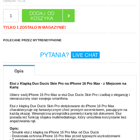
OBNIŻKI TO
ZŁ
TYLKO 1 ZOSTAŁO W MAGAZYNIE!
POLECANE PRZEZ MYTRENDYPHONE
PYTANIA?
LIVE CHAT
Opis
Etui z Klapką Dux Ducis Skin Pro na iPhone 16 Pro Max - z Miejscem na
Kartę
Ubierz swój iPhone 16 Pro Max w etui Dux Ducis Skin Pro i zadbaj o elegancję i
nienaruszony stan swojego smartfona.
Etui z klapką Dux Ducis Skin Pro dedykowane do iPhone 16 Pro Max
charakteryzuje się fantastycznym choć prostym wzornictwem, pasującym na
każdą okazję. Wewnętrzna przegródka pomieści kartę lub dokument. Etui
posiada też funkcję stojaka multimedialnego, który umożliwia korzystanie bez
angażowania rąk.
Opis:
- Smukłe etui z klapką na iPhone 16 Pro Max od Dux Ducis
- Doskonała ochrona iPhone 16 Pro Max przed typowymi uszkodzeniami
- Z pojedynczym miejscem na kartę lub dokument