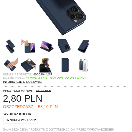
NUMER PRODUKTU:
4006804-VAR
DOSTĘPNOŚĆ:
W MAGAZYNIE - GOTOWY DO WYSŁANIA
INFORMACJE O DOSTAWIE
CENA KATALOGOWA:
55,90 PLN
2,80
PLN
OSZCZĘDZASZ:
53,10 PLN
WYBIERZ KOLOR
NAJNIŻSZA CENA PRODUKTU Z OSTATNICH 30 DNI PRZED WPROWADZENIEM