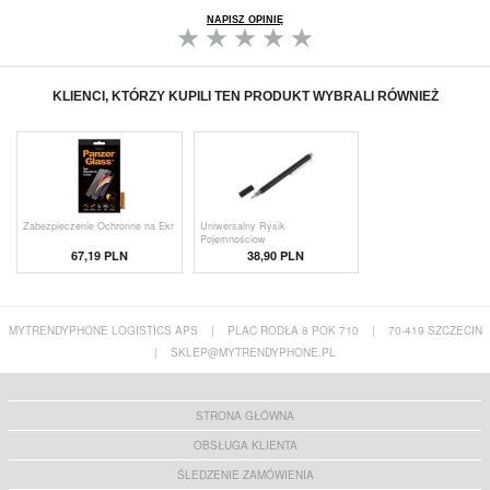
NAPISZ OPINIĘ
KLIENCI, KTÓRZY KUPILI TEN PRODUKT WYBRALI RÓWNIEŻ
Zabezpieczenie Ochronne na Ekr
Uniwersalny Rysik
Pojemnościow
67,19 PLN
38,90 PLN
MYTRENDYPHONE LOGISTICS APS
|
PLAC RODŁA 8 POK 710
|
70-419 SZCZECIN
|
SKLEP@MYTRENDYPHONE.PL
STRONA GŁÓWNA
OBSŁUGA KLIENTA
ŚLEDZENIE ZAMÓWIENIA