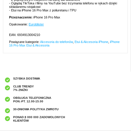
- Oglądaj TikToka i filmy na YouTube bez trzymania telefonu w rękach dzięki
składanemu stojakowi
- Etui na iPhone 16 Pro Max z poliuretanu i TPU
Przeznaczenie:
iPhone 16 Pro Max
Opakowanie:
Euroblister
EAN: 6934913004210
Powiązane kategorie:
Akcesoria do telefonów
,
Etui & Akcesoria iPhone
,
iPhone
16 Pro Max Etui & Akcesoria
SZYBKA DOSTAWA
CLUB TRENDY
7% ZNIŻKI
OBSŁUGA TELEFONICZNA
PON.-PT. 12.00-15.00
30-DNIOWA POLITYKA ZWROTU
PONAD 8 000 000 ZADOWOLONYCH
KLIENTÓW