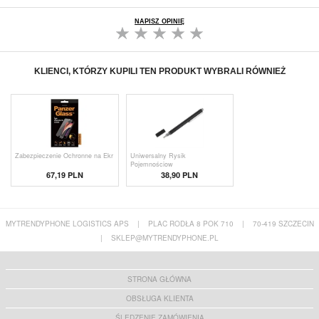
NAPISZ OPINIĘ
KLIENCI, KTÓRZY KUPILI TEN PRODUKT WYBRALI RÓWNIEŻ
Zabezpieczenie Ochronne na Ekr
Uniwersalny Rysik
Pojemnościow
67,19 PLN
38,90 PLN
MYTRENDYPHONE LOGISTICS APS
|
PLAC RODŁA 8 POK 710
|
70-419 SZCZECIN
|
SKLEP@MYTRENDYPHONE.PL
STRONA GŁÓWNA
OBSŁUGA KLIENTA
ŚLEDZENIE ZAMÓWIENIA