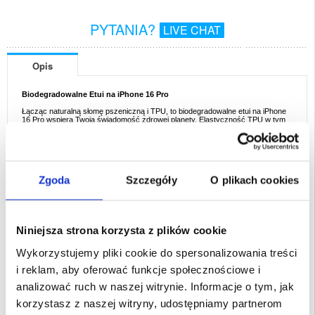
PYTANIA?
LIVE CHAT
Opis
Biodegradowalne Etui na iPhone 16 Pro
Łącząc naturalną słomę pszeniczną i TPU, to biodegradowalne etui na iPhone
16 Pro wspiera Twoją świadomość zdrowej planety. Elastyczność TPU w tym
ekologicznym etui zapewnia doskonałą ochronę na co dzień, a naturalny
wygląd i elegancki design sprawiają, że iPhone 16 Pro wygląda jeszcze
bardziej elegancko. Ta smukła, lekka osłona nadaje się do recyklingu i
biodegradacji oraz wspiera Twój zrównoważony styl życia.
Funkcje:
Zgoda
Szczegóły
O plikach cookies
- Przyjazne dla środowiska etui na iPhone 16 Pro
- Smukłe etui o delikatnym dotyku i naturalnym wyglądzie
- Chroni iPhone 16 Pro przed uderzeniami i uszkodzeniami
- Podwyższone krawędzie zapewniają dodatkową ochronę wyświetlacza
- Dokładne wycięcia dla łatwego dostępu do wszystkich funkcji iPhone 16 Pro
- To urocze etui jest wykonane z TPU i naturalnej słomy pszennej
Niniejsza strona korzysta z plików cookie
Przeznaczenie:
iPhone 16 Pro
Wykorzystujemy pliki cookie do spersonalizowania treści
i reklam, aby oferować funkcje społecznościowe i
analizować ruch w naszej witrynie. Informacje o tym, jak
korzystasz z naszej witryny, udostępniamy partnerom