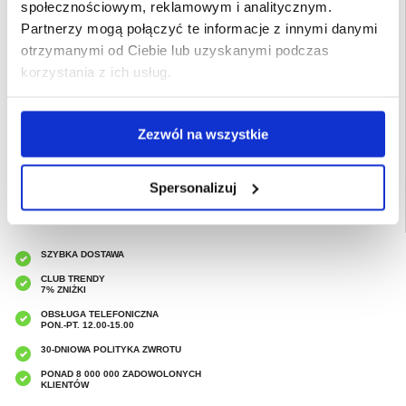
społecznościowym, reklamowym i analitycznym.
Partnerzy mogą połączyć te informacje z innymi danymi
otrzymanymi od Ciebie lub uzyskanymi podczas
korzystania z ich usług.
Opakowanie:
Zastępcze
EAN: 5714122469724
Zezwól na wszystkie
Powiązane kategorie:
Akcesoria do telefonów
,
Etui & Akcesoria iPhone
,
iPhone
16 Pro Etui & Akcesoria
Spersonalizuj
SZYBKA DOSTAWA
CLUB TRENDY
7% ZNIŻKI
OBSŁUGA TELEFONICZNA
PON.-PT. 12.00-15.00
30-DNIOWA POLITYKA ZWROTU
PONAD 8 000 000 ZADOWOLONYCH
KLIENTÓW