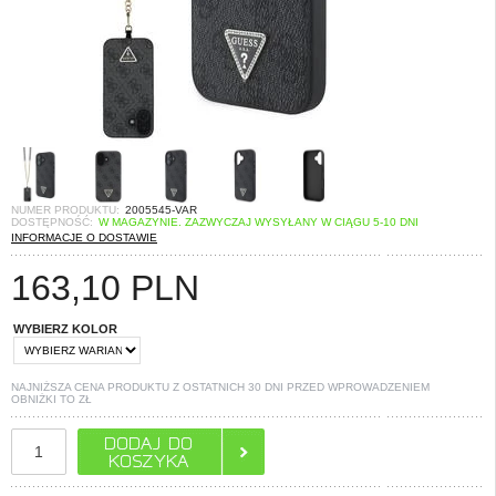
NUMER PRODUKTU:
2005545-VAR
DOSTĘPNOŚĆ:
W MAGAZYNIE. ZAZWYCZAJ WYSYŁANY W CIĄGU 5-10 DNI
INFORMACJE O DOSTAWIE
163,10
PLN
WYBIERZ KOLOR
NAJNIŻSZA CENA PRODUKTU Z OSTATNICH 30 DNI PRZED WPROWADZENIEM
OBNIŻKI TO
ZŁ