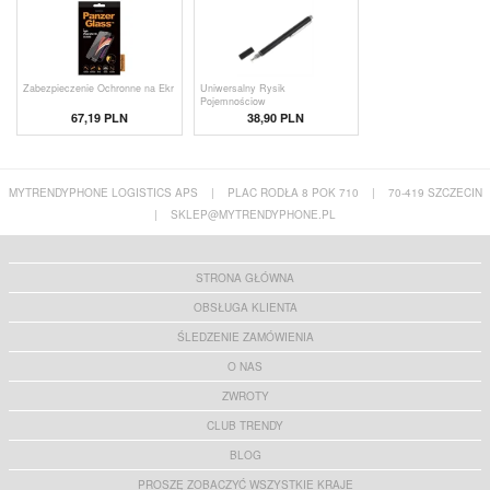
Zabezpieczenie Ochronne na Ekr
Uniwersalny Rysik
Pojemnościow
67,19 PLN
38,90 PLN
MYTRENDYPHONE LOGISTICS APS
|
PLAC RODŁA 8 POK 710
|
70-419 SZCZECIN
|
SKLEP@MYTRENDYPHONE.PL
STRONA GŁÓWNA
OBSŁUGA KLIENTA
ŚLEDZENIE ZAMÓWIENIA
O NAS
ZWROTY
CLUB TRENDY
BLOG
PROSZĘ ZOBACZYĆ WSZYSTKIE KRAJE