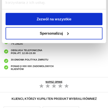
korzystania z ich usług.
Powiązane kategorie:
Akcesoria do telefonów
,
Etui & Akcesoria iPhone
,
iPhone
16 Etui & Akcesoria
Zezwól na wszystkie
Spersonalizuj
SZYBKA DOSTAWA
CLUB TRENDY
7% ZNIŻKI
OBSŁUGA TELEFONICZNA
PON.-PT. 12.00-15.00
30-DNIOWA POLITYKA ZWROTU
PONAD 8 000 000 ZADOWOLONYCH
KLIENTÓW
NAPISZ OPINIĘ
KLIENCI, KTÓRZY KUPILI TEN PRODUKT WYBRALI RÓWNIEŻ