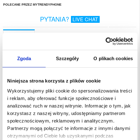
POLECANE PRZEZ MYTRENDYPHONE
PYTANIA?
LIVE CHAT
Opis
Etui z Crossbody Ramię Guess 4G Strass Triangle Metal Logo do iPhone
16
Zgoda
Szczegóły
O plikach cookies
Ubierz swojego iPhone 16 i nadaj mu modny wygląd, który idealnie pasuje do
każdego stroju, dzięki temu wysokiej jakości etui Guess 4G Strass Triangle
Metal Logo. Wykonane jest z materiału poliuretanowego, który doskonale
chroni iPhone 16 przed typowymi uszkodzeniami. Do zestawu dołączony jest
także pasek na ramię, który zapewnia wygodniejsze i bezpieczniejsze
noszenie iPhone 16.
Niniejsza strona korzysta z plików cookie
Funkcje:
- Wysokiej jakości etui Guess 4G Strass Triangle z metalowym logo do iPhone
Wykorzystujemy pliki cookie do spersonalizowania treści
16
- Ochrona przed codziennymi uderzeniami i zadrapaniami na najwyższym
i reklam, aby oferować funkcje społecznościowe i
poziomie
- Stylowy wygląd, który idealnie pasuje do każdego stroju
analizować ruch w naszej witrynie. Informacje o tym, jak
- Jest wyposażony w pasek na ramię dla większego komfortu noszenia
- Wykonane z wytrzymałego i miękkiego materiału poliuretanowego
korzystasz z naszej witryny, udostępniamy partnerom
Przeznaczenie:
iPhone 16
społecznościowym, reklamowym i analitycznym.
Opakowanie:
Euroblister
Partnerzy mogą połączyć te informacje z innymi danymi
otrzymanymi od Ciebie lub uzyskanymi podczas
EAN: 3666339328603