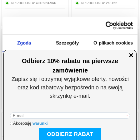
NR PRODUKTU:
4013923-VAR
NR PRODUKTU:
268152
Zgoda
Szczegóły
O plikach cookies
Etui TPU - iPhone 14 Pro Max - Dania
Etui TPU - iPhone 14 Pro Max - Duńska
Flaga
Niniejsza strona korzysta z plików cookie
Wykorzystujemy pliki cookie do spersonalizowania treści
72,80
PLN
78,40
PLN
i reklam, aby oferować funkcje społecznościowe i
NR PRODUKTU:
250616
NR PRODUKTU:
600063
analizować ruch w naszej witrynie. Informacje o tym, jak
korzystasz z naszej witryny, udostępniamy partnerom
społecznościowym, reklamowym i analitycznym.
Partnerzy mogą połączyć te informacje z innymi danymi
otrzymanymi od Ciebie lub uzyskanymi podczas
korzystania z ich usług.