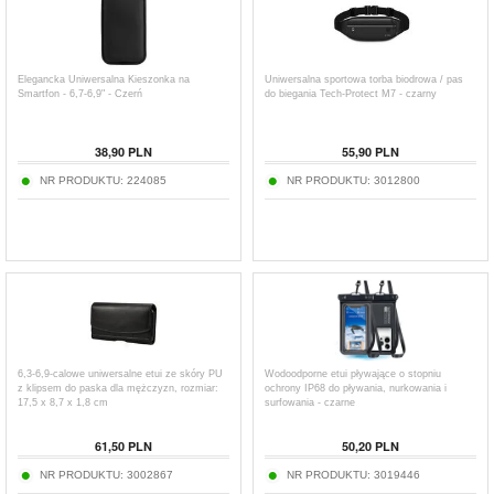
Elegancka Uniwersalna Kieszonka na
Uniwersalna sportowa torba biodrowa / pas
Smartfon - 6,7-6,9" - Czerń
do biegania Tech-Protect M7 - czarny
38,90
PLN
55,90
PLN
NR PRODUKTU:
224085
NR PRODUKTU:
3012800
6,3-6,9-calowe uniwersalne etui ze skóry PU
Wodoodporne etui pływające o stopniu
z klipsem do paska dla mężczyzn, rozmiar:
ochrony IP68 do pływania, nurkowania i
17,5 x 8,7 x 1,8 cm
surfowania - czarne
61,50
PLN
50,20
PLN
NR PRODUKTU:
3002867
NR PRODUKTU:
3019446