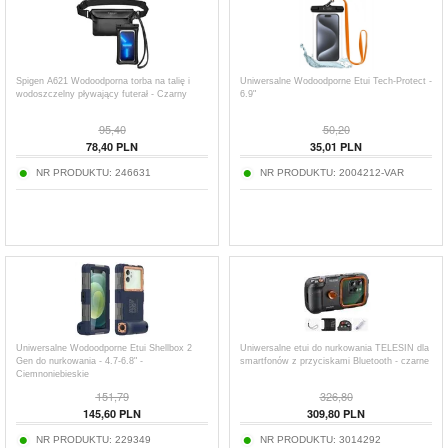
Spigen A621 Wodoodporna torba na talię i
Uniwersalne Wodoodporne Etui Tech-Protect -
wodoszczelny pływający futerał - Czarny
6.9"
95,40
50,20
78,40
PLN
35,01
PLN
NR PRODUKTU:
246631
NR PRODUKTU:
2004212-VAR
Uniwersalne Wodoodporne Etui Shellbox 2
Uniwersalne etui do nurkowania TELESIN dla
Gen do nurkowania - 4.7-6.8" -
smartfonów z przyciskami Bluetooth - czarne
Ciemnoniebieskie
151,79
326,80
145,60
PLN
309,80
PLN
NR PRODUKTU:
229349
NR PRODUKTU:
3014292