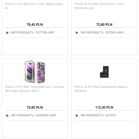
iPhone 14 Pro Max Etui z TPU Spigen Liquid
iPhone 14 Pro Max Etui-Portfel z Serii
Air
Wielofunkcyjne
78,40
PLN
72,80
PLN
NR PRODUKTU:
247789-VAR
NR PRODUKTU:
245384-VAR
iPhone 14 Pro Max Hybrydowe etui z ochroną
iPhone 14 Pro Max Kompatybilna Bateria -
360 stopni Ahastyle WE13
4323mAh
72,80
PLN
112,30
PLN
NR PRODUKTU:
4005969-VAR
NR PRODUKTU:
257457