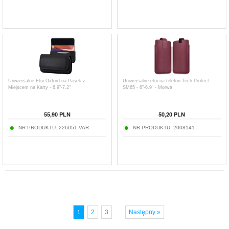
Uniwersalne Etui Oxford na Pasek z
Uniwersalne etui na telefon Tech-Protect
Miejscem na Karty - 6.9"-7.2"
SM65 - 6"-6.9" - Morwa
55,90
PLN
50,20
PLN
NR PRODUKTU:
226051-VAR
NR PRODUKTU:
2008141
2
3
Następny »
1