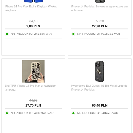
iPhone 14 Pro Max Etui z Klapką - Włókno
iPhone 14 Pro Max Stylowe magnetyczne etui
Węglowe
ochronne
84,10
50,20
2,80
PLN
27,70
PLN
NR PRODUKTU:
247344-VAR
NR PRODUKTU:
4015021-VAR
Etui TPU iPhone 14 Pro Max z nadrukiem
Hybrydowe Etui Guess 4G Big Metal Logo do
lamparta
iPhone 14 Pro Max
44,60
27,70
PLN
95,40
PLN
NR PRODUKTU:
4013946-VAR
NR PRODUKTU:
248473-VAR