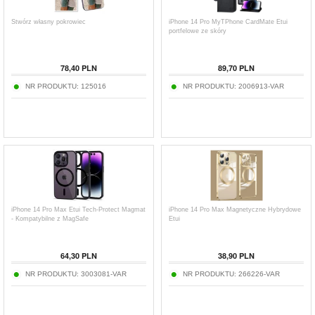
Stwórz własny pokrowiec
iPhone 14 Pro MyTPhone CardMate Etui
portfelowe ze skóry
78,40
PLN
89,70
PLN
NR PRODUKTU:
125016
NR PRODUKTU:
2006913-VAR
iPhone 14 Pro Max Etui Tech-Protect Magmat
iPhone 14 Pro Max Magnetyczne Hybrydowe
- Kompatybilne z MagSafe
Etui
64,30
PLN
38,90
PLN
NR PRODUKTU:
3003081-VAR
NR PRODUKTU:
266226-VAR