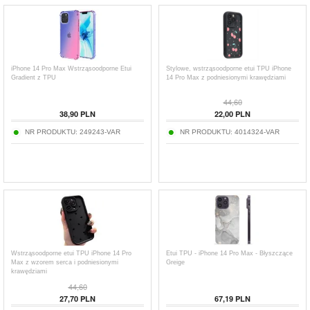
iPhone 14 Pro Max Wstrząsoodporne Etui
Stylowe, wstrząsoodporne etui TPU iPhone
Gradient z TPU
14 Pro Max z podniesionymi krawędziami
44,60
38,90
PLN
22,00
PLN
NR PRODUKTU:
249243-VAR
NR PRODUKTU:
4014324-VAR
Wstrząsoodporne etui TPU iPhone 14 Pro
Etui TPU - iPhone 14 Pro Max - Błyszczące
Max z wzorem serca i podniesionymi
Greige
krawędziami
44,60
27,70
PLN
67,19
PLN