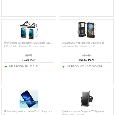
Uniwersalne Wodoodporne Etui Spigen A601 -
Uniwersalna Wodoodporna Obudowa do
6.8" - 2 szt. - Czarne / Przezroczyste
Nurkowania Tech-Protect - 6.7"
89,70
191,30
72,20
PLN
168,69
PLN
NR PRODUKTU:
235192
NR PRODUKTU:
255560-VAR
Uniwersalny Wodoszczelne Etui z Smyczą -
Opaska sportowa Spigen A703 Dynamic
6.7"
Shield - 6.9" - czarna