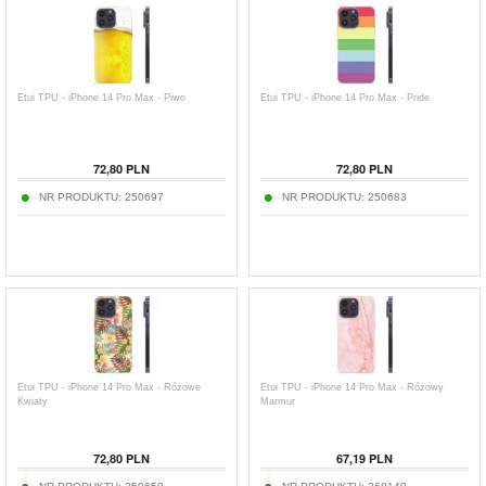
Etui TPU - iPhone 14 Pro Max - Piwo
Etui TPU - iPhone 14 Pro Max - Pride
72,80
PLN
72,80
PLN
NR PRODUKTU:
250697
NR PRODUKTU:
250683
Etui TPU - iPhone 14 Pro Max - Różowe
Etui TPU - iPhone 14 Pro Max - Różowy
Kwiaty
Marmur
72,80
PLN
67,19
PLN