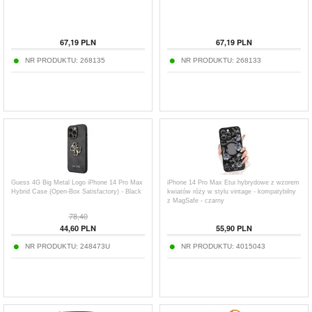
67,19
PLN
67,19
PLN
NR PRODUKTU:
268135
NR PRODUKTU:
268133
Guess 4G Big Metal Logo iPhone 14 Pro Max
iPhone 14 Pro Max Etui hybrydowe z wzorem
Hybrid Case (Open-Box Satisfactory) - Black
kwiatów róży w stylu vintage - kompatybilny
z MagSafe - czarny
78,40
44,60
PLN
55,90
PLN
NR PRODUKTU:
248473U
NR PRODUKTU:
4015043