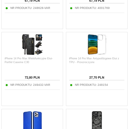
67,19
PLN
67,19
PLN
NR PRODUKTU:
248628-VAR
NR PRODUKTU:
4001769
iPhone 14 Pro Max Wielofunkcyjne Etui-
iPhone 14 Pro Max Antypoślizgowe Etui z
Portfel Caseme C30
TPU - Przezroczyste
72,80
PLN
27,70
PLN
NR PRODUKTU:
249432-VAR
NR PRODUKTU:
248154