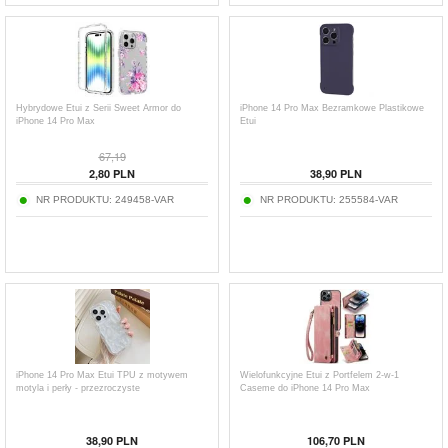
Hybrydowe Etui z Serii Sweet Armor do
iPhone 14 Pro Max Bezramkowe Plastikowe
iPhone 14 Pro Max
Etui
67,19
2,80
PLN
38,90
PLN
NR PRODUKTU:
249458-VAR
NR PRODUKTU:
255584-VAR
iPhone 14 Pro Max Etui TPU z motywem
Wielofunkcyjne Etui z Portfelem 2-w-1
motyla i perły - przezroczyste
Caseme do iPhone 14 Pro Max
38,90
PLN
106,70
PLN