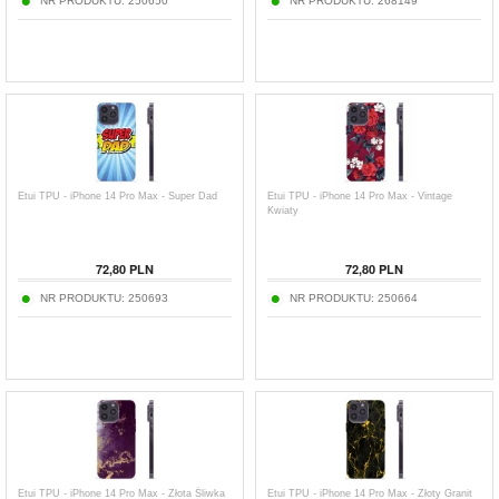
NR PRODUKTU:
250650
NR PRODUKTU:
268149
Etui TPU - iPhone 14 Pro Max - Super Dad
Etui TPU - iPhone 14 Pro Max - Vintage
Kwiaty
72,80
PLN
72,80
PLN
NR PRODUKTU:
250693
NR PRODUKTU:
250664
Etui TPU - iPhone 14 Pro Max - Złota Śliwka
Etui TPU - iPhone 14 Pro Max - Złoty Granit