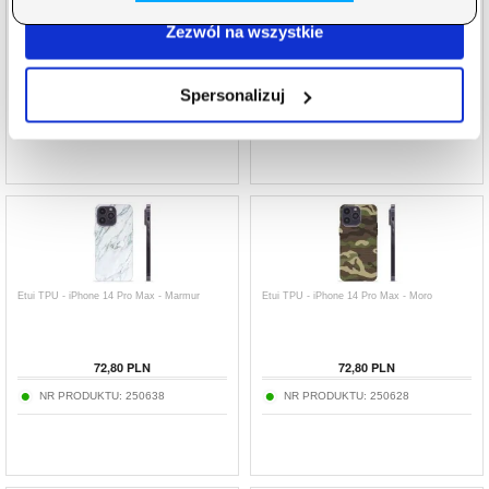
Etui TPU - iPhone 14 Pro Max - Królowa
Etui TPU - iPhone 14 Pro Max - Lew
Zezwól na wszystkie
72,80
PLN
72,80
PLN
Spersonalizuj
NR PRODUKTU:
250662
NR PRODUKTU:
250636
Etui TPU - iPhone 14 Pro Max - Marmur
Etui TPU - iPhone 14 Pro Max - Moro
72,80
PLN
72,80
PLN
NR PRODUKTU:
250638
NR PRODUKTU:
250628