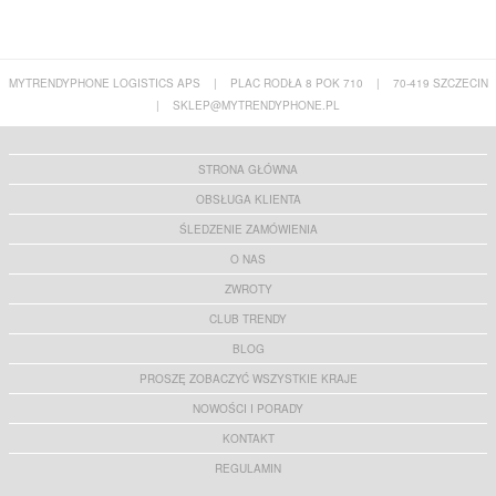
MYTRENDYPHONE LOGISTICS APS
|
PLAC RODŁA 8 POK 710
|
70-419 SZCZECIN
|
SKLEP@MYTRENDYPHONE.PL
STRONA GŁÓWNA
OBSŁUGA KLIENTA
ŚLEDZENIE ZAMÓWIENIA
O NAS
ZWROTY
CLUB TRENDY
BLOG
PROSZĘ ZOBACZYĆ WSZYSTKIE KRAJE
NOWOŚCI I PORADY
KONTAKT
REGULAMIN