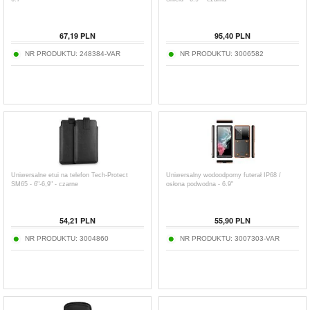
67,19
PLN
95,40
PLN
NR PRODUKTU:
248384-VAR
NR PRODUKTU:
3006582
Uniwersalne etui na telefon Tech-Protect
Uniwersalny wodoodporny futerał IP68 /
SM65 - 6"-6,9" - czarne
osłona podwodna - 6.9"
54,21
PLN
55,90
PLN
NR PRODUKTU:
3004860
NR PRODUKTU:
3007303-VAR