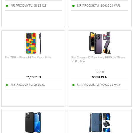
NR PRODUKTU:
3013413
NR PRODUKTU:
3001264-VAR
Etui TPU - iPhone 14 Pro Max - Bloki
Etui Caseme C22 na karty RFID do iPhone
14 Pro Max
55,90
67,19
PLN
50,20
PLN
NR PRODUKTU:
261831
NR PRODUKTU:
4002281-VAR