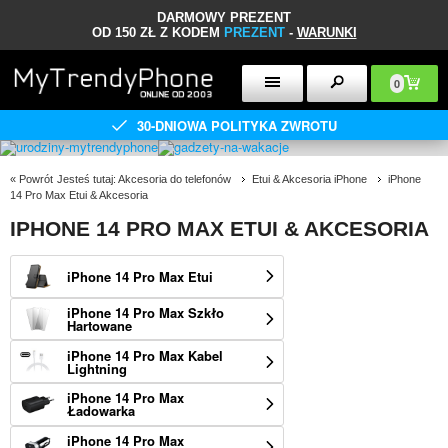
DARMOWY PREZENT
OD 150 ZŁ Z KODEM
PREZENT
-
WARUNKI
0
30-DNIOWA POLITYKA ZWROTU
«
Powrót
Jesteś tutaj:
Akcesoria do telefonów
Etui & Akcesoria iPhone
iPhone
14 Pro Max Etui & Akcesoria
IPHONE 14 PRO MAX ETUI & AKCESORIA
iPhone 14 Pro Max Etui
iPhone 14 Pro Max Szkło
Hartowane
iPhone 14 Pro Max Kabel
Lightning
iPhone 14 Pro Max
Ładowarka
iPhone 14 Pro Max