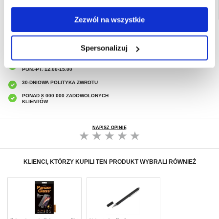
Zezwól na wszystkie
SZYBKA DOSTAWA
CLUB TRENDY
Spersonalizuj
7% ZNIŻKI
OBSŁUGA TELEFONICZNA
PON.-PT. 12.00-15.00
30-DNIOWA POLITYKA ZWROTU
PONAD 8 000 000 ZADOWOLONYCH
KLIENTÓW
NAPISZ OPINIĘ
KLIENCI, KTÓRZY KUPILI TEN PRODUKT WYBRALI RÓWNIEŻ