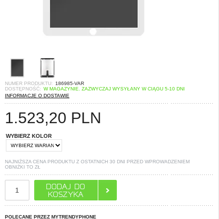
NUMER PRODUKTU:
186985-VAR
DOSTĘPNOŚĆ:
W MAGAZYNIE. ZAZWYCZAJ WYSYŁANY W CIĄGU 5-10 DNI
INFORMACJE O DOSTAWIE
1.523,20
PLN
WYBIERZ KOLOR
NAJNIŻSZA CENA PRODUKTU Z OSTATNICH 30 DNI PRZED WPROWADZENIEM
OBNIŻKI TO
ZŁ
POLECANE PRZEZ MYTRENDYPHONE