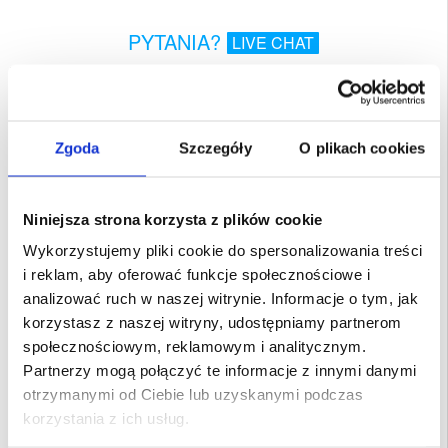
PYTANIA?
LIVE CHAT
Opis
Compatible iPad Pro 12.9 (2017) LCD Display
Zgoda
Szczegóły
O plikach cookies
Incl. display glass, touch screen.
This product is compatible with:
iPad Pro 12.9 (2017), iPad Pro 12.9 (2.
gen)
Packing: Bulk
Niniejsza strona korzysta z plików cookie
Naprawa:
Wykorzystujemy pliki cookie do spersonalizowania treści
Chętnie wyręczymy Państwa w usuwaniu usterek. Nasi wykwalifikowani
technicy mają za sobą tysiące napraw, dlatego możemy zagwarantować, że po
i reklam, aby oferować funkcje społecznościowe i
wymianie uszkodzonej części urządzenie będzie działać jak nowe. Naprawy
dokonujemy sami, we własnym warsztacie, co pozwala obniżyć koszty i
analizować ruch w naszej witrynie. Informacje o tym, jak
skrócić czas oczekiwania.
Więcej w linku poniżej:
korzystasz z naszej witryny, udostępniamy partnerom
Naprawa LCD i Ekranu Dotykowego iPad Pro 12.9 (2017)
społecznościowym, reklamowym i analitycznym.
EAN: 5712579975386
Partnerzy mogą połączyć te informacje z innymi danymi
Powiązane kategorie:
Akcesoria do tabletów i iPada
,
Etui & Akcesoria do
otrzymanymi od Ciebie lub uzyskanymi podczas
tabletów
,
Etui & Akcesoria iPad
,
iPad Pro 12.9 (2. Gen) Etui & Akcesoria
korzystania z ich usług.