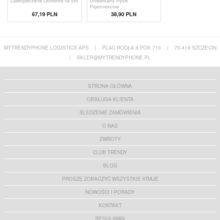
Zabezpieczenie Ochronne na Ekr
Uniwersalny Rysik
Pojemnościow
67,19 PLN
38,90 PLN
MYTRENDYPHONE LOGISTICS APS
|
PLAC RODŁA 8 POK 710
|
70-419 SZCZECIN
|
SKLEP@MYTRENDYPHONE.PL
STRONA GŁÓWNA
OBSŁUGA KLIENTA
ŚLEDZENIE ZAMÓWIENIA
O NAS
ZWROTY
CLUB TRENDY
BLOG
PROSZĘ ZOBACZYĆ WSZYSTKIE KRAJE
NOWOŚCI I PORADY
KONTAKT
REGULAMIN