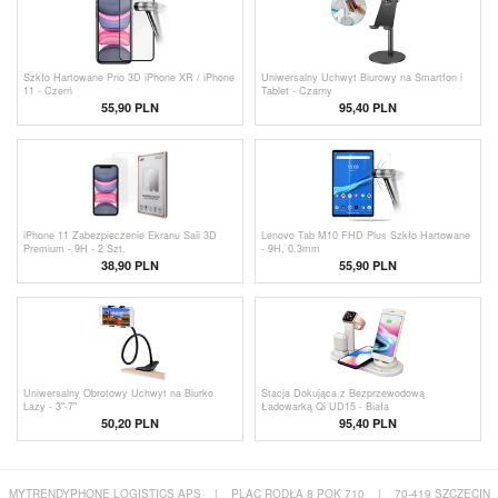
Szkło Hartowane Prio 3D iPhone XR / iPhone
Uniwersalny Uchwyt Biurowy na Smartfon i
11 - Czerń
Tablet - Czarny
55,90 PLN
95,40 PLN
iPhone 11 Zabezpieczenie Ekranu Saii 3D
Lenovo Tab M10 FHD Plus Szkło Hartowane
Premium - 9H - 2 Szt.
- 9H, 0.3mm
38,90 PLN
55,90 PLN
Uniwersalny Obrotowy Uchwyt na Biurko
Stacja Dokująca z Bezprzewodową
Lazy - 3"-7"
Ładowarką Qi UD15 - Biała
50,20 PLN
95,40 PLN
MYTRENDYPHONE LOGISTICS APS
|
PLAC RODŁA 8 POK 710
|
70-419 SZCZECIN