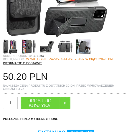
NUMER PRODUKTU:
178854
DOSTĘPNOŚĆ:
W MAGAZYNIE. ZAZWYCZAJ WYSYŁANY W CIĄGU 20-25 DNI
INFORMACJE O DOSTAWIE
50,20
PLN
NAJNIŻSZA CENA PRODUKTU Z OSTATNICH 30 DNI PRZED WPROWADZENIEM
OBNIŻKI TO
ZŁ
POLECANE PRZEZ MYTRENDYPHONE