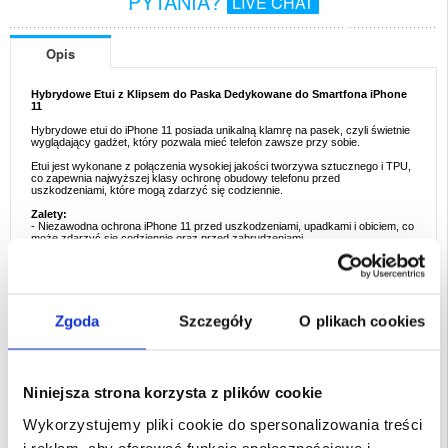
PYTANIA?
LIVE CHAT
Opis
Hybrydowe Etui z Klipsem do Paska Dedykowane do Smartfona iPhone
11
Hybrydowe etui do iPhone 11 posiada unikalną klamrę na pasek, czyli świetnie
wyglądający gadżet, który pozwala mieć telefon zawsze przy sobie.
Etui jest wykonane z połączenia wysokiej jakości tworzywa sztucznego i TPU,
co zapewnia najwyższej klasy ochronę obudowy telefonu przed
uszkodzeniami, które mogą zdarzyć się codziennie.
Zalety:
- Niezawodna ochrona iPhone 11 przed uszkodzeniami, upadkami i obiciem, co
może zdarzyć się codziennie oraz przed zabrudzeniami
- Unikalna wielofunkcyjna klamra na pasek dla wygodnego noszenia i ochrony
- Wbudowana podpórka zapewnia idealną pozycję do oglądania multimediów i
przeglądania internetu
- Klips na pasek można również wykorzystać jako dodatkową podpórkę, aby
wygodnie korzystać z telefonu
- Uniesione brzegi etui chronią ekran i obiektyw aparatu
Zgoda
Szczegóły
O plikach cookies
- Nowoczesny design z funkcją antypoślizgową, co poprawia trzymanie w dłoni
- Etui jest wykonane z tworzywa sztucznego i TPU
Przeznaczenie:
iPhone 11 6.1"
Opakowanie: Zastepcze
Niniejsza strona korzysta z plików cookie
Wykorzystujemy pliki cookie do spersonalizowania treści
EAN: 5712579945570
i reklam, aby oferować funkcje społecznościowe i