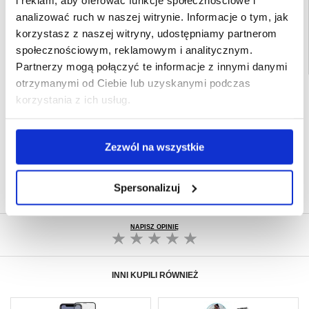
Powiązane kategorie:
Akcesoria do telefonów
,
Etui & Akcesoria iPhone
,
iPhone
11 Etui & Akcesoria
analizować ruch w naszej witrynie. Informacje o tym, jak
korzystasz z naszej witryny, udostępniamy partnerom
społecznościowym, reklamowym i analitycznym.
Partnerzy mogą połączyć te informacje z innymi danymi
otrzymanymi od Ciebie lub uzyskanymi podczas
SZYBKA DOSTAWA
korzystania z ich usług.
CLUB TRENDY
7% ZNIŻKI
OBSŁUGA TELEFONICZNA
PON.-PT. 12.00-15.00
Zezwól na wszystkie
30-DNIOWA POLITYKA ZWROTU
PONAD 8 000 000 ZADOWOLONYCH
Spersonalizuj
KLIENTÓW
NAPISZ OPINIĘ
INNI KUPILI RÓWNIEŻ