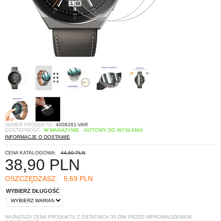
NUMER PRODUKTU:
4008281-VAR
DOSTĘPNOŚĆ:
W MAGAZYNIE - GOTOWY DO WYSŁANIA
INFORMACJE O DOSTAWIE
CENA KATALOGOWA:
44,60 PLN
38,90
PLN
OSZCZĘDZASZ:
5,69 PLN
WYBIERZ DŁUGOŚĆ
NAJNIŻSZA CENA PRODUKTU Z OSTATNICH 30 DNI PRZED WPROWADZENIEM