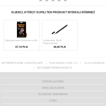
KLIENCI, KTÓRZY KUPILI TEN PRODUKT WYBRALI RÓWNIEŻ
Zabezpieczenie Ochronne na Ekr
Uniwersalny Rysik
Pojemnościow
67,19 PLN
38,90 PLN
MYTRENDYPHONE LOGISTICS APS
|
PLAC RODŁA 8 POK 710
|
70-419 SZCZECIN
|
SKLEP@MYTRENDYPHONE.PL
STRONA GŁÓWNA
OBSŁUGA KLIENTA
ŚLEDZENIE ZAMÓWIENIA
O NAS