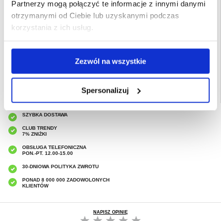
Partnerzy mogą połączyć te informacje z innymi danymi
- To nie jest pełne pokrycie - nie obejmuje całego ekranu
otrzymanymi od Ciebie lub uzyskanymi podczas
Przeznaczenie:
Huawei Watch GT 5
korzystania z ich usług.
Opakowanie:
Euroblister
EAN: 5714122493286
Powiązane kategorie:
Bluetooth
,
Smartwatch
,
Akcesoria do smartwatchy
Zezwól na wszystkie
Spersonalizuj
SZYBKA DOSTAWA
CLUB TRENDY
7% ZNIŻKI
OBSŁUGA TELEFONICZNA
PON.-PT. 12.00-15.00
30-DNIOWA POLITYKA ZWROTU
PONAD 8 000 000 ZADOWOLONYCH
KLIENTÓW
NAPISZ OPINIĘ