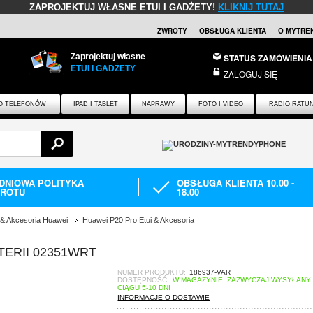
ZAPROJEKTUJ WŁASNE ETUI I GADŻETY!
KLIKNIJ TUTAJ
ZWROTY
OBSŁUGA KLIENTA
O MYTRE
Zaprojektuj własne
STATUS ZAMÓWIENIA
ETUI I GADŻETY
ZALOGUJ SIĘ
O TELEFONÓW
IPAD I TABLET
NAPRAWY
FOTO I VIDEO
RADIO RATU
-DNIOWA POLITYKA
OBSŁUGA KLIENTA 10.00 -
ROTU
18.00
 & Akcesoria Huawei
Huawei P20 Pro Etui & Akcesoria
TERII 02351WRT
NUMER PRODUKTU:
186937-VAR
DOSTĘPNOŚĆ:
W MAGAZYNIE. ZAZWYCZAJ WYSYŁANY
CIĄGU 5-10 DNI
INFORMACJE O DOSTAWIE