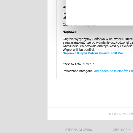
Oryginalna tylna część do telefonu Huawei P
Przywróć swój Huawei P20 Pro do pierwotnego s
jakościową, przystępną cenowo oryginalną częś
Opakowanie zastępcze
Naprawa:
Chętnie wyręczymy Państwa w usuwaniu usterek.
zagwarantować, że po wymianie uszkodzonej cz
warsztacie, co pozwala obniżyć koszty i skróci
Więcej w linku poniżej:
Naprawa Klapki Baterii Huawei P20 Pro
EAN: 5712579974907
Powiązane kategorie:
Akcesoria do telefonów
,
Et
MYTRENDYPHON
STRONA GŁÓWNA
OBSŁUGA KL