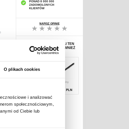
PONAD 8 000 000
ZADOWOLONYCH
KLIENTÓW
NAPISZ OPINIĘ
D
KLIENCI, KTÓRZY KUPILI TEN
PRODUKT WYBRALI RÓWNIEŻ
O plikach cookies
Zabezpieczenie
Uniwersalny
Ochronne na Ekr
Rysik
Pojemnościow
67,19 PLN
38,90 PLN
ołecznościowe i analizować
artnerom społecznościowym,
anymi od Ciebie lub