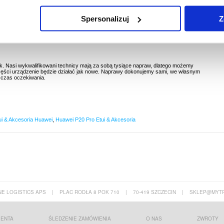
20 Pro
Spersonalizuj
Z
tanu roboczego - wymień starą, zużytą lub uszkodzoną tylna część na Huawei P20 Pro tą
cią zamienną.
 Nasi wykwalifikowani technicy mają za sobą tysiące napraw, dlatego możemy
ęści urządzenie będzie działać jak nowe. Naprawy dokonujemy sami, we własnym
ć czas oczekiwania.
ui & Akcesoria Huawei
,
Huawei P20 Pro Etui & Akcesoria
E LOGISTICS APS
|
PLAC RODŁA 8 POK 710
|
70-419 SZCZECIN
|
SKLEP@MYTR
IENTA
ŚLEDZENIE ZAMÓWIENIA
O NAS
ZWROTY