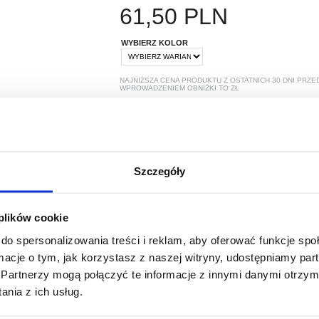
61,50
PLN
WYBIERZ KOLOR
NAJNIŻSZA CENA PRODUKTU Z OSTATNICH 30 DNI PRZE
WPROWADZENIEM OBNIŻKI TO
ZŁ
POLECANE PRZEZ MYTRENDYPHONE
Szczegóły
 plików cookie
do spersonalizowania treści i reklam, aby oferować funkcje sp
ormacje o tym, jak korzystasz z naszej witryny, udostępniamy p
PYTANIA?
LIVE CHAT
Partnerzy mogą połączyć te informacje z innymi danymi otrzym
nia z ich usług.