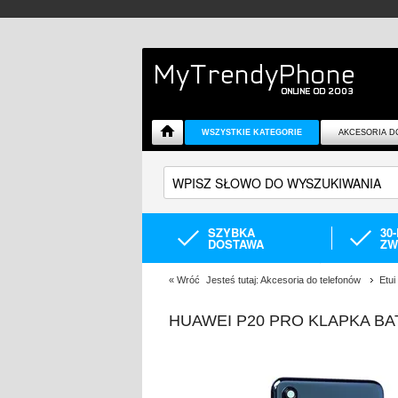
WSZYSTKIE KATEGORIE
AKCESORIA D
SZYBKA
30
DOSTAWA
ZW
«
Wróć
Jesteś tutaj:
Akcesoria do telefonów
Etui
HUAWEI P20 PRO KLAPKA BA