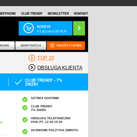
NDYPHONE
CLUB TRENDY
NEWSLETTER
KONTAKT
KOSZYK
0
Łącznie
0,00
PLN
NKOWE
SMARTWATCH
GADŻETY LETNIE
TOP 20
OBSŁUGA KLIENTA
CLUB TRENDY - 7%
ZNIŻKI
SZYBKA DOSTAWA
CLUB TRENDY
7% ZNIŻKI
OBSŁUGA TELEFONICZNA
PON.-PT. 12.00-15.00
 W
30-DNIOWA POLITYKA ZWROTU