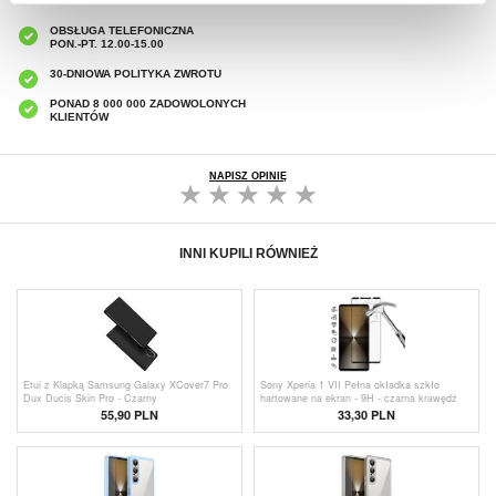
7% ZNIŻKI
OBSŁUGA TELEFONICZNA
PON.-PT. 12.00-15.00
30-DNIOWA POLITYKA ZWROTU
PONAD 8 000 000 ZADOWOLONYCH
KLIENTÓW
NAPISZ OPINIĘ
INNI KUPILI RÓWNIEŻ
Etui z Klapką Samsung Galaxy XCover7 Pro
Sony Xperia 1 VII Pełna okładka szkło
Dux Ducis Skin Pro - Czarny
hartowane na ekran - 9H - czarna krawędź
55,90 PLN
33,30 PLN