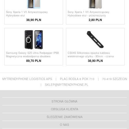
Sony Xperia 1 VII Antywstrząsowy
Sony Xperia 1 VII Antywstrząsowy
Hybrydowe etui
Hybrydowe etui - przezroczysty
38,90 PLN
2,80
PLN
Samsung Galaxy S25 Ultra Redpepper IP68
CS04S Silikonowa opaska kablowa
Magnetyczna wodoodporna obudowa
wielokrotnego użytku - 80mm - czarna
89,70 PLN
38,90 PLN
MYTRENDYPHONE LOGISTICS APS
|
PLAC RODŁA 8 POK 710
|
70-419 SZCZECIN
|
SKLEP@MYTRENDYPHONE.PL
STRONA GŁÓWNA
OBSŁUGA KLIENTA
ŚLEDZENIE ZAMÓWIENIA
O NAS