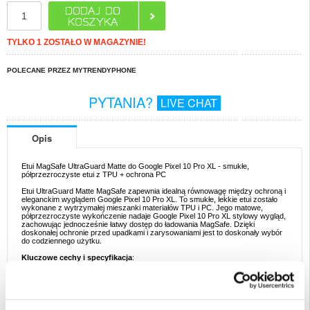
TYLKO 1 ZOSTAŁO W MAGAZYNIE!
POLECANE PRZEZ MYTRENDYPHONE
PYTANIA?
LIVE CHAT
Opis
Etui MagSafe UltraGuard Matte do Google Pixel 10 Pro XL - smukłe,
półprzezroczyste etui z TPU + ochrona PC
Etui UltraGuard Matte MagSafe zapewnia idealną równowagę między ochroną i
eleganckim wyglądem Google Pixel 10 Pro XL. To smukłe, lekkie etui zostało
wykonane z wytrzymałej mieszanki materiałów TPU i PC. Jego matowe,
półprzezroczyste wykończenie nadaje Google Pixel 10 Pro XL stylowy wygląd,
zachowując jednocześnie łatwy dostęp do ładowania MagSafe. Dzięki
doskonałej ochronie przed upadkami i zarysowaniami jest to doskonały wybór
do codziennego użytku.
Kluczowe cechy i specyfikacja
:
- Kompatybilny z MagSafe dla wydajnego ładowania bezprzewodowego
- Smukły i lekki, ważący około 0,05 kg
- Matowe, półprzezroczyste wykończenie dla eleganckiego wyglądu
- Konstrukcja TPU + PC dla zwiększonej trwałości
- Konstrukcja odporna na zarysowania i upadki