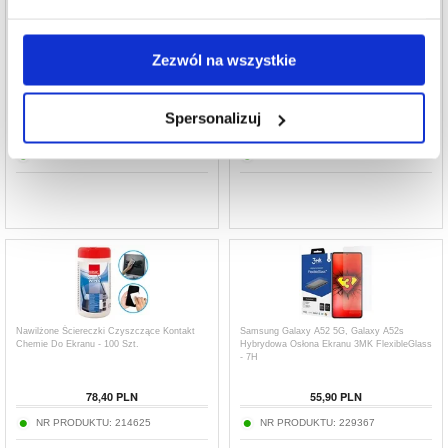
Zezwól na wszystkie
Zestaw do Czyszczenia Ekranu Qnect -
FA-007 Przenośny spray do czyszczenia
Spray i Ściereczka z Mikrowłókien
ekranów dotykowych do telefonów
komórkowych, tabletów, laptopów (bez płynu)
Spersonalizuj
61,50
PLN
38,90
PLN
NR PRODUKTU:
218563
NR PRODUKTU:
3003132-VAR
Nawilżone Ściereczki Czyszczące Kontakt
Samsung Galaxy A52 5G, Galaxy A52s
Chemie Do Ekranu - 100 Szt.
Hybrydowa Osłona Ekranu 3MK FlexibleGlass
- 7H
78,40
PLN
55,90
PLN
NR PRODUKTU:
214625
NR PRODUKTU:
229367