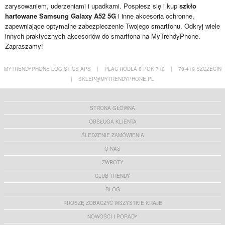
zarysowaniem, uderzeniami i upadkami. Pospiesz się i kup
szkło
hartowane Samsung Galaxy A52 5G
i inne akcesoria ochronne,
zapewniające optymalne zabezpieczenie Twojego smartfonu. Odkryj wiele
innych praktycznych akcesoriów do smartfona na MyTrendyPhone.
Zapraszamy!
MYTRENDYPHONE LOGISTICS APS
|
PLAC RODŁA 8 POK 710
|
70-419 SZCZECIN
|
SKLEP@MYTRENDYPHONE.PL
STRONA GŁÓWNA
OBSŁUGA KLIENTA
ŚLEDZENIE ZAMÓWIENIA
O NAS
ZWROTY
CLUB TRENDY
BLOG
PROSZĘ ZOBACZYĆ WSZYSTKIE KRAJE
NOWOŚCI I PORADY