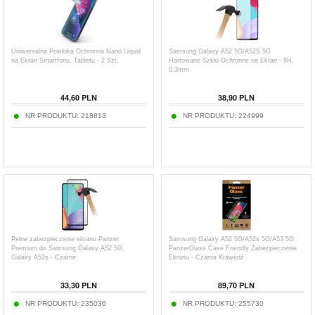
Uniwersalna Powłoka Ochronna Nano Liquid
Samsung Galaxy A52 5G/A52S 5G
na Ekran Smartfonu, Tabletu - 2 Szt.
Hartowane Szkło Ochronne na Ekran - 9H,
0.3mm
44,60
PLN
38,90
PLN
NR PRODUKTU:
218813
NR PRODUKTU:
224999
Pełne zabezpieczenie ekranu Panzer
Samsung Galaxy A52 5G/A52s 5G/A53 5G
Premium do Samsung Galaxy A52 5G,
PanzerGlass Case Friendly Zabezpieczenie
Galaxy A52s - Czarne
Ekranu - Czarna Krawędź
33,30
PLN
89,70
PLN
NR PRODUKTU:
235036
NR PRODUKTU:
255730