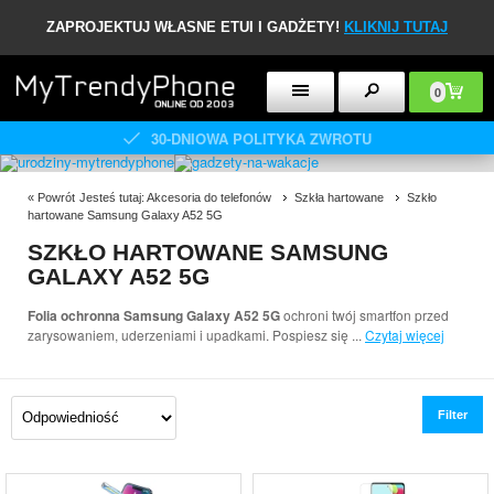
ZAPROJEKTUJ WŁASNE ETUI I GADŻETY!
KLIKNIJ TUTAJ
0
30-DNIOWA POLITYKA ZWROTU
«
Powrót
Jesteś tutaj:
Akcesoria do telefonów
Szkła hartowane
Szkło
hartowane Samsung Galaxy A52 5G
SZKŁO HARTOWANE SAMSUNG
GALAXY A52 5G
Folia ochronna Samsung Galaxy A52 5G
ochroni twój smartfon przed
zarysowaniem, uderzeniami i upadkami. Pospiesz się
...
Czytaj więcej
Filter