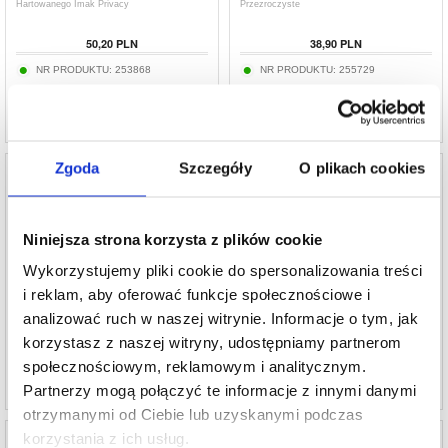
Hartowanego Imak Privacy
Przezroczyste
50,20
PLN
38,90
PLN
NR PRODUKTU:
253868
NR PRODUKTU:
255729
Zgoda
Szczegóły
O plikach cookies
Niniejsza strona korzysta z plików cookie
Samsung Galaxy A52 5G/A72 5G/A52s 5G
Ochraniacz ekranu z hartowanego szkła
Szkło Hartowane w Obiektywie Imak HD - 2
Samsung Galaxy A52/A52 5G/A52s 5G
Wykorzystujemy pliki cookie do spersonalizowania treści
Szt.
BlueDefend Anti-Blue Light - 2 szt.
i reklam, aby oferować funkcje społecznościowe i
38,90
PLN
50,20
PLN
analizować ruch w naszej witrynie. Informacje o tym, jak
NR PRODUKTU:
226560
NR PRODUKTU:
2005702
korzystasz z naszej witryny, udostępniamy partnerom
społecznościowym, reklamowym i analitycznym.
Partnerzy mogą połączyć te informacje z innymi danymi
otrzymanymi od Ciebie lub uzyskanymi podczas
korzystania z ich usług.