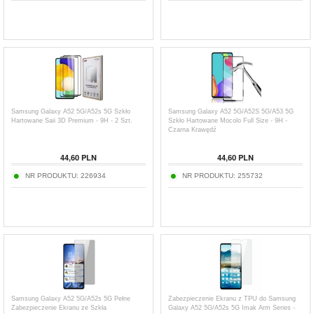
Samsung Galaxy A52 5G/A52s 5G Szkło
Samsung Galaxy A52 5G/A52S 5G/A53 5G
Hartowane Saii 3D Premium - 9H - 2 Szt.
Szkło Hartowane Mocolo Full Size - 9H -
Czarna Krawędź
44,60
PLN
44,60
PLN
NR PRODUKTU:
226934
NR PRODUKTU:
255732
Samsung Galaxy A52 5G/A52s 5G Pełne
Zabezpieczenie Ekranu z TPU do Samsung
Zabezpieczenie Ekranu ze Szkła
Galaxy A52 5G/A52s 5G Imak Arm Series -