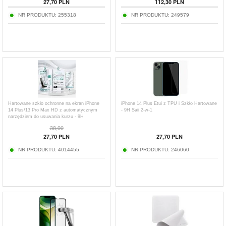
27,70
PLN
112,30
PLN
NR PRODUKTU:
255318
NR PRODUKTU:
249579
Hartowane szkło ochronne na ekran iPhone
iPhone 14 Plus Etui z TPU i Szkło Hartowane
14 Plus/13 Pro Max HD z automatycznym
- 9H Saii 2-w-1
narzędziem do usuwania kurzu - 9H
38,90
27,70
PLN
27,70
PLN
NR PRODUKTU:
4014455
NR PRODUKTU:
246060