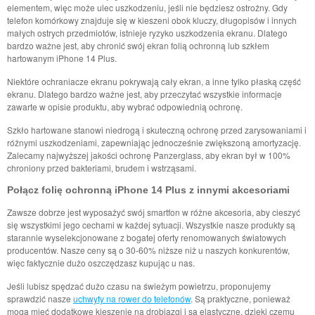
elementem, więc może ulec uszkodzeniu, jeśli nie będziesz ostrożny. Gdy
telefon komórkowy znajduje się w kieszeni obok kluczy, długopisów i innych
małych ostrych przedmiotów, istnieje ryzyko uszkodzenia ekranu. Dlatego
bardzo ważne jest, aby chronić swój ekran folią ochronną lub szkłem
hartowanym iPhone 14 Plus.
Niektóre ochraniacze ekranu pokrywają cały ekran, a inne tylko płaską część
ekranu. Dlatego bardzo ważne jest, aby przeczytać wszystkie informacje
zawarte w opisie produktu, aby wybrać odpowiednią ochronę.
Szkło hartowane stanowi niedrogą i skuteczną ochronę przed zarysowaniami i
różnymi uszkodzeniami, zapewniając jednocześnie zwiększoną amortyzację.
Zalecamy najwyższej jakości ochronę Panzerglass, aby ekran był w 100%
chroniony przed bakteriami, brudem i wstrząsami.
Połącz folię ochronną iPhone 14 Plus z innymi akcesoriami
Zawsze dobrze jest wyposażyć swój smartfon w różne akcesoria, aby cieszyć
się wszystkimi jego cechami w każdej sytuacji. Wszystkie nasze produkty są
starannie wyselekcjonowane z bogatej oferty renomowanych światowych
producentów. Nasze ceny są o 30-60% niższe niż u naszych konkurentów,
więc faktycznie dużo oszczędzasz kupując u nas.
Jeśli lubisz spędzać dużo czasu na świeżym powietrzu, proponujemy
sprawdzić nasze
uchwyty na rower do telefonów
. Są praktyczne, ponieważ
mogą mieć dodatkowe kieszenie na drobiazgi i są elastyczne, dzięki czemu