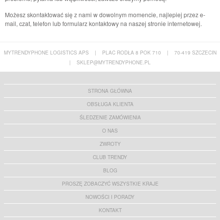
Możesz skontaktować się z nami w dowolnym momencie, najlepiej przez e-
mail, czat, telefon lub formularz kontaktowy na naszej stronie internetowej.
MYTRENDYPHONE LOGISTICS APS
|
PLAC RODŁA 8 POK 710
|
70-419 SZCZECIN
|
SKLEP@MYTRENDYPHONE.PL
STRONA GŁÓWNA
OBSŁUGA KLIENTA
ŚLEDZENIE ZAMÓWIENIA
O NAS
ZWROTY
CLUB TRENDY
BLOG
PROSZĘ ZOBACZYĆ WSZYSTKIE KRAJE
NOWOŚCI I PORADY
KONTAKT