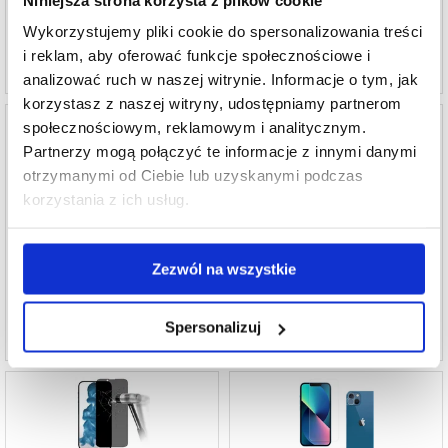
NR PRODUKTU:
249567
NR PRODUKTU:
249571
Wykorzystujemy pliki cookie do spersonalizowania treści
i reklam, aby oferować funkcje społecznościowe i
analizować ruch w naszej witrynie. Informacje o tym, jak
korzystasz z naszej witryny, udostępniamy partnerom
społecznościowym, reklamowym i analitycznym.
Partnerzy mogą połączyć te informacje z innymi danymi
otrzymanymi od Ciebie lub uzyskanymi podczas
korzystania z ich usług.
iPhone 13 Pro Max/14 Plus Osłona na
iPhone 13 Pro Max/14 Plus Rurihai Pełne
Wyświetlacz - Transparentny
Zabezpieczenie Ekranu ze Szkła
Hartowanego - Czarna Krawędź
38,90
PLN
44,60
PLN
Zezwól na wszystkie
NR PRODUKTU:
259939
NR PRODUKTU:
253798
Spersonalizuj