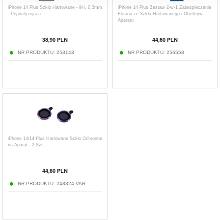
iPhone 14 Plus Szkło Hartowane - 9H, 0.3mm
iPhone 14 Plus Zestaw 2-w-1 Zabezpieczenie
- Prywatyzująca
Ekranu ze Szkła Hartowanego i Obiektyw
Aparatu
38,90
PLN
44,60
PLN
NR PRODUKTU:
253143
NR PRODUKTU:
256558
iPhone 14/14 Plus Hartowane Szkło Ochronne
na Aparat - 2 Szt.
44,60
PLN
NR PRODUKTU:
248324-VAR