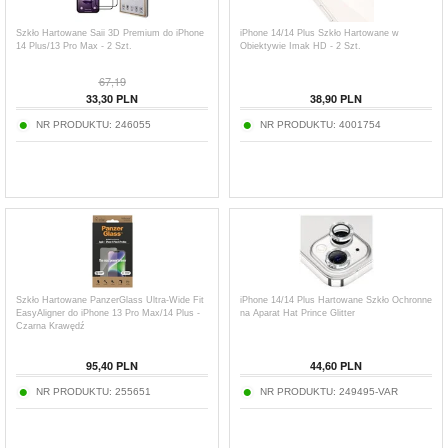
Szkło Hartowane Saii 3D Premium do iPhone
iPhone 14/14 Plus Szkło Hartowane w
14 Plus/13 Pro Max - 2 Szt.
Obiektywie Imak HD - 2 Szt.
67,19
33,30
PLN
38,90
PLN
NR PRODUKTU:
246055
NR PRODUKTU:
4001754
Szkło Hartowane PanzerGlass Ultra-Wide Fit
iPhone 14/14 Plus Hartowane Szkło Ochronne
EasyAligner do iPhone 13 Pro Max/14 Plus -
na Aparat Hat Prince Glitter
Czarna Krawędź
95,40
PLN
44,60
PLN
NR PRODUKTU:
255651
NR PRODUKTU:
249495-VAR