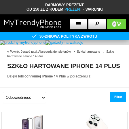
DARMOWY PREZENT
OD 150 ZŁ Z KODEM
PREZENT
-
WARUNKI
0
30-DNIOWA POLITYKA ZWROTU
«
Powrót
Jesteś tutaj:
Akcesoria do telefonów
Szkła hartowane
Szkło
hartowane iPhone 14 Plus
SZKŁO HARTOWANE IPHONE 14 PLUS
Dzięki
folii ochronnej iPhone 14 Plus
w połączeniu z
Filter