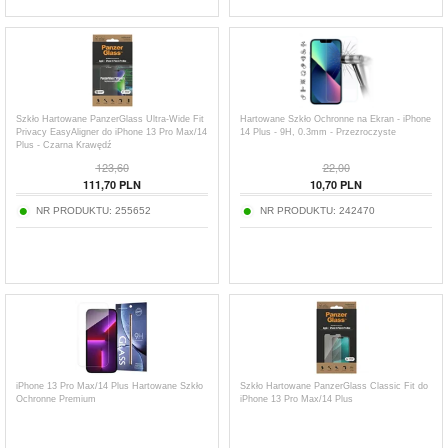
Szkło Hartowane PanzerGlass Ultra-Wide Fit
Hartowane Szkło Ochronne na Ekran - iPhone
Privacy EasyAligner do iPhone 13 Pro Max/14
14 Plus - 9H, 0.3mm - Przezroczyste
Plus - Czarna Krawędź
123,60
22,00
111,70
PLN
10,70
PLN
NR PRODUKTU:
255652
NR PRODUKTU:
242470
iPhone 13 Pro Max/14 Plus Hartowane Szkło
Szkło Hartowane PanzerGlass Classic Fit do
Ochronne Premium
iPhone 13 Pro Max/14 Plus