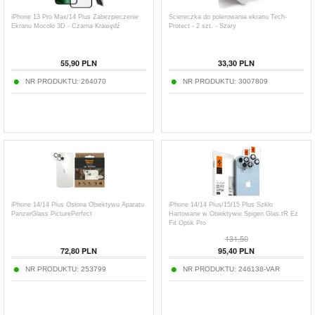
iPhone 13 Pro Max/14 Plus Zabezpieczenie
Ściereczka do polerowania ekranu Tech-
Ekranu Mocolo 3D - Czarna Krawędź
Protect - 2 szt. - Szary
55,90
PLN
33,30
PLN
NR PRODUKTU:
264070
NR PRODUKTU:
3007809
iPhone 14/14 Plus Osłona Obiektywu Aparatu
iPhone 14/14 Plus/15/15 Plus Szkło
PanzerGlass PicturePerfect
Hartowane w Obiektywie Spigen Glas.tR Ez
Fit Optik Pro
131,50
72,80
PLN
95,40
PLN
NR PRODUKTU:
253799
NR PRODUKTU:
246138-VAR