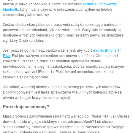
można je łatwo dopasować. Dobrze jest też mieć
zestaw słuchawkowy
bluetooth
, który można używać w połączeniu z uchwytem na telefon
samochodowy lub rowerowy.
Zestaw słuchawkowy bluetooth zapewnia stałą komunikację z partnerami,
pracownikami lub klientami, gdziekolwiek jesteś. Wszystkie te produkty są
dostępne w różnych cenach i kolorach, więc jesteśmy pewni, że znajdziesz
styl, który Ci się spodoba.
Jeśli jeszcze go nie masz, bardzo ważne jest, aby kupić
etui do iPhone 14
Plus
. Etui jest ważnym elementem ochronnym smartfona. Chroni plecy i
krawędzie urządzenia, więc jeśli smartfon upadnie na ziemię,
prawdopodobnie nie ulegnie uszkodzeniu. Dobrze współpracuje z różnymi
szkłami hartowanymi iPhone 14 Plus i innymi ochraniaczami ekranu,
zapewniając pełną ochronę.
Jak widać, w naszej ofercie znajduje się szereg praktycznych akcesoriów.
Dobrym pomysłem jest także sprawdzenie wielu innych kategorii, które są
równie ważne jak te wymienione powyżej.
Potrzebujesz pomocy?
Masz problem z zamówieniem szkła hartowanego do iPhone 14 Plus? Chcesz
dowiedzieć się więcej o niektórych naszych produktach? Lub chcesz
skontaktować się z nami w sprawie naszych usług. Niezależnie od Twojego
problemu, pytania lub wątpliwości, zawsze służymy pomocą.