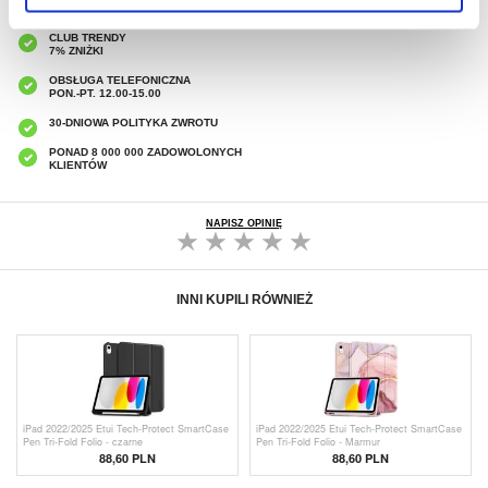
SZYBKA DOSTAWA
CLUB TRENDY
7% ZNIŻKI
OBSŁUGA TELEFONICZNA
PON.-PT. 12.00-15.00
30-DNIOWA POLITYKA ZWROTU
PONAD 8 000 000 ZADOWOLONYCH
KLIENTÓW
NAPISZ OPINIĘ
INNI KUPILI RÓWNIEŻ
iPad 2022/2025 Etui Tech-Protect SmartCase
iPad 2022/2025 Etui Tech-Protect SmartCase
Pen Tri-Fold Folio - czarne
Pen Tri-Fold Folio - Marmur
88,60 PLN
88,60 PLN