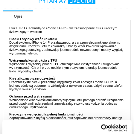
PYTANIA?
LIVE CHAT
Opis
Etui z TPU z Kokardą do iPhone 14 Pro - wstrząsoodporne etui z uroczym
dziewczęcym wzorem
Słodki i stylowy wzór kokardki
Dodaj swojemu iPhone 14 Pro zabawnego, a zarazem eleganckiego akcentu
dzięki temu uroczemu etui z kokardką. Uroczy wzór kokardki wprowadza
dziewczęcą estetykę, zachowując jednocześnie nowoczesny i modny wygląd,
wyróżniając telefon.
Wytrzymała konstrukcja z TPU
Wykonane z wysokiej jakości TPU etui zapewnia elastyczność i długotrwałą
wytrzymałość. Chroni przed codziennym zużyciem, oferując jednocześnie
lekki i wygodny chwyt.
Krystaliczna przezroczystość
Przezroczyste plecki prezentują oryginalny kolor i design iPhone 14 Pro, a
jednocześnie są odporne na żółknięcie z upływem czasu, dzięki czemu telefon
wygląda świeżo i stylowo.
Ochrona przed wstrząsami
Wzmocnione właściwościami amortyzującymi, etui pomaga chronić urządzenie
przed upadkami i uderzeniami, zmniejszając ryzyko uszkodzenia podczas
codziennego użytkowania.
Precyzyjne wycięcia dla pełnej funkcjonalności
Zaprojektowane z myślą o dokładności, etui zapewnia bezproblemowy dostęp
do wszystkich przycisków, portów i aparatu, dzięki czemu nigdy nie trzeba go
zdejmować, aby w pełni korzystać z telefonu.
Dlaczego to etui z kokardką jest idealne