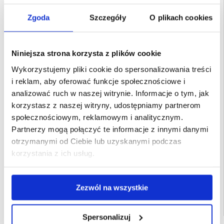
Dla użytkowników, którzy uwielbiają łączyć modę z funkcjonalnością, to etui
zapewnia niezawodną ochronę i dziewczęcy szyk. To idealny dodatek do
codziennego stylu i bezpieczeństwa.
Zgoda
Szczegóły
O plikach cookies
Kluczowe cechy i specyfikacja
- Uroczy wzór kokardki o modnym dziewczęcym wyglądzie
- Wysokiej jakości materiał TPU zapewnia trwałość i elastyczność
- Krystalicznie przezroczysty tył odporny na żółknięcie i eksponujący telefon
Niniejsza strona korzysta z plików cookie
- Amortyzująca wstrząsy ochrona przed upadkami i uderzeniami
- Precyzyjne wycięcia na przyciski, porty i kamery
Wykorzystujemy pliki cookie do spersonalizowania treści
- Smukły, lekki i wygodny w trzymaniu
i reklam, aby oferować funkcje społecznościowe i
Przykłady idealnego zastosowania
- Stylowa ochrona na co dzień dla iPhone 14 Pro
analizować ruch w naszej witrynie. Informacje o tym, jak
- Idealne akcesorium dla miłośników uroczych, kobiecych wzorów
- Prezentuje oryginalny kolor telefonu, jednocześnie zapewniając mu
korzystasz z naszej witryny, udostępniamy partnerom
bezpieczeństwo
- Świetny do codziennych, szkolnych lub profesjonalnych ustawień
społecznościowym, reklamowym i analitycznym.
Kompatybilność:
iPhone 14 Pro
Partnerzy mogą połączyć te informacje z innymi danymi
Pakowanie: Luzem
otrzymanymi od Ciebie lub uzyskanymi podczas
korzystania z ich usług.
EAN: 5714122575739
Powiązane kategorie:
Akcesoria do telefonów
,
Etui & Akcesoria iPhone
,
iPhone
14 Pro Etui & Akcesoria
Zezwól na wszystkie
Spersonalizuj