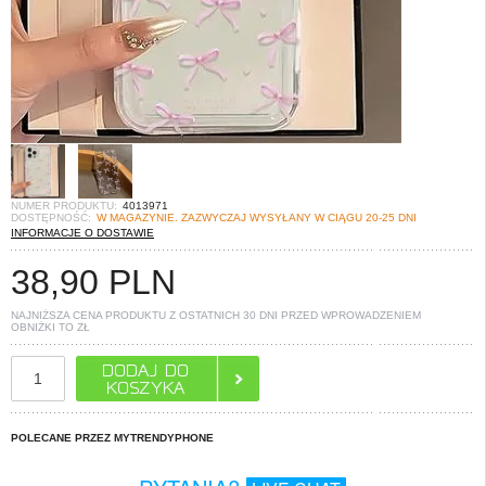
NUMER PRODUKTU:
4013971
DOSTĘPNOŚĆ:
W MAGAZYNIE. ZAZWYCZAJ WYSYŁANY W CIĄGU 20-25 DNI
INFORMACJE O DOSTAWIE
38,90
PLN
NAJNIŻSZA CENA PRODUKTU Z OSTATNICH 30 DNI PRZED WPROWADZENIEM
OBNIŻKI TO
ZŁ
POLECANE PRZEZ MYTRENDYPHONE