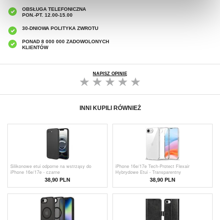
OBSŁUGA TELEFONICZNA
PON.-PT. 12.00-15.00
30-DNIOWA POLITYKA ZWROTU
PONAD 8 000 000 ZADOWOLONYCH
KLIENTÓW
NAPISZ OPINIĘ
INNI KUPILI RÓWNIEŻ
Silikonowe etui odporne na wstrząsy do
iPhone 16e/17e Tech-Protect Flexair
iPhone 16e/17e - czarne
Hybrydowe Etui - Transparentny
38,90 PLN
38,90 PLN