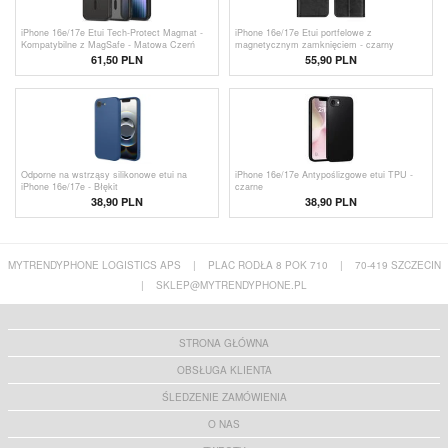
iPhone 16e/17e Etui Tech-Protect Magmat -
iPhone 16e/17e Etui portfelowe z
Kompatybilne z MagSafe - Matowa Czerń
magnetycznym zamknięciem - czarny
61,50 PLN
55,90 PLN
Odporne na wstrząsy silikonowe etui na
iPhone 16e/17e Antypoślizgowe etui TPU -
iPhone 16e/17e - Błękit
czarne
38,90 PLN
38,90 PLN
MYTRENDYPHONE LOGISTICS APS
|
PLAC RODŁA 8 POK 710
|
70-419 SZCZECIN
|
SKLEP@MYTRENDYPHONE.PL
STRONA GŁÓWNA
OBSŁUGA KLIENTA
ŚLEDZENIE ZAMÓWIENIA
O NAS