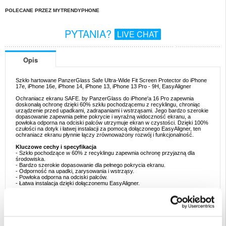
POLECANE PRZEZ MYTRENDYPHONE
PYTANIA?
LIVE CHAT
Opis
Szkło hartowane PanzerGlass Safe Ultra-Wide Fit Screen Protector do iPhone
17e, iPhone 16e, iPhone 14, iPhone 13, iPhone 13 Pro - 9H, EasyAligner
Ochraniacz ekranu SAFE. by PanzerGlass do iPhone'a 16 Pro zapewnia
doskonałą ochronę dzięki 60% szkłu pochodzącemu z recyklingu, chroniąc
urządzenie przed upadkami, zadrapaniami i wstrząsami. Jego bardzo szerokie
dopasowanie zapewnia pełne pokrycie i wyraźną widoczność ekranu, a
powłoka odporna na odciski palców utrzymuje ekran w czystości. Dzięki 100%
czułości na dotyk i łatwej instalacji za pomocą dołączonego EasyAligner, ten
ochraniacz ekranu płynnie łączy zrównoważony rozwój i funkcjonalność.
Kluczowe cechy i specyfikacja
- Szkło pochodzące w 60% z recyklingu zapewnia ochronę przyjazną dla
środowiska.
- Bardzo szerokie dopasowanie dla pełnego pokrycia ekranu.
- Odporność na upadki, zarysowania i wstrząsy.
- Powłoka odporna na odciski palców.
- Łatwa instalacja dzięki dołączonemu EasyAligner.
Idealne przykłady zastosowań
- Idealny dla użytkowników poszukujących niezawodnej ochrony z
ekologicznych materiałów.
- Idealny do codziennego użytku, oferując odporność na zarysowania i upadki.
- W połączeniu z etui PanzerGlass zapewnia pełną ochronę.