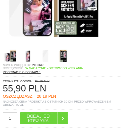
NUMER PRODUKTU:
2006643
DOSTĘPNOŚĆ:
W MAGAZYNIE - GOTOWY DO WYSŁANIA
INFORMACJE O DOSTAWIE
CENA KATALOGOWA:
84,10 PLN
55,90
PLN
OSZCZĘDZASZ:
28,19 PLN
NAJNIŻSZA CENA PRODUKTU Z OSTATNICH 30 DNI PRZED WPROWADZENIEM
OBNIŻKI TO
ZŁ