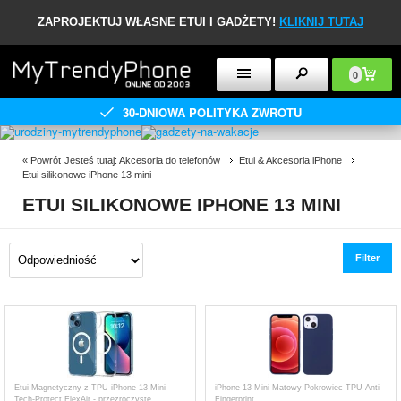
ZAPROJEKTUJ WŁASNE ETUI I GADŻETY!
KLIKNIJ TUTAJ
0
30-DNIOWA POLITYKA ZWROTU
«
Powrót
Jesteś tutaj:
Akcesoria do telefonów
Etui & Akcesoria iPhone
Etui silikonowe iPhone 13 mini
ETUI SILIKONOWE IPHONE 13 MINI
Filter
Etui Magnetyczny z TPU iPhone 13 Mini
iPhone 13 Mini Matowy Pokrowiec TPU Anti-
Tech-Protect FlexAir - przezroczyste
Fingerprint