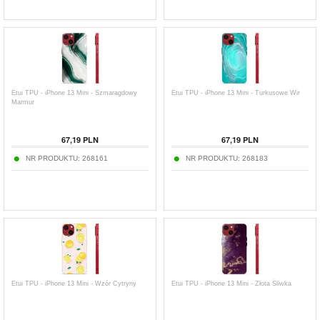
Etui TPU - iPhone 13 Mini - Szmaragdowy
Etui TPU - iPhone 13 Mini - Turkusowe Wir
Marmur
67,19
PLN
67,19
PLN
NR PRODUKTU:
268161
NR PRODUKTU:
268183
Etui TPU - iPhone 13 Mini - Wzór Cytryny
Etui TPU - iPhone 13 Mini - Złota Śliwka