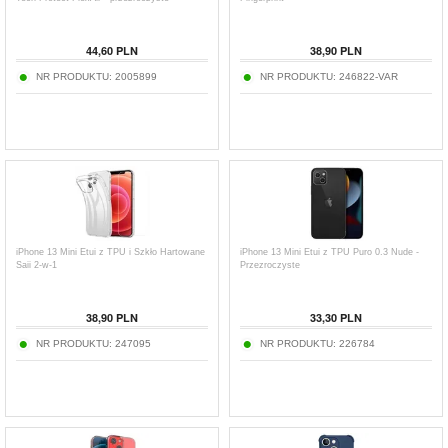
44,60
PLN
38,90
PLN
NR PRODUKTU:
2005899
NR PRODUKTU:
246822-VAR
iPhone 13 Mini Etui z TPU i Szkło Hartowane
iPhone 13 Mini Etui z TPU Puro 0.3 Nude -
Saii 2-w-1
Przezroczyste
38,90
PLN
33,30
PLN
NR PRODUKTU:
247095
NR PRODUKTU:
226784