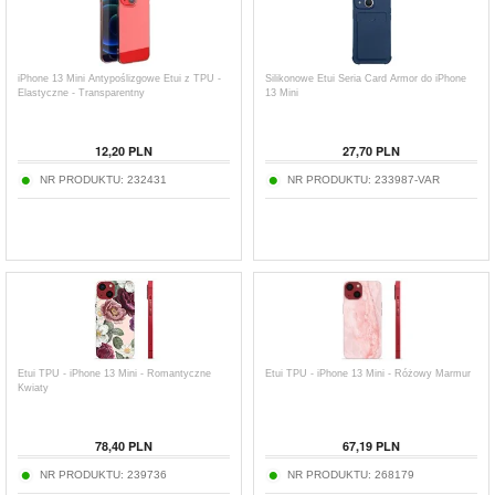
iPhone 13 Mini Antypoślizgowe Etui z TPU -
Silikonowe Etui Seria Card Armor do iPhone
Elastyczne - Transparentny
13 Mini
12,20
PLN
27,70
PLN
NR PRODUKTU:
232431
NR PRODUKTU:
233987-VAR
Etui TPU - iPhone 13 Mini - Romantyczne
Etui TPU - iPhone 13 Mini - Różowy Marmur
Kwiaty
78,40
PLN
67,19
PLN
NR PRODUKTU:
239736
NR PRODUKTU:
268179