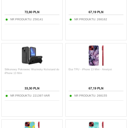
72,80
PLN
67,19
PLN
NR PRODUKTU:
258141
NR PRODUKTU:
268162
Silikonowy Pokrowiec Wozinsky Kickstand do
Etui TPU - iPhone 13 Mini - Ametyst
iPhone 13 Mini
33,30
PLN
67,19
PLN
NR PRODUKTU:
221397-VAR
NR PRODUKTU:
268155