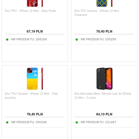
Etui TPU - iPhone 13 Mini - Złoty Rubin
Etui TPU Ukraina - iPhone 13 Mini -
Ornament
67,19
PLN
78,40
PLN
NR PRODUKTU:
268166
NR PRODUKTU:
250295
Etui TPU Ukraina - iPhone 13 Mini - Pole
Etui Mercedes-Benz Silicone Line do iPhone
pszenicy
13 Mini - Czarne
78,40
PLN
84,10
PLN
NR PRODUKTU:
250296
NR PRODUKTU:
221487