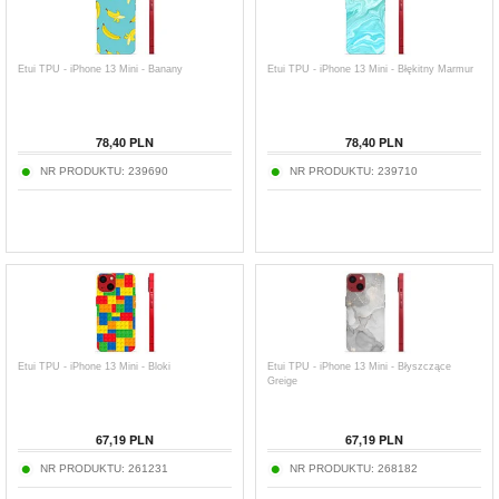
Etui TPU - iPhone 13 Mini - Banany
Etui TPU - iPhone 13 Mini - Błękitny Marmur
78,40
PLN
78,40
PLN
NR PRODUKTU:
239690
NR PRODUKTU:
239710
Etui TPU - iPhone 13 Mini - Bloki
Etui TPU - iPhone 13 Mini - Błyszczące
Greige
67,19
PLN
67,19
PLN
NR PRODUKTU:
261231
NR PRODUKTU:
268182