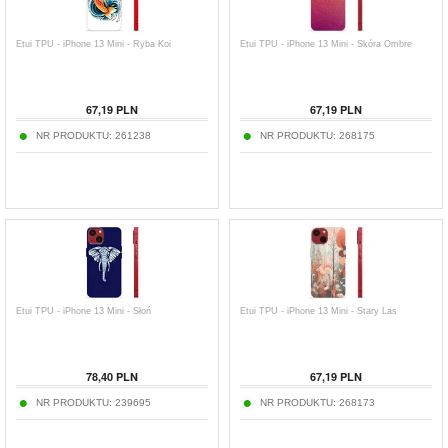
Etui TPU - iPhone 13 Mini - Ryba Koi
Etui TPU - iPhone 13 Mini - Skóra Ombre
67,19
PLN
67,19
PLN
NR PRODUKTU:
261238
NR PRODUKTU:
268175
Etui TPU - iPhone 13 Mini - Słoń
Etui TPU - iPhone 13 Mini - Stary Las
78,40
PLN
67,19
PLN
NR PRODUKTU:
239695
NR PRODUKTU:
268173