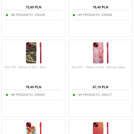
72,80
PLN
78,40
PLN
NR PRODUKTU:
258140
NR PRODUKTU:
239699
Etui TPU - iPhone 13 Mini - Moro
Etui TPU - iPhone 13 Mini - Różowy Kwarc
78,40
PLN
67,19
PLN
NR PRODUKTU:
239692
NR PRODUKTU:
268177