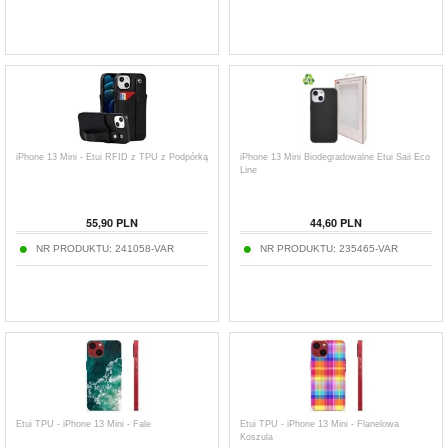
iPhone 13 Mini - Etui RFID z TPU z Podpórką
iPhone 13 Mini Biodegradowalne Etui Saii Eco
Line
55,90
PLN
44,60
PLN
NR PRODUKTU:
241058-VAR
NR PRODUKTU:
235465-VAR
Etui TPU - iPhone 13 Mini - Fale
Etui TPU - iPhone 13 Mini - Flanelowa
Koszula