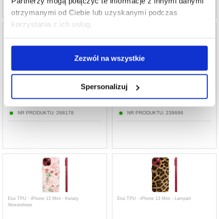
Partnerzy mogą połączyć te informacje z innymi danymi
otrzymanymi od Ciebie lub uzyskanymi podczas
korzystania z ich usług.
Zezwól na wszystkie
Etui TPU - iPhone 13 Mini - Kwarc
Etui TPU - iPhone 13 Mini - Kwiatowy
Spersonalizuj
67,19
PLN
78,40
PLN
NR PRODUKTU:
268178
NR PRODUKTU:
239696
Etui TPU - iPhone 13 Mini - Kwiaty
Etui TPU - iPhone 13 Mini - Lampart
Akwarelowe