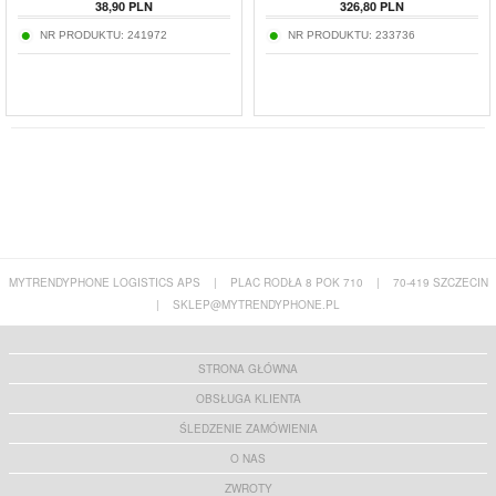
38,90
PLN
326,80
PLN
NR PRODUKTU:
241972
NR PRODUKTU:
233736
MYTRENDYPHONE LOGISTICS APS
|
PLAC RODŁA 8 POK 710
|
70-419 SZCZECIN
|
SKLEP@MYTRENDYPHONE.PL
STRONA GŁÓWNA
OBSŁUGA KLIENTA
ŚLEDZENIE ZAMÓWIENIA
O NAS
ZWROTY