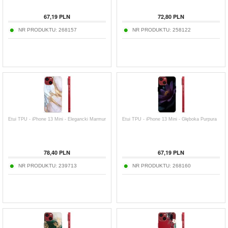
67,19
PLN
72,80
PLN
NR PRODUKTU:
268157
NR PRODUKTU:
258122
Etui TPU - iPhone 13 Mini - Elegancki Marmur
Etui TPU - iPhone 13 Mini - Głęboka Purpura
78,40
PLN
67,19
PLN
NR PRODUKTU:
239713
NR PRODUKTU:
268160