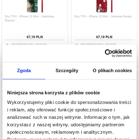
Etui TPU - iPhone 13 Mini - Jadeitowy
Etui TPU - iPhone 13 Mini - Jesienne Kwiaty
Marmur
67,19
PLN
67,19
PLN
NR PRODUKTU:
268169
NR PRODUKTU:
268156
Zgoda
Szczegóły
O plikach cookies
Niniejsza strona korzysta z plików cookie
Etui TPU - iPhone 13 Mini - Kosmos
Etui TPU - iPhone 13 Mini - Królowa
Wykorzystujemy pliki cookie do spersonalizowania treści
i reklam, aby oferować funkcje społecznościowe i
analizować ruch w naszej witrynie. Informacje o tym, jak
78,40
PLN
78,40
PLN
korzystasz z naszej witryny, udostępniamy partnerom
NR PRODUKTU:
239707
NR PRODUKTU:
239726
społecznościowym, reklamowym i analitycznym.