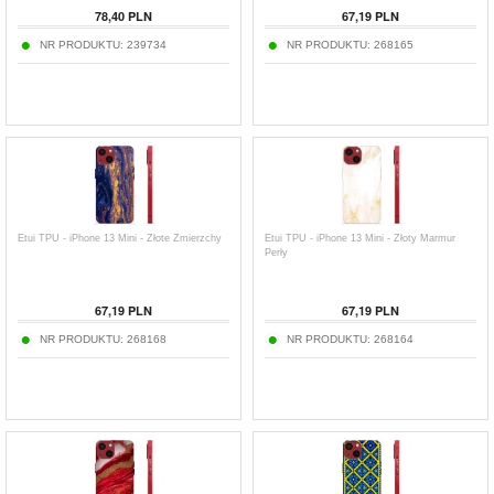
78,40
PLN
67,19
PLN
NR PRODUKTU:
239734
NR PRODUKTU:
268165
Etui TPU - iPhone 13 Mini - Złote Zmierzchy
Etui TPU - iPhone 13 Mini - Złoty Marmur
Perły
67,19
PLN
67,19
PLN
NR PRODUKTU:
268168
NR PRODUKTU:
268164