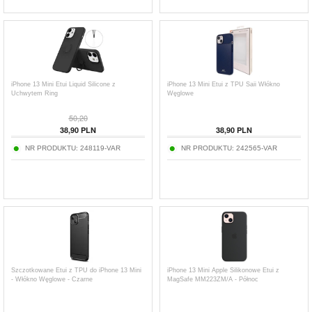
iPhone 13 Mini Etui Liquid Silicone z
iPhone 13 Mini Etui z TPU Saii Włókno
Uchwytem Ring
Węglowe
50,20
38,90
PLN
38,90
PLN
NR PRODUKTU:
248119-VAR
NR PRODUKTU:
242565-VAR
Szczotkowane Etui z TPU do iPhone 13 Mini
iPhone 13 Mini Apple Silikonowe Etui z
- Włókno Węglowe - Czarne
MagSafe MM223ZM/A - Północ