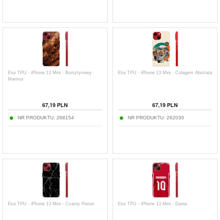
Etui TPU - iPhone 13 Mini - Bursztynowy
Etui TPU - iPhone 13 Mini - Colagem Abstrata
Marmur
67,19
PLN
67,19
PLN
NR PRODUKTU:
268154
NR PRODUKTU:
262030
Etui TPU - iPhone 13 Mini - Czarny Piorun
Etui TPU - iPhone 13 Mini - Dania