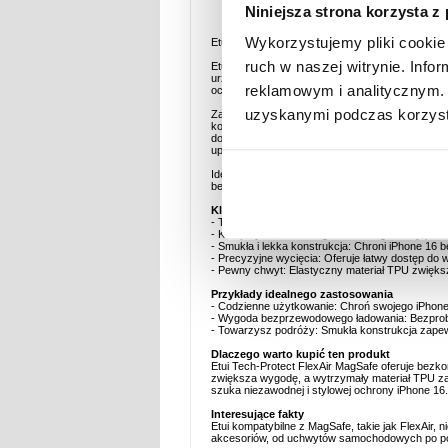
Opis
Niniejsza strona korzysta z
Wykorzystujemy pliki cookie 
Etui Magnetyczny z TPU Tech-Protect FlexAir dl
ruch w naszej witrynie. Inf
Etui Tech-Protect FlexAir MagSafe płynnie łącz
urządzenia bez uszczerbku dla stylu i funkcjona
reklamowym i analitycznym. 
ochronę przed zadrapaniami, drobnymi uderzeni
uzyskanymi podczas korzysta
Zaprojektowane z magnetycznym pierścieniem k
konieczności zdejmowania pokrywy, dzięki czem
dostęp do wszystkich portów i funkcji, a miękk
upadków.
Idealne dla użytkowników, dla których priorytete
bezpieczeństwo urządzenia w dobrym stylu.
Kluczowe cechy i specyfikacja
- Trwała konstrukcja TPU: Wykonane z wysokiej j
- Kompatybilność z MagSafe: Zintegrowany pie
- Smukła i lekka konstrukcja: Chroni iPhone 16 
- Precyzyjne wycięcia: Oferuje łatwy dostęp do 
- Pewny chwyt: Elastyczny materiał TPU zwięks
Przykłady idealnego zastosowania
- Codzienne użytkowanie: Chroń swojego iPhone 
- Wygoda bezprzewodowego ładowania: Bezprobl
- Towarzysz podróży: Smukła konstrukcja zapew
Dlaczego warto kupić ten produkt
Etui Tech-Protect FlexAir MagSafe oferuje bezko
zwiększa wygodę, a wytrzymały materiał TPU z
szuka niezawodnej i stylowej ochrony iPhone 16.
Interesujące fakty
Etui kompatybilne z MagSafe, takie jak FlexAir, 
akcesoriów, od uchwytów samochodowych po port