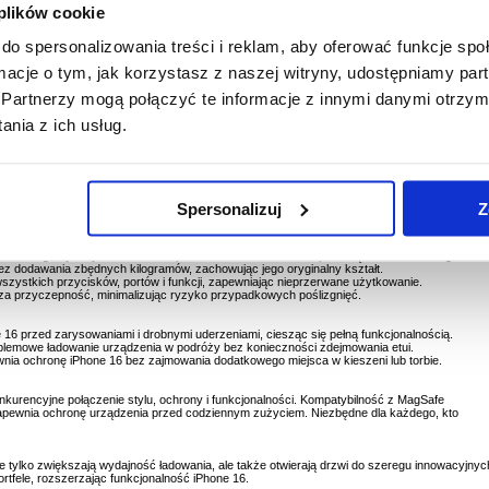
 plików cookie
do spersonalizowania treści i reklam, aby oferować funkcje sp
a iPhone 16
ormacje o tym, jak korzystasz z naszej witryny, udostępniamy p
y w sobie elastyczność, trwałość i ergonomiczną konstrukcję, zapewniając doskonałą ochron
lności. Wykonane z wysokiej jakości materiału TPU, to lekkie etui zapewnia niezawodną
Partnerzy mogą połączyć te informacje z innymi danymi otrzym
ami i codziennym zużyciem.
nia z ich usług.
ompatybilnym z MagSafe, etui FlexAir umożliwia bezprzewodowe ładowanie bez
u odnawianie energii jest łatwe i bezproblemowe. Precyzyjne dopasowanie zapewnia pełny
i, ale wytrzymały materiał zapewnia pewny chwyt, zmniejszając ryzyko przypadkowych
m jest zarówno ochrona, jak i wygoda, etui FlexAir zachowuje elegancki wygląd i zapewnia
Spersonalizuj
Z
akości materiału TPU, etui jest odporne na zarysowania, otarcia i drobne uszkodzenia.
rścień magnetyczny umożliwia bezprzewodowe ładowanie za pomocą akcesoriów MagSafe.
bez dodawania zbędnych kilogramów, zachowując jego oryginalny kształt.
wszystkich przycisków, portów i funkcji, zapewniając nieprzerwane użytkowanie.
za przyczepność, minimalizując ryzyko przypadkowych poślizgnięć.
16 przed zarysowaniami i drobnymi uderzeniami, ciesząc się pełną funkcjonalnością.
emowe ładowanie urządzenia w podróży bez konieczności zdejmowania etui.
nia ochronę iPhone 16 bez zajmowania dodatkowego miejsca w kieszeni lub torbie.
nkurencyjne połączenie stylu, ochrony i funkcjonalności. Kompatybilność z MagSafe
apewnia ochronę urządzenia przed codziennym zużyciem. Niezbędne dla każdego, kto
nie tylko zwiększają wydajność ładowania, ale także otwierają drzwi do szeregu innowacyjnyc
fele, rozszerzając funkcjonalność iPhone 16.