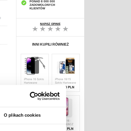
PONAD 8 000 000
ZADOWOLONYCH
KLIENTÓW
D
NAPISZ OPINIĘ
INNI KUPILI RÓWNIEŻ
iPhone 16 Szkło
iPhone 16/15
Hartowane
Szkło Hartowane
Prywatyzująca -
PanzerGlass
38,90 PLN
101,00 PLN
9H, 0.3mm
Classic Fit
O plikach cookies
iPhone 16
IPHONE 16 -
Hartowane Szkło
OCHRANIACZ
Ochronne -
EKRANU
22,00 PLN
38,90 PLN