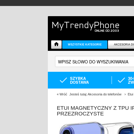
WSZYSTKIE KATEGORIE
AKCESORIA D
SZYBKA
30
DOSTAWA
ZW
«
Wróć
Jesteś tutaj:
Akcesoria do telefonów
Etui
ETUI MAGNETYCZNY Z TPU I
PRZEZROCZYSTE