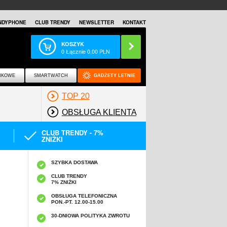
NDYPHONE
CLUB TRENDY
NEWSLETTER
KONTAKT
KOSZYK
0
Łącznie
0,00
PLN
NKOWE
SMARTWATCH
GADŻETY LETNIE
TOP 20
OBSŁUGA KLIENTA
CLUB TRENDY - 7%
ZNIŻKI
SZYBKA DOSTAWA
CLUB TRENDY
7% ZNIŻKI
OBSŁUGA TELEFONICZNA
PON.-PT. 12.00-15.00
A
30-DNIOWA POLITYKA ZWROTU