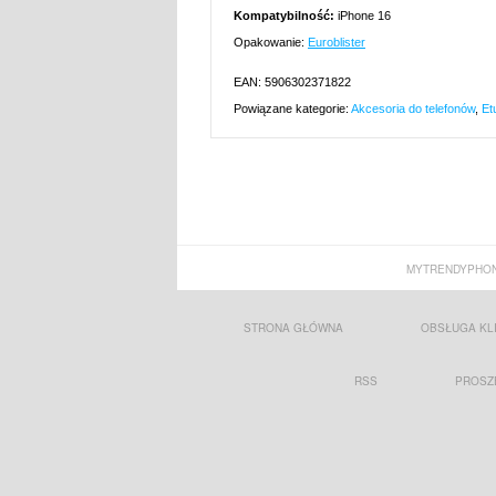
Kompatybilność:
iPhone 16
Opakowanie:
Euroblister
EAN: 5906302371822
Powiązane kategorie:
Akcesoria do telefonów
,
Et
MYTRENDYPHON
STRONA GŁÓWNA
OBSŁUGA KL
RSS
PROSZ