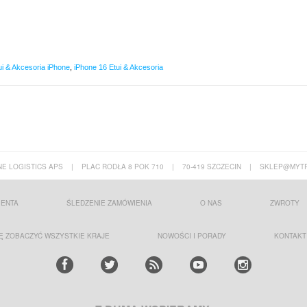
ui & Akcesoria iPhone
,
iPhone 16 Etui & Akcesoria
E LOGISTICS APS
|
PLAC RODŁA 8 POK 710
|
70-419 SZCZECIN
|
SKLEP@MYTR
IENTA
ŚLEDZENIE ZAMÓWIENIA
O NAS
ZWROTY
Ę ZOBACZYĆ WSZYSTKIE KRAJE
NOWOŚCI I PORADY
KONTAKT