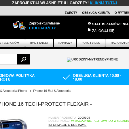
ZAPROJEKTUJ WŁASNE ETUI I GADŻETY!
KLIKNIJ TUTAJ
ZWROTY
OBSŁUGA KLIENTA
O MYTRE
Zaprojektuj własne
STATUS ZAMÓWIENIA
ETUI I GADŻETY
ZALOGUJ SIĘ
O TELEFONÓW
IPAD I TABLET
NAPRAWY
FOTO I VIDEO
RADIO RATU
-DNIOWA POLITYKA
OBSŁUGA KLIENTA 10.00 -
ROTU
18.00
 & Akcesoria iPhone
iPhone 16 Etui & Akcesoria
PHONE 16 TECH-PROTECT FLEXAIR -
NUMER PRODUKTU:
2005905
DOSTĘPNOŚĆ:
W MAGAZYNIE - GOTOWY DO WYSŁANI
INFORMACJE O DOSTAWIE