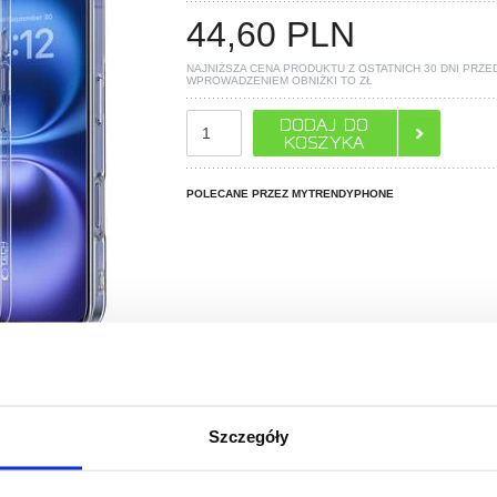
44,60
PLN
NAJNIŻSZA CENA PRODUKTU Z OSTATNICH 30 DNI PRZE
WPROWADZENIEM OBNIŻKI TO
ZŁ
POLECANE PRZEZ MYTRENDYPHONE
PYTANIA?
Szczegóły
LIVE CHAT