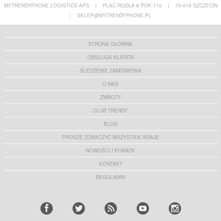
MYTRENDYPHONE LOGISTICS APS
|
PLAC RODŁA 8 POK 710
|
70-419 SZCZECIN
|
SKLEP@MYTRENDYPHONE.PL
STRONA GŁÓWNA
OBSŁUGA KLIENTA
ŚLEDZENIE ZAMÓWIENIA
O NAS
ZWROTY
CLUB TRENDY
BLOG
PROSZĘ ZOBACZYĆ WSZYSTKIE KRAJE
NOWOŚCI I PORADY
KONTAKT
REGULAMIN