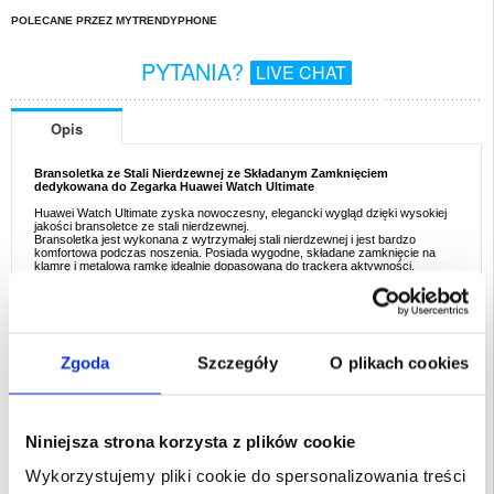
POLECANE PRZEZ MYTRENDYPHONE
PYTANIA?
LIVE CHAT
Opis
Bransoletka ze Stali Nierdzewnej ze Składanym Zamknięciem
dedykowana do Zegarka Huawei Watch Ultimate
Huawei Watch Ultimate zyska nowoczesny, elegancki wygląd dzięki wysokiej
jakości bransoletce ze stali nierdzewnej.
Bransoletka jest wykonana z wytrzymałej stali nierdzewnej i jest bardzo
komfortowa podczas noszenia. Posiada wygodne, składane zamknięcie na
klamrę i metalową ramkę idealnie dopasowaną do trackera aktywności.
Klasycznie zaprojektowana bransoletka sprawia, że zegarek idealnie sprawdzi
się przy każdej sytuacji.
Zalety:
- Klasyczna bransoletka ze stali nierdzewnej do zegarka Huawei Watch
Ultimate
- Pięknie zaprojektowana bransoletka z trzema rzędami ogniw
Zgoda
Szczegóły
O plikach cookies
- Zawiera składaną klamrę dla łatwego i bezpiecznego zamknięcia
- Zaprojektowana z idealnym dopasowaniem do trackera Huawei Watch
Ultimate
- Idealny zamiennik starego i uszkodzonego paska
Niniejsza strona korzysta z plików cookie
Przeznaczenie:
Huawei Watch Ultimate
Opakowanie:
Zastępcze
Wykorzystujemy pliki cookie do spersonalizowania treści