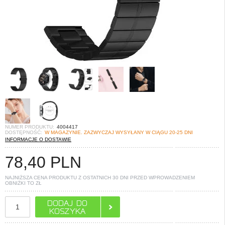
NUMER PRODUKTU:
4004417
DOSTĘPNOŚĆ:
W MAGAZYNIE. ZAZWYCZAJ WYSYŁANY W CIĄGU 20-25 DNI
INFORMACJE O DOSTAWIE
78,40
PLN
NAJNIŻSZA CENA PRODUKTU Z OSTATNICH 30 DNI PRZED WPROWADZENIEM
OBNIŻKI TO
ZŁ