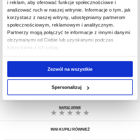
i reklam, aby oferować funkcje społecznościowe i
EAN: 5714122440747
analizować ruch w naszej witrynie. Informacje o tym, jak
Powiązane kategorie:
Bluetooth
,
Smartwatch
,
Paski do smartwatch
korzystasz z naszej witryny, udostępniamy partnerom
społecznościowym, reklamowym i analitycznym.
Partnerzy mogą połączyć te informacje z innymi danymi
otrzymanymi od Ciebie lub uzyskanymi podczas
SZYBKA DOSTAWA
korzystania z ich usług.
CLUB TRENDY
7% ZNIŻKI
OBSŁUGA TELEFONICZNA
Zezwól na wszystkie
PON.-PT. 12.00-15.00
30-DNIOWA POLITYKA ZWROTU
Spersonalizuj
PONAD 8 000 000 ZADOWOLONYCH
KLIENTÓW
NAPISZ OPINIĘ
INNI KUPILI RÓWNIEŻ