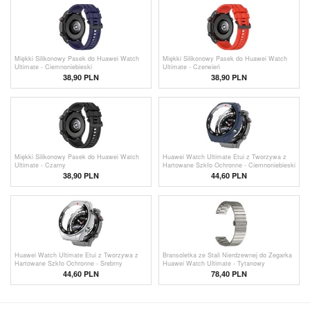
Miękki Silikonowy Pasek do Huawei Watch
Miękki Silikonowy Pasek do Huawei Watch
Ultimate - Ciemnoniebieski
Ultimate - Czerwień
38,90 PLN
38,90 PLN
Miękki Silikonowy Pasek do Huawei Watch
Huawei Watch Ultimate Etui z Tworzywa z
Ultimate - Czarny
Hartowane Szkło Ochronne - Ciemnoniebieski
38,90 PLN
44,60 PLN
Huawei Watch Ultimate Etui z Tworzywa z
Bransoletka ze Stali Nierdzewnej do Zegarka
Hartowane Szkło Ochronne - Srebrny
Huawei Watch Ultimate - Tytanowy
44,60 PLN
78,40 PLN