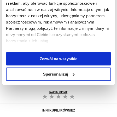
EAN: 5705730630057
i reklam, aby oferować funkcje społecznościowe i
Powiązane kategorie:
Akcesoria komputerowe i do laptopa
,
Akcesoria
analizować ruch w naszej witrynie. Informacje o tym, jak
komputerowe
korzystasz z naszej witryny, udostępniamy partnerom
społecznościowym, reklamowym i analitycznym.
Partnerzy mogą połączyć te informacje z innymi danymi
otrzymanymi od Ciebie lub uzyskanymi podczas
korzystania z ich usług.
SZYBKA DOSTAWA
CLUB TRENDY
7% ZNIŻKI
OBSŁUGA TELEFONICZNA
Zezwól na wszystkie
PON.-PT. 12.00-15.00
30-DNIOWA POLITYKA ZWROTU
Spersonalizuj
PONAD 8 000 000 ZADOWOLONYCH
KLIENTÓW
NAPISZ OPINIĘ
INNI KUPILI RÓWNIEŻ