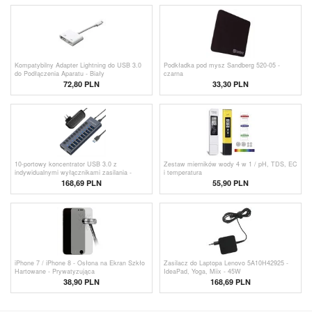
Kompatybilny Adapter Lightning do USB 3.0
Podkładka pod mysz Sandberg 520-05 -
do Podłączenia Aparatu - Biały
czarna
72,80 PLN
33,30 PLN
10-portowy koncentrator USB 3.0 z
Zestaw mierników wody 4 w 1 / pH, TDS, EC
indywidualnymi wyłącznikami zasilania -
i temperatura
szary
168,69 PLN
55,90
PLN
iPhone 7 / iPhone 8 - Osłona na Ekran Szkło
Zasilacz do Laptopa Lenovo 5A10H42925 -
Hartowane - Prywatyzująca
IdeaPad, Yoga, Miix - 45W
38,90 PLN
168,69 PLN