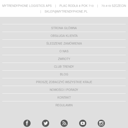
MYTRENDYPHONE LOGISTICS APS
|
PLAC RODŁA 8 POK 710
|
70-419 SZCZECIN
|
SKLEP@MYTRENDYPHONE.PL
STRONA GŁÓWNA
OBSŁUGA KLIENTA
ŚLEDZENIE ZAMÓWIENIA
O NAS
ZWROTY
CLUB TRENDY
BLOG
PROSZĘ ZOBACZYĆ WSZYSTKIE KRAJE
NOWOŚCI I PORADY
KONTAKT
REGULAMIN