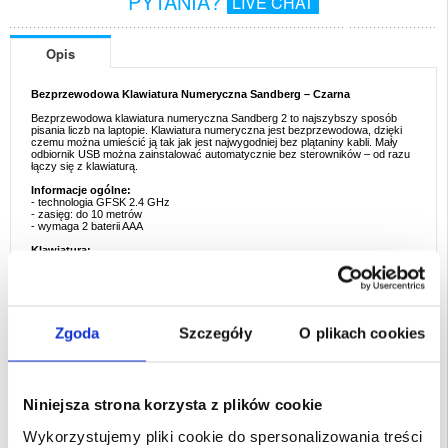
PYTANIA?
LIVE CHAT
Opis
Bezprzewodowa Klawiatura Numeryczna Sandberg – Czarna
Bezprzewodowa klawiatura numeryczna Sandberg 2 to najszybszy sposób
pisania liczb na laptopie. Klawiatura numeryczna jest bezprzewodowa, dzięki
czemu można umieścić ją tak jak jest najwygodniej bez plątaniny kabli. Mały
odbiornik USB można zainstalować automatycznie bez sterowników – od razu
łączy się z klawiaturą.
Informacje ogólne:
- technologia GFSK 2.4 GHz
- zasięg: do 10 metrów
- wymaga 2 baterii AAA
Klawiatura:
- pobór mocy: maksymalnie 22 mA
- przyciski: membranowe
- typ nasadki klawiszy: niski profil
- żywotność klawiszy: 3 mln cykli
Odbiornik:
Zgoda
Szczegóły
O plikach cookies
- USB
W zestawie:
- 1 x bezprzewodowa klawiatura numeryczna Sandberg
- 1 x odbiornik USB
Niniejsza strona korzysta z plików cookie
Opakowanie:
Euroblister
Wykorzystujemy pliki cookie do spersonalizowania treści