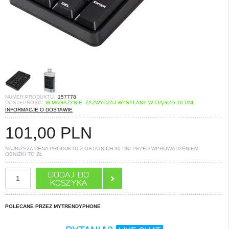
NUMER PRODUKTU:
157778
DOSTĘPNOŚĆ:
W MAGAZYNIE. ZAZWYCZAJ WYSYŁANY W CIĄGU 5-10 DNI
INFORMACJE O DOSTAWIE
101,00
PLN
NAJNIŻSZA CENA PRODUKTU Z OSTATNICH 30 DNI PRZED WPROWADZENIEM
OBNIŻKI TO
ZŁ
POLECANE PRZEZ MYTRENDYPHONE