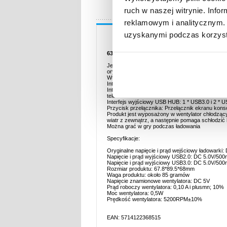
ruch w naszej witrynie. Inf
reklamowym i analitycznym. 
Opis
uzyskanymi podczas korzysta
6317 Dla Nintendo Switch 1x USB 3.0 + 2x U
Jest to przenośna stacja dokująca do konwersji
oryginalnej stacji dokującej.
Wtyczka TYPE-C: podłączana do konsoli Nintendo
Interfejs wejściowy TYPE-C: służy do ładowania 
Interfejs wyjściowy danych HD AV: Obsługuje pod
telewizora
Interfejs wyjściowy USB HUB: 1 * USB3.0 i 2 * U
Przycisk przełącznika: Przełącznik ekranu konsol
Produkt jest wyposażony w wentylator chłodzący,
wiatr z zewnątrz, a następnie pomaga schłodzić
Można grać w gry podczas ładowania
Specyfikacje:
Oryginalne napięcie i prąd wejściowy ładowarki:
Napięcie i prąd wyjściowy USB2.0: DC 5.0V/50
Napięcie i prąd wyjściowy USB3.0: DC 5.0V/50
Rozmiar produktu: 67.8*89.5*68mm
Waga produktu: około 85 gramów
Napięcie znamionowe wentylatora: DC 5V
Prąd roboczy wentylatora: 0,10 A i plusmn; 10%
Moc wentylatora: 0,5W
Prędkość wentylatora: 5200RPM±10%
EAN: 5714122368515