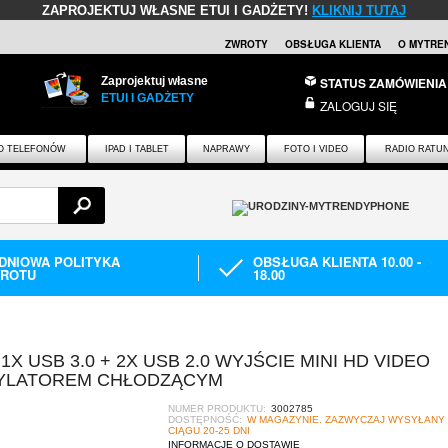
ZAPROJEKTUJ WŁASNE ETUI I GADŻETY!
KLIKNIJ TUTAJ
ZWROTY
OBSŁUGA KLIENTA
O MYTRE
Zaprojektuj własne
STATUS ZAMÓWIENIA
ETUI I GADŻETY
ZALOGUJ SIĘ
O TELEFONÓW
IPAD I TABLET
NAPRAWY
FOTO I VIDEO
RADIO RATU
-DNIOWA POLITYKA
OBSŁUGA KLIENTA 10.00 -
ROTU
18.00
X USB 3.0 + 2X USB 2.0 WYJŚCIE MINI HD VIDEO
TYLATOREM CHŁODZĄCYM
NUMER PRODUKTU:
3002785
DOSTĘPNOŚĆ:
W MAGAZYNIE. ZAZWYCZAJ WYSYŁANY
CIĄGU 20-25 DNI
INFORMACJE O DOSTAWIE