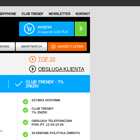
NDYPHONE
CLUB TRENDY
NEWSLETTER
KONTAKT
KOSZYK
0
Łącznie
0,00
PLN
NKOWE
SMARTWATCH
GADŻETY LETNIE
TOP 20
OBSŁUGA KLIENTA
CLUB TRENDY - 7%
ZNIŻKI
SZYBKA DOSTAWA
CLUB TRENDY
7% ZNIŻKI
OBSŁUGA TELEFONICZNA
PON.-PT. 12.00-15.00
 W
30-DNIOWA POLITYKA ZWROTU