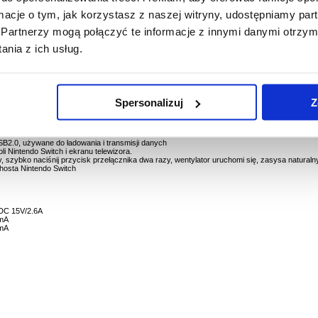
PYTANIA?
LIVE CHAT
ormacje o tym, jak korzystasz z naszej witryny, udostępniamy p
Partnerzy mogą połączyć te informacje z innymi danymi otrzym
nia z ich usług.
SB 2.0 Wyjście Mini HD Video Conversion Dock z wentylatorem chłodzącym
 wideo mini HD dla konsoli Nintendo Switch, która może być używana jako zamiennik
Spersonalizuj
Z
 Switch w celu ładowania i transmisji danych.
stacji dokującej poprzez podłączenie oryginalnego zasilacza.
łączenie kabla wysokiej rozdzielczości do bazy w celu konwersji obrazu i dźwięku do
SB2.0, używane do ładowania i transmisji danych
i Nintendo Switch i ekranu telewizora.
 szybko naciśnij przycisk przełącznika dwa razy, wentylator uruchomi się, zasysa naturaln
 hosta Nintendo Switch
 DC 15V/2.6A
0mA
0mA