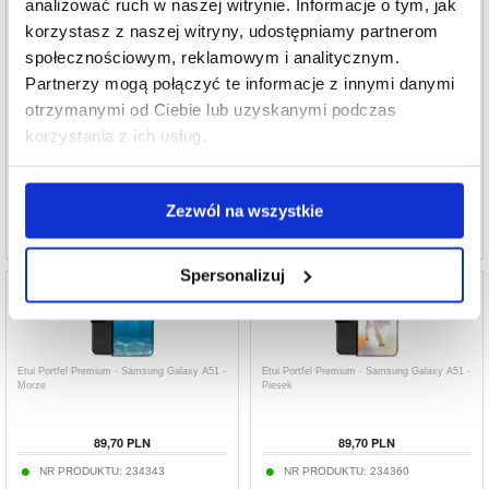
analizować ruch w naszej witrynie. Informacje o tym, jak
korzystasz z naszej witryny, udostępniamy partnerom
społecznościowym, reklamowym i analitycznym.
Partnerzy mogą połączyć te informacje z innymi danymi
Etui Portfel Premium - Samsung Galaxy A51 -
Etui Portfel Premium - Samsung Galaxy A51 -
Latająca Świnia
Marmur
otrzymanymi od Ciebie lub uzyskanymi podczas
korzystania z ich usług.
78,40
PLN
89,70
PLN
NR PRODUKTU:
244901
NR PRODUKTU:
234340
Zezwól na wszystkie
Spersonalizuj
Etui Portfel Premium - Samsung Galaxy A51 -
Etui Portfel Premium - Samsung Galaxy A51 -
Morze
Piesek
89,70
PLN
89,70
PLN
NR PRODUKTU:
234343
NR PRODUKTU:
234360