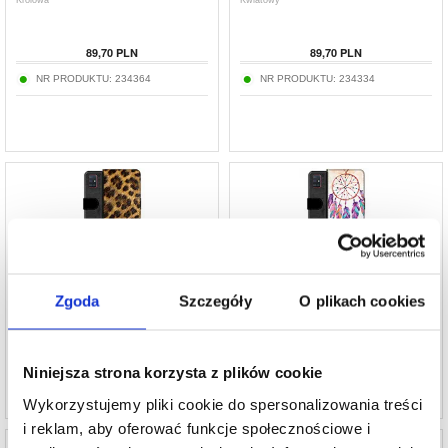
Królowa
Kwiatowy
89,70
PLN
89,70
PLN
NR PRODUKTU:
234364
NR PRODUKTU:
234334
Etui Portfel Premium - Samsung Galaxy A51 -
Etui Portfel Premium - Samsung Galaxy A51 -
Lampart
Łapacz Snów
Zgoda
Szczegóły
O plikach cookies
89,70
PLN
89,70
PLN
NR PRODUKTU:
234337
NR PRODUKTU:
234350
Niniejsza strona korzysta z plików cookie
Wykorzystujemy pliki cookie do spersonalizowania treści
i reklam, aby oferować funkcje społecznościowe i