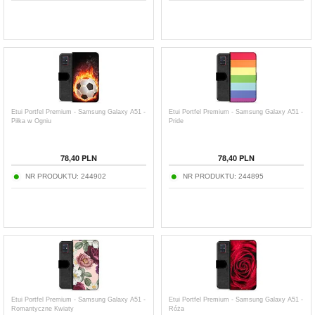
Etui Portfel Premium - Samsung Galaxy A51 -
Etui Portfel Premium - Samsung Galaxy A51 -
Piłka w Ogniu
Pride
78,40
PLN
78,40
PLN
NR PRODUKTU:
244902
NR PRODUKTU:
244895
Etui Portfel Premium - Samsung Galaxy A51 -
Etui Portfel Premium - Samsung Galaxy A51 -
Romantyczne Kwiaty
Róża