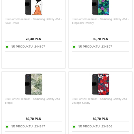
Etui Portfel Premium - Samsung Galaxy A51 -
Etui Portfel Premium - Samsung Galaxy A51 -
Slow Down
Tropikalne Kwiaty
78,40
PLN
89,70
PLN
NR PRODUKTU:
244897
NR PRODUKTU:
234357
Etui Portfel Premium - Samsung Galaxy A51 -
Etui Portfel Premium - Samsung Galaxy A51 -
Tropiki
Vintage Kwiaty
89,70
PLN
89,70
PLN
NR PRODUKTU:
234347
NR PRODUKTU:
234366