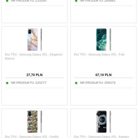
NR PRODUKTU:
225265
NR PRODUKTU:
244882
Etui TPU - Samsung Galaxy A51 - Elegancki
Etui TPU - Samsung Galaxy A51 - Fale
Marmur
27,70
PLN
67,19
PLN
NR PRODUKTU:
225277
NR PRODUKTU:
258379
Etui TPU - Samsung Galaxy A51 - Graffiti
Etui TPU - Samsung Galaxy A51 - Kamera