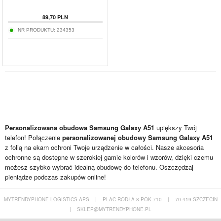
89,70
PLN
NR PRODUKTU:
234353
Personalizowana obudowa Samsung Galaxy A51
upiększy Twój
telefon! Połączenie
personalizowanej obudowy Samsung Galaxy A51
z folią na ekarn ochroni Twoje urządzenie w całości. Nasze akcesoria
ochronne są dostępne w szerokiej gamie kolorów i wzorów, dzięki czemu
możesz szybko wybrać idealną obudowę do telefonu. Oszczędzaj
pieniądze podczas zakupów online!
MYTRENDYPHONE LOGISTICS APS
|
PLAC RODŁA 8 POK 710
|
70-419 SZCZECIN
|
SKLEP@MYTRENDYPHONE.PL