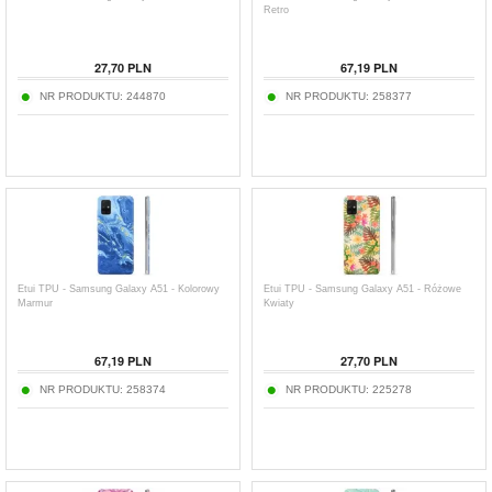
Retro
27,70
PLN
67,19
PLN
NR PRODUKTU:
244870
NR PRODUKTU:
258377
Etui TPU - Samsung Galaxy A51 - Kolorowy
Etui TPU - Samsung Galaxy A51 - Różowe
Marmur
Kwiaty
67,19
PLN
27,70
PLN
NR PRODUKTU:
258374
NR PRODUKTU:
225278