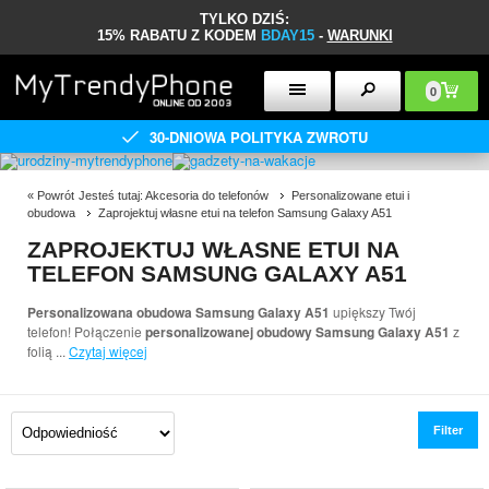
TYLKO DZIŚ:
15% RABATU Z KODEM
BDAY15
-
WARUNKI
0
30-DNIOWA POLITYKA ZWROTU
«
Powrót
Jesteś tutaj:
Akcesoria do telefonów
Personalizowane etui i
obudowa
Zaprojektuj własne etui na telefon Samsung Galaxy A51
ZAPROJEKTUJ WŁASNE ETUI NA
TELEFON SAMSUNG GALAXY A51
Personalizowana obudowa Samsung Galaxy A51
upiększy Twój
telefon! Połączenie
personalizowanej obudowy Samsung Galaxy A51
z
folią
...
Czytaj więcej
Filter