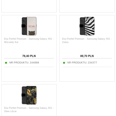
Etui Portfel Premium - Samsung Galaxy A51 -
Etui Portfel Premium - Samsung Galaxy A51 -
Wściekły Kot
Zebra
78,40
PLN
89,70
PLN
NR PRODUKTU:
244888
NR PRODUKTU:
234377
Etui Portfel Premium - Samsung Galaxy A51 -
Złote Liście