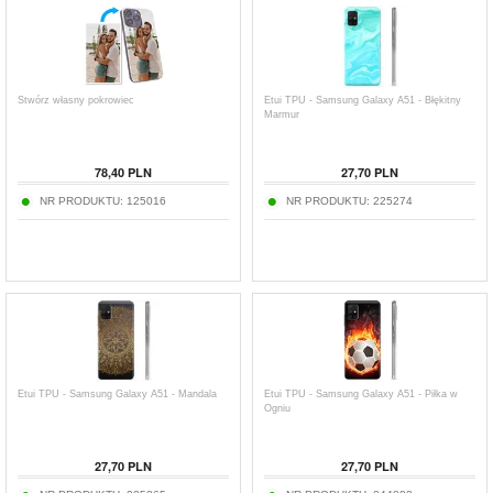
Stwórz własny pokrowiec
Etui TPU - Samsung Galaxy A51 - Błękitny
Marmur
78,40
PLN
27,70
PLN
NR PRODUKTU:
125016
NR PRODUKTU:
225274
Etui TPU - Samsung Galaxy A51 - Mandala
Etui TPU - Samsung Galaxy A51 - Piłka w
Ogniu
27,70
PLN
27,70
PLN