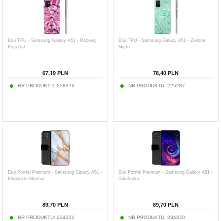
Etui TPU - Samsung Galaxy A51 - Różowy
Etui TPU - Samsung Galaxy A51 - Zielona
Kryształ
Mięta
67,19
PLN
78,40
PLN
NR PRODUKTU:
258376
NR PRODUKTU:
225287
Etui Portfel Premium - Samsung Galaxy A51 -
Etui Portfel Premium - Samsung Galaxy A51 -
Elegancki Marmur
Galaktyka
89,70
PLN
89,70
PLN
NR PRODUKTU:
234351
NR PRODUKTU:
234370