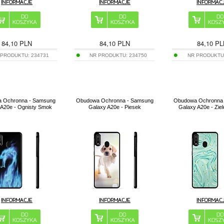
84,10
PLN
84,10
PLN
84,10
PL
 PRODUKTU:
234731
NR PRODUKTU:
234750
NR PRODUKTU
 Ochronna - Samsung
Obudowa Ochronna - Samsung
Obudowa Ochronna
 A20e - Ognisty Smok
Galaxy A20e - Piesek
Galaxy A20e - Ziel