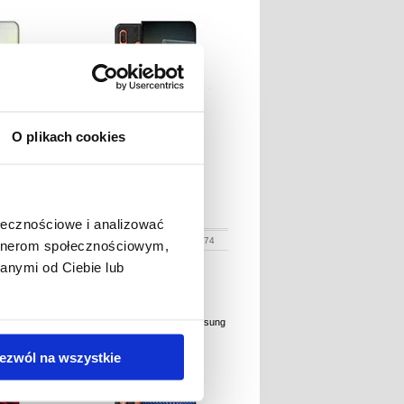
O plikach cookies
N
89,70
PLN
ołecznościowe i analizować
:
234790
NR PRODUKTU:
234774
artnerom społecznościowym,
anymi od Ciebie lub
m - Samsung
Etui Portfel Premium - Samsung
 Róża
Galaxy A20e - Skóra
ezwól na wszystkie