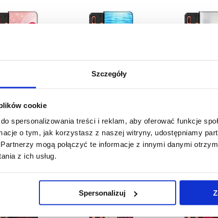
Szczegóły
 plików cookie
89,70
PLN
89,70
PLN
89,70
PL
do spersonalizowania treści i reklam, aby oferować funkcje sp
 PRODUKTU:
234784
NR PRODUKTU:
234773
NR PRODUKTU
ormacje o tym, jak korzystasz z naszej witryny, udostępniamy p
Partnerzy mogą połączyć te informacje z innymi danymi otrzym
nia z ich usług.
tfel Premium - Samsung
Etui Portfel Premium - Samsung
Etui Portfel Premiu
 A20e - Piłka w Ogniu
Galaxy A20e - Romantyczne
Galaxy A20e -
Kwiaty
Spersonalizuj
Z