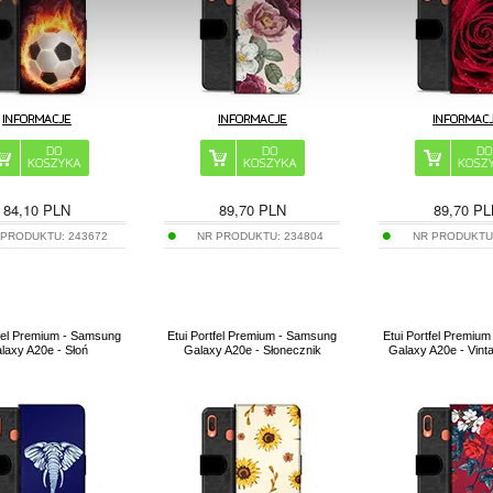
84,10
PLN
89,70
PLN
89,70
PL
 PRODUKTU:
243672
NR PRODUKTU:
234804
NR PRODUKTU
tfel Premium - Samsung
Etui Portfel Premium - Samsung
Etui Portfel Premiu
laxy A20e - Słoń
Galaxy A20e - Słonecznik
Galaxy A20e - Vint