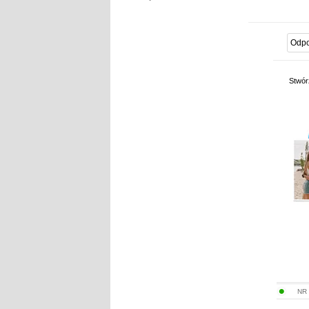
Stwór
NR