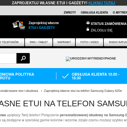
ZAPROJEKTUJ WŁASNE ETUI I GADŻETY!
KLIKNIJ TUTAJ
ZWROTY
OBSŁUGA KLIENTA
O MYTRE
Zaprojektuj własne
STATUS ZAMÓWIENIA
ETUI I GADŻETY
ZALOGUJ SIĘ
O TELEFONÓW
IPAD I TABLET
NAPRAWY
FOTO I VIDEO
RADIO RATU
-DNIOWA POLITYKA
OBSŁUGA KLIENTA 10.00 -
ROTU
18.00
onalizowane etui i obudowa
Zaprojektuj własne etui na telefon Samsung Galaxy A20e
ASNE ETUI NA TELEFON SAMSU
dowa
upiększy Twój telefon! Połączenie
personalizowanej obudowy na Samsung 
e są dostępne w szerokiej gamie kolorów i wzorów, dzięki czemu możesz szybko w