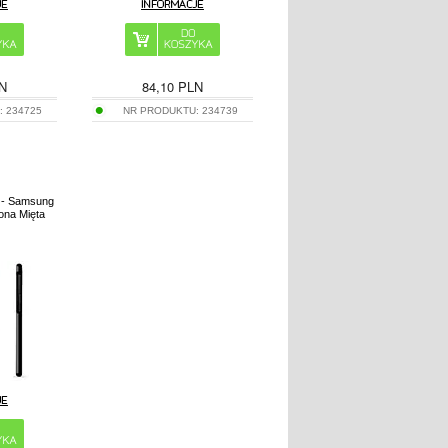
N
84,10
PLN
:
234725
NR PRODUKTU:
234739
 - Samsung
ona Mięta