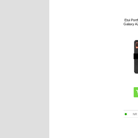
Etui Por
Galaxy A
NR