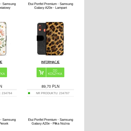
m - Samsung
Etui Portfel Premium - Samsung
wiatowy
Galaxy A20e - Lampart
N
89,70
PLN
:
234764
NR PRODUKTU:
234767
m - Samsung
Etui Portfel Premium - Samsung
Piesek
Galaxy A20e - Piłka Nożna