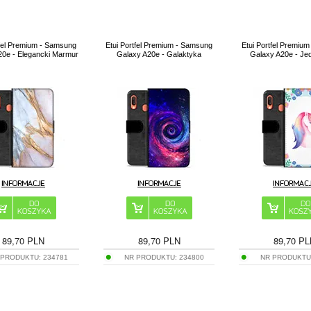
tfel Premium - Samsung
Etui Portfel Premium - Samsung
Etui Portfel Premiu
20e - Elegancki Marmur
Galaxy A20e - Galaktyka
Galaxy A20e - Je
89,70
PLN
89,70
PLN
89,70
PL
 PRODUKTU:
234781
NR PRODUKTU:
234800
NR PRODUKTU