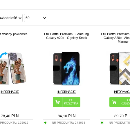
z własny pokrowiec
Etui Portfel Premium - Samsung
Etui Portfel Premiu
Galaxy A20e - Ognisty Smok
Galaxy A20e - Abs
Marmur
78,40
PLN
84,10
PLN
89,70
PL
 PRODUKTU:
125016
NR PRODUKTU:
243668
NR PRODUKTU