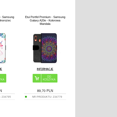
m - Samsung
Etui Portfel Premium - Samsung
dnorożec
Galaxy A20e - Kolorowa
Mandala
N
89,70
PLN
:
234795
NR PRODUKTU:
234779