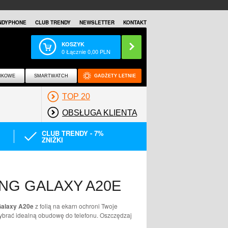
NDYPHONE
CLUB TRENDY
NEWSLETTER
KONTAKT
KOSZYK
0
Łącznie
0,00
PLN
NKOWE
SMARTWATCH
GADŻETY LETNIE
TOP 20
OBSŁUGA KLIENTA
CLUB TRENDY - 7%
ZNIŻKI
NG GALAXY A20E
Galaxy A20e
z folią na ekarn ochroni Twoje
ybrać idealną obudowę do telefonu. Oszczędzaj