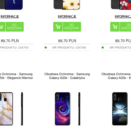
89,70
PLN
89,70
PLN
89,70
PL
 PRODUKTU:
234763
NR PRODUKTU:
234786
NR PRODUKTU
 Ochronna - Samsung
Obudowa Ochronna - Samsung
Obudowa Ochronna
20e - Elegancki Marmur
Galaxy A20e - Galaktyka
Galaxy A20e - 