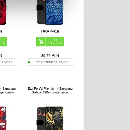
N
89,70
PLN
:
234772
NR PRODUKTU:
234801
m - Samsung
Etui Portfel Premium - Samsung
age Kwiaty
Galaxy A20e - Złote Liście