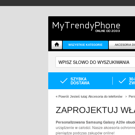
WSZYSTKIE KATEGORIE
AKCESORIA D
SZYBKA
30
DOSTAWA
ZW
«
Powrót
Jesteś tutaj:
Akcesoria do telefonów
Pers
ZAPROJEKTUJ WŁ
Personalizowana Samsung Galaxy A20e obu
urządzenie w całości. Nasze akcesoria ochronn
pieniądze podczas zakupów online!