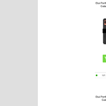
Etui Por
Gala
NR
Etui Por
Gal