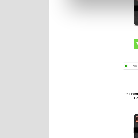
NR
Etui Por
Ga