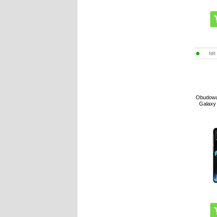
NR
Obudowa
Galaxy