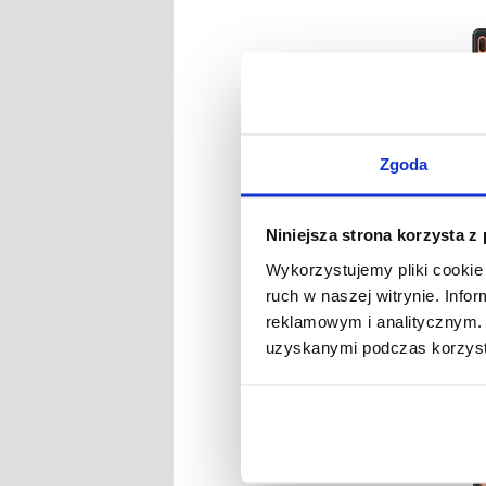
Zgoda
Niniejsza strona korzysta z
Wykorzystujemy pliki cookie 
NR
ruch w naszej witrynie. Inf
reklamowym i analitycznym. 
uzyskanymi podczas korzysta
Etui Por
Galaxy