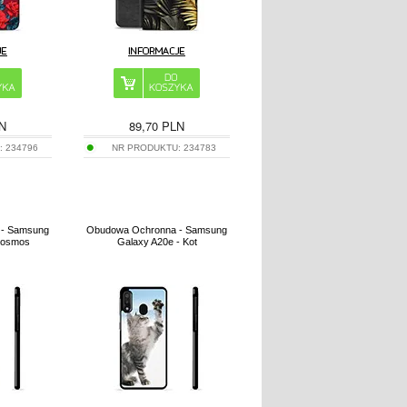
N
89,70
PLN
:
234796
NR PRODUKTU:
234783
 - Samsung
Obudowa Ochronna - Samsung
Kosmos
Galaxy A20e - Kot