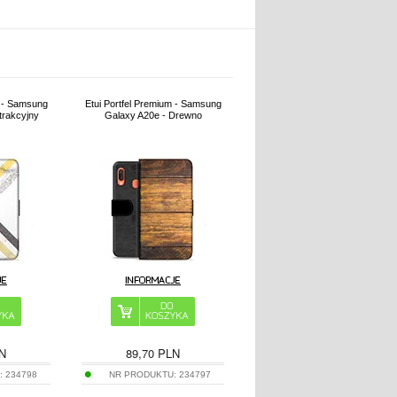
m - Samsung
Etui Portfel Premium - Samsung
trakcyjny
Galaxy A20e - Drewno
N
89,70
PLN
:
234798
NR PRODUKTU:
234797