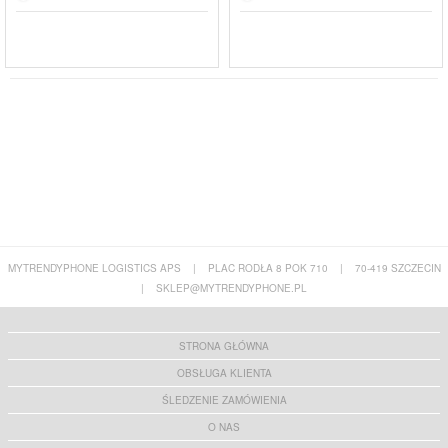
MYTRENDYPHONE LOGISTICS APS
|
PLAC RODŁA 8 POK 710
|
70-419 SZCZECIN
|
SKLEP@MYTRENDYPHONE.PL
STRONA GŁÓWNA
OBSŁUGA KLIENTA
ŚLEDZENIE ZAMÓWIENIA
O NAS