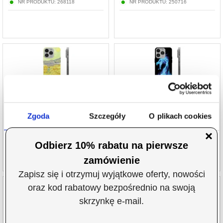
NR PRODUKTU:
268118
NR PRODUKTU:
250716
Etui TPU - iPhone 14 Pro - O Ceifeiro
Etui TPU - iPhone 14 Pro - Ognisty Smok
Zgoda
Szczegóły
O plikach cookies
67,19
PLN
72,80
PLN
NR PRODUKTU:
262017
NR PRODUKTU:
250600
Niniejsza strona korzysta z plików cookie
Wykorzystujemy pliki cookie do spersonalizowania treści
i reklam, aby oferować funkcje społecznościowe i
analizować ruch w naszej witrynie. Informacje o tym, jak
korzystasz z naszej witryny, udostępniamy partnerom
społecznościowym, reklamowym i analitycznym.
Etui TPU - iPhone 14 Pro - Płatki Śniegu
Etui TPU - iPhone 14 Pro - Romantyczne