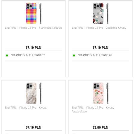
Etui TPU - iPhone 14 Pro - Flanelowa Koszula
Etui TPU - iPhone 14 Pro - Jesienne Kwiaty
67,19
PLN
67,19
PLN
NR PRODUKTU:
268102
NR PRODUKTU:
268096
Etui TPU - iPhone 14 Pro - Kwarc
Etui TPU - iPhone 14 Pro - Kwiaty
Akwarelowe
67,19
PLN
72,80
PLN