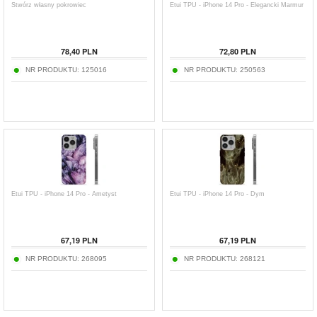
Stwórz własny pokrowiec
Etui TPU - iPhone 14 Pro - Elegancki Marmur
78,40
PLN
72,80
PLN
NR PRODUKTU:
125016
NR PRODUKTU:
250563
Etui TPU - iPhone 14 Pro - Ametyst
Etui TPU - iPhone 14 Pro - Dym
67,19
PLN
67,19
PLN
NR PRODUKTU:
268095
NR PRODUKTU:
268121