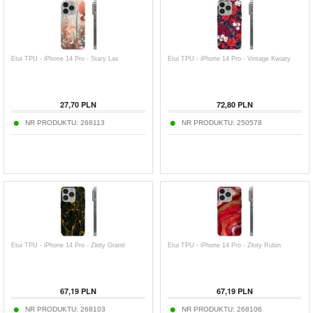
Etui TPU - iPhone 14 Pro - Stary Las
Etui TPU - iPhone 14 Pro - Vintage Kwiaty
27,70
PLN
72,80
PLN
NR PRODUKTU:
268113
NR PRODUKTU:
250578
Etui TPU - iPhone 14 Pro - Złoty Granit
Etui TPU - iPhone 14 Pro - Złoty Rubin
67,19
PLN
67,19
PLN
NR PRODUKTU:
268103
NR PRODUKTU:
268106