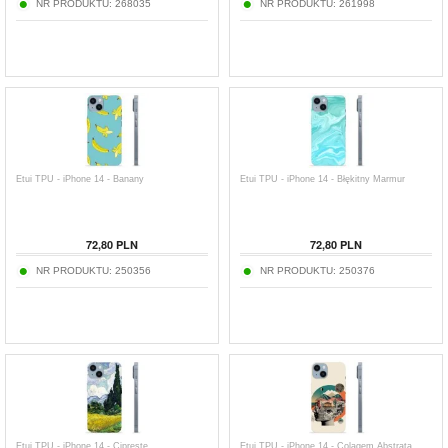
NR PRODUKTU:
268035
NR PRODUKTU:
261998
Etui TPU - iPhone 14 - Banany
Etui TPU - iPhone 14 - Błękitny Marmur
72,80
PLN
72,80
PLN
NR PRODUKTU:
250356
NR PRODUKTU:
250376
Etui TPU - iPhone 14 - Cipreste
Etui TPU - iPhone 14 - Colagem Abstrata