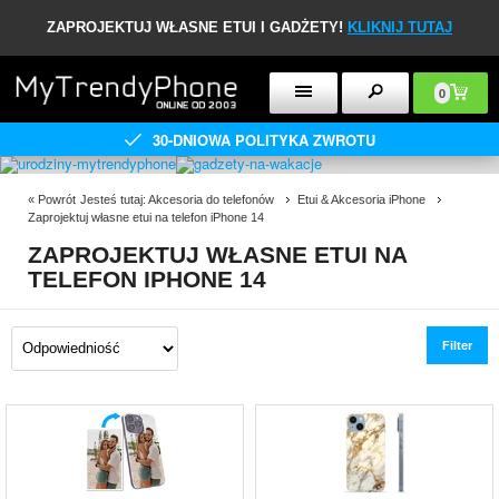
ZAPROJEKTUJ WŁASNE ETUI I GADŻETY!
KLIKNIJ TUTAJ
0
30-DNIOWA POLITYKA ZWROTU
«
Powrót
Jesteś tutaj:
Akcesoria do telefonów
Etui & Akcesoria iPhone
Zaprojektuj własne etui na telefon iPhone 14
ZAPROJEKTUJ WŁASNE ETUI NA
TELEFON IPHONE 14
Filter