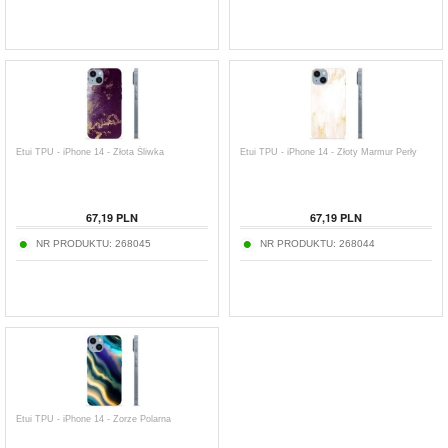
Etui TPU - iPhone 14 - Złota Śliwka
Etui TPU - iPhone 14 - Złoty Marmur Perły
67,19
PLN
67,19
PLN
NR PRODUKTU:
268045
NR PRODUKTU:
268044
Etui TPU - iPhone 14 - Zorze Polarna