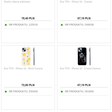
Stwórz własny pokrowiec
Etui TPU - iPhone 14 - Carrara
78,40
PLN
67,19
PLN
NR PRODUKTU:
125016
NR PRODUKTU:
268039
Etui TPU - iPhone 14 - Wzór Cytryny
Etui TPU - iPhone 14 - Czarna Pantera
72,80
PLN
67,19
PLN
NR PRODUKTU:
250400
NR PRODUKTU:
261800