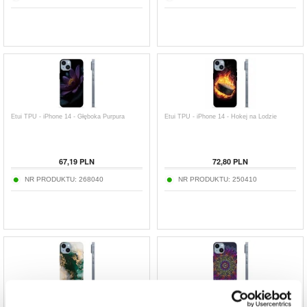
Etui TPU - iPhone 14 - Głęboka Purpura
Etui TPU - iPhone 14 - Hokej na Lodzie
67,19
PLN
72,80
PLN
NR PRODUKTU:
268040
NR PRODUKTU:
250410
Etui TPU - iPhone 14 - Jadeitowy Marmur
Etui TPU - iPhone 14 - Kolorowa Mandala