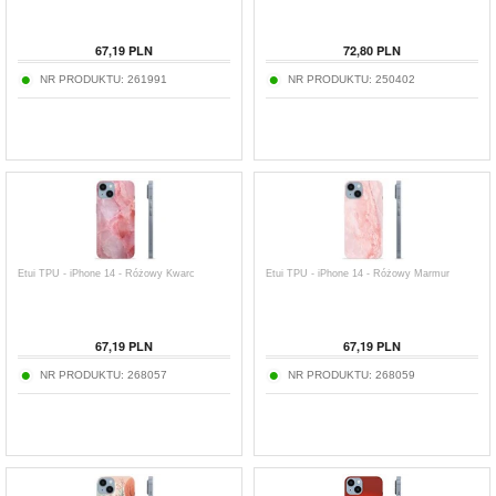
67,19
PLN
72,80
PLN
NR PRODUKTU:
261991
NR PRODUKTU:
250402
Etui TPU - iPhone 14 - Różowy Kwarc
Etui TPU - iPhone 14 - Różowy Marmur
67,19
PLN
67,19
PLN
NR PRODUKTU:
268057
NR PRODUKTU:
268059