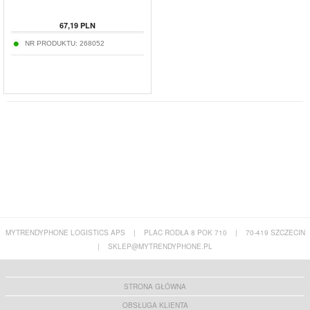
67,19
PLN
NR PRODUKTU:
268052
MYTRENDYPHONE LOGISTICS APS
|
PLAC RODŁA 8 POK 710
|
70-419 SZCZECIN
|
SKLEP@MYTRENDYPHONE.PL
STRONA GŁÓWNA
OBSŁUGA KLIENTA