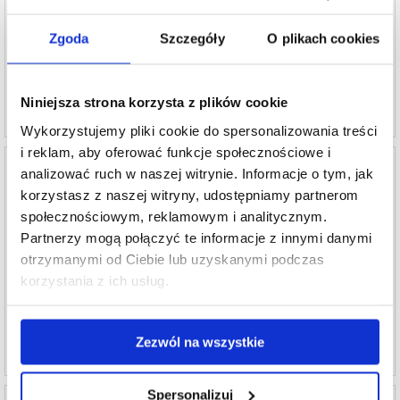
Zgoda
Szczegóły
O plikach cookies
67,19
PLN
72,80
PLN
NR PRODUKTU:
268049
NR PRODUKTU:
250377
Niniejsza strona korzysta z plików cookie
Wykorzystujemy pliki cookie do spersonalizowania treści
i reklam, aby oferować funkcje społecznościowe i
analizować ruch w naszej witrynie. Informacje o tym, jak
korzystasz z naszej witryny, udostępniamy partnerom
społecznościowym, reklamowym i analitycznym.
Etui TPU - iPhone 14 - Kwiatowy
Etui TPU - iPhone 14 - Kwiaty Akwarelowe
Partnerzy mogą połączyć te informacje z innymi danymi
otrzymanymi od Ciebie lub uzyskanymi podczas
korzystania z ich usług.
72,80
PLN
72,80
PLN
NR PRODUKTU:
250362
NR PRODUKTU:
250736
Zezwól na wszystkie
Spersonalizuj