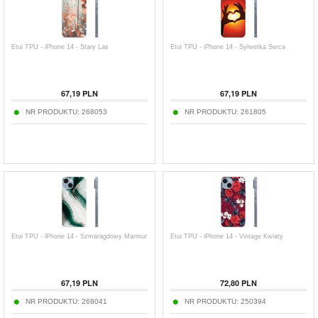
Etui TPU - iPhone 14 - Stary Las
Etui TPU - iPhone 14 - Sylwetka Serca
67,19
PLN
67,19
PLN
NR PRODUKTU:
268053
NR PRODUKTU:
261805
Etui TPU - iPhone 14 - Szmaragdowy Marmur
Etui TPU - iPhone 14 - Vintage Kwiaty
67,19
PLN
72,80
PLN
NR PRODUKTU:
268041
NR PRODUKTU:
250394