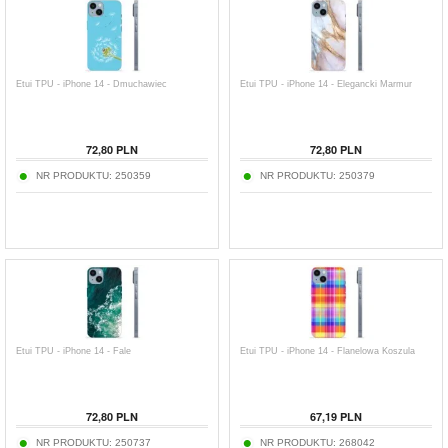
Etui TPU - iPhone 14 - Dmuchawiec
Etui TPU - iPhone 14 - Elegancki Marmur
72,80
PLN
72,80
PLN
NR PRODUKTU:
250359
NR PRODUKTU:
250379
Etui TPU - iPhone 14 - Fale
Etui TPU - iPhone 14 - Flanelowa Koszula
72,80
PLN
67,19
PLN
NR PRODUKTU:
250737
NR PRODUKTU:
268042