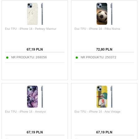
Etui TPU - iPhone 14 - Perłowy Marmur
Etui TPU - iPhone 14 - Piłka Nożna
67,19
PLN
72,80
PLN
NR PRODUKTU:
268056
NR PRODUKTU:
250372
Etui TPU - iPhone 14 - Ametyst
Etui TPU - iPhone 14 - Arte Vintage
67,19
PLN
67,19
PLN