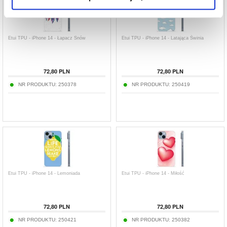
Etui TPU - iPhone 14 - Łapacz Snów
Etui TPU - iPhone 14 - Latająca Świnia
72,80
PLN
72,80
PLN
NR PRODUKTU:
250378
NR PRODUKTU:
250419
Etui TPU - iPhone 14 - Lemoniada
Etui TPU - iPhone 14 - Miłość
72,80
PLN
72,80
PLN
NR PRODUKTU:
250421
NR PRODUKTU:
250382