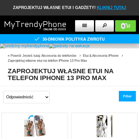
ZAPROJEKTUJ WŁASNE ETUI I GADŻETY!
KLIKNIJ TUTAJ
0
30-DNIOWA POLITYKA ZWROTU
«
Powrót
Jesteś tutaj:
Akcesoria do telefonów
Etui & Akcesoria iPhone
Zaprojektuj własne etui na telefon iPhone 13 Pro Max
ZAPROJEKTUJ WŁASNE ETUI NA
TELEFON IPHONE 13 PRO MAX
Filter