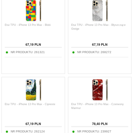
Etui TPU - iPhone 13 Pro Max - Bloki
Etui TPU - iPhone 13 Pro Max - Błyszczące
Greige
67,19
PLN
67,19
PLN
NR PRODUKTU:
261321
NR PRODUKTU:
268272
Etui TPU - iPhone 13 Pro Max - Cipreste
Etui TPU - iPhone 13 Pro Max - Czerwony
Marmur
67,19
PLN
78,40
PLN
NR PRODUKTU:
262124
NR PRODUKTU:
239927