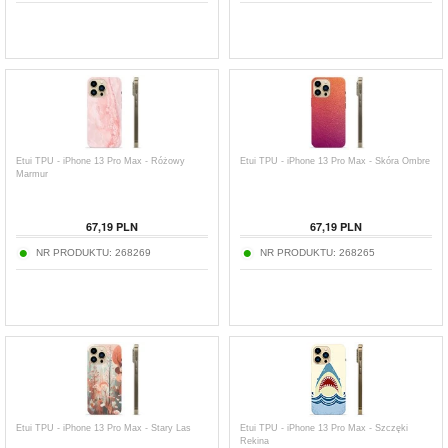
Etui TPU - iPhone 13 Pro Max - Różowy
Etui TPU - iPhone 13 Pro Max - Skóra Ombre
Marmur
67,19
PLN
67,19
PLN
NR PRODUKTU:
268269
NR PRODUKTU:
268265
Etui TPU - iPhone 13 Pro Max - Stary Las
Etui TPU - iPhone 13 Pro Max - Szczęki
Rekina