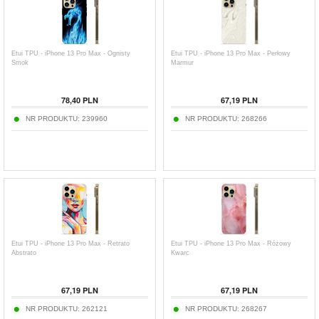
Etui TPU - iPhone 13 Pro Max - Ognisty
Etui TPU - iPhone 13 Pro Max - Perłowy
Smok
Marmur
78,40
PLN
67,19
PLN
NR PRODUKTU:
239960
NR PRODUKTU:
268266
Etui TPU - iPhone 13 Pro Max - Retrato
Etui TPU - iPhone 13 Pro Max - Różowy
Abstrato
Kwarc
67,19
PLN
67,19
PLN
NR PRODUKTU:
262121
NR PRODUKTU:
268267