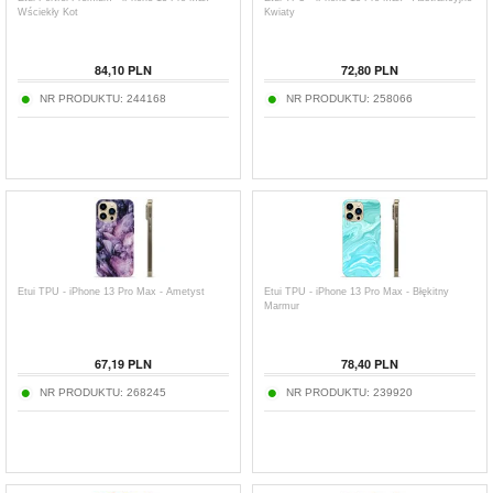
Wściekły Kot
Kwiaty
84,10
PLN
72,80
PLN
NR PRODUKTU:
244168
NR PRODUKTU:
258066
Etui TPU - iPhone 13 Pro Max - Ametyst
Etui TPU - iPhone 13 Pro Max - Błękitny
Marmur
67,19
PLN
78,40
PLN
NR PRODUKTU:
268245
NR PRODUKTU:
239920