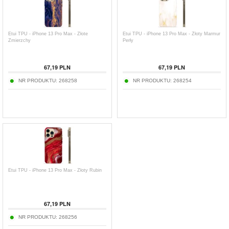
Etui TPU - iPhone 13 Pro Max - Złote
Etui TPU - iPhone 13 Pro Max - Złoty Marmur
Zmierzchy
Perły
67,19
PLN
67,19
PLN
NR PRODUKTU:
268258
NR PRODUKTU:
268254
Etui TPU - iPhone 13 Pro Max - Złoty Rubin
67,19
PLN
NR PRODUKTU:
268256