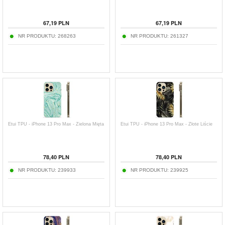
67,19
PLN
67,19
PLN
NR PRODUKTU:
268263
NR PRODUKTU:
261327
Etui TPU - iPhone 13 Pro Max - Zielona Mięta
Etui TPU - iPhone 13 Pro Max - Złote Liście
78,40
PLN
78,40
PLN
NR PRODUKTU:
239933
NR PRODUKTU:
239925