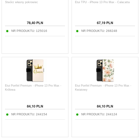
Stwórz własny pokrowiec
Etui TPU - iPhone 13 Pro Max - Calacatta
78,40
PLN
67,19
PLN
NR PRODUKTU:
125016
NR PRODUKTU:
268248
Etui Portfel Premium - iPhone 13 Pro Max -
Etui Portfel Premium - iPhone 13 Pro Max -
Królowa
Kwiatowy
84,10
PLN
84,10
PLN
NR PRODUKTU:
244154
NR PRODUKTU:
244124