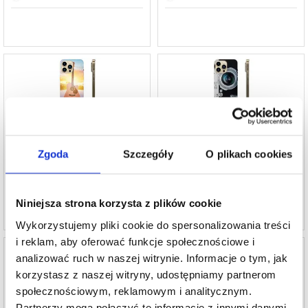
Etui TPU - iPhone 13 Pro Max - Gitara
Etui TPU - iPhone 13 Pro Max - Kamera
Retro
Zgoda
Szczegóły
O plikach cookies
78,40
PLN
72,80
PLN
NR PRODUKTU:
239907
NR PRODUKTU:
258073
Niniejsza strona korzysta z plików cookie
Wykorzystujemy pliki cookie do spersonalizowania treści
i reklam, aby oferować funkcje społecznościowe i
analizować ruch w naszej witrynie. Informacje o tym, jak
korzystasz z naszej witryny, udostępniamy partnerom
społecznościowym, reklamowym i analitycznym.
Etui TPU - iPhone 13 Pro Max - Królowa
Etui TPU - iPhone 13 Pro Max - Kwarc
Partnerzy mogą połączyć te informacje z innymi danymi