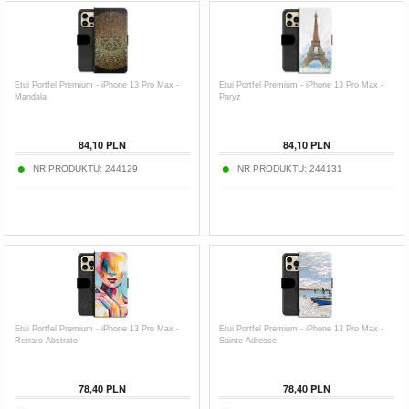
Etui Portfel Premium - iPhone 13 Pro Max -
Etui Portfel Premium - iPhone 13 Pro Max -
Mandala
Paryż
84,10
PLN
84,10
PLN
NR PRODUKTU:
244129
NR PRODUKTU:
244131
Etui Portfel Premium - iPhone 13 Pro Max -
Etui Portfel Premium - iPhone 13 Pro Max -
Retrato Abstrato
Sainte-Adresse
78,40
PLN
78,40
PLN