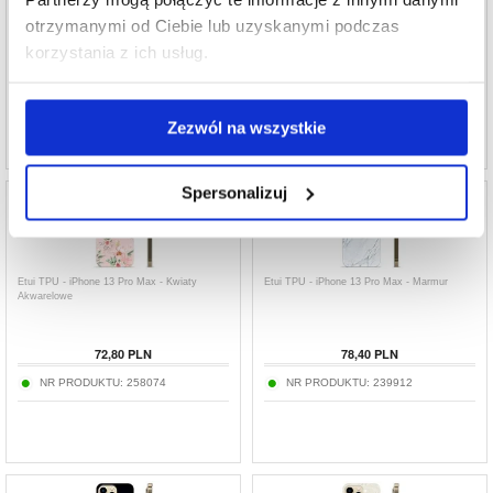
otrzymanymi od Ciebie lub uzyskanymi podczas
korzystania z ich usług.
78,40
PLN
67,19
PLN
NR PRODUKTU:
239936
NR PRODUKTU:
268268
Zezwól na wszystkie
Spersonalizuj
Etui TPU - iPhone 13 Pro Max - Kwiaty
Etui TPU - iPhone 13 Pro Max - Marmur
Akwarelowe
72,80
PLN
78,40
PLN
NR PRODUKTU:
258074
NR PRODUKTU:
239912