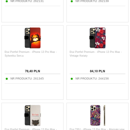
NR PRODUKTU:
262131
NR PRODUKTU:
262139
Etui Portfel Premium - iPhone 13 Pro Max -
Etui Portfel Premium - iPhone 13 Pro Max -
Sylwetka Serca
Vintage Kwiaty
78,40
PLN
84,10
PLN
NR PRODUKTU:
261345
NR PRODUKTU:
244156
Etui Portfel Premium - iPhone 13 Pro Max -
Etui TPU - iPhone 13 Pro Max - Abstrakcyjne