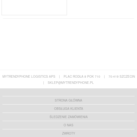
MYTRENDYPHONE LOGISTICS APS
|
PLAC RODŁA 8 POK 710
|
70-419 SZCZECIN
|
SKLEP@MYTRENDYPHONE.PL
STRONA GŁÓWNA
OBSŁUGA KLIENTA
ŚLEDZENIE ZAMÓWIENIA
O NAS
ZWROTY