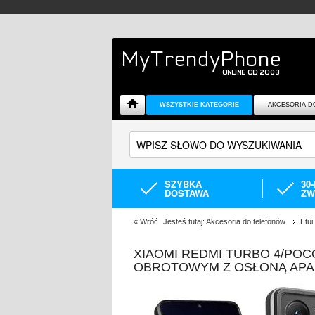
WSZYSTKIE KATEGORIE
AKCESORIA D
SZYBKA
30
DOSTAWA
ZW
«
Wróć
Jesteś tutaj:
Akcesoria do telefonów
Etui
XIAOMI REDMI TURBO 4/POC
OBROTOWYM Z OSŁONĄ AP