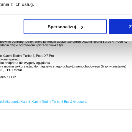
PYTANIA?
LIVE CHAT
nia z ich usług.
Spersonalizuj
Z
 Osłoną Aparatu do Xiaomi Redmi Turbo 4, Poco X7 Pro
ikowych, TPU i metalowych, etui do Xiaomi Redmi Turbo 4, Poco X7 Pro jest tak
pewnić ochronę. Dzięki wielu funkcjom doskonale chroni Xiaomi Redmi Turbo 4, Poco X7
dania dzięki obrotowemu pierścieniowi z tyłu.
do Xiaomi Redmi Turbo 4, Poco X7 Pro
hronę aparatu
jako podpórka dla wygody oglądania
órą można wykorzystać do magnetycznego uchwytu samochodowego (brak w zestawie)
ku, TPU i metalu
Poco X7 Pro
ui & Akcesoria Xiaomi
,
Xiaomi Redmi Turbo 4 Etui & Akcesoria