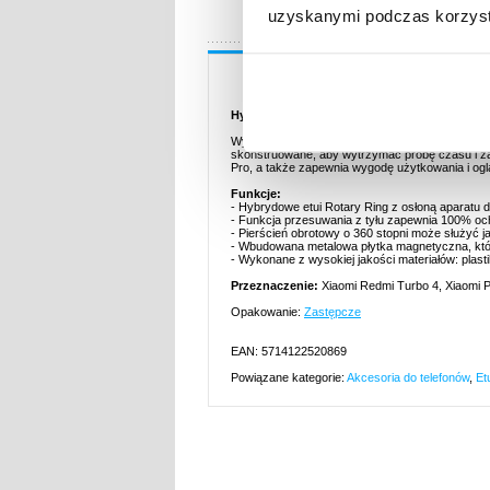
uzyskanymi podczas korzysta
Opis
Hybrydowe Etui z Pierścieniem Obrotowym z
Wykonane z najwyższej jakości materiałów plast
skonstruowane, aby wytrzymać próbę czasu i za
Pro, a także zapewnia wygodę użytkowania i oglą
Funkcje:
- Hybrydowe etui Rotary Ring z osłoną aparatu 
- Funkcja przesuwania z tyłu zapewnia 100% oc
- Pierścień obrotowy o 360 stopni może służyć 
- Wbudowana metalowa płytka magnetyczna, kt
- Wykonane z wysokiej jakości materiałów: plasti
Przeznaczenie:
Xiaomi Redmi Turbo 4, Xiaomi 
Opakowanie:
Zastępcze
EAN: 5714122520869
Powiązane kategorie:
Akcesoria do telefonów
,
Et