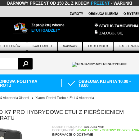
DARMOWY PREZENT
OD 150 ZŁ Z KODEM
PREZENT
-
WARUNKI
ZWROTY
OBSŁUGA KLIENTA
O MYTRE
Zaprojektuj własne
STATUS ZAMÓWIENIA
ETUI I GADŻETY
ZALOGUJ SIĘ
O TELEFONÓW
IPAD I TABLET
NAPRAWY
FOTO I VIDEO
RADIO RATU
-DNIOWA POLITYKA
OBSŁUGA KLIENTA 10.00 -
ROTU
18.00
 & Akcesoria Xiaomi
Xiaomi Redmi Turbo 4 Etui & Akcesoria
O X7 PRO HYBRYDOWE ETUI Z PIERŚCIENIEM
ARATU
NUMER PRODUKTU:
4010084-VAR
DOSTĘPNOŚĆ:
W MAGAZYNIE - GOTOWY DO WYSŁANI
INFORMACJE O DOSTAWIE