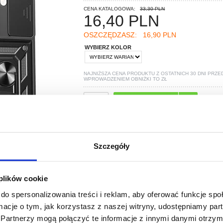
CENA KATALOGOWA:
33,30 PLN
16,40
PLN
OSZCZĘDZASZ:
16,90 PLN
WYBIERZ KOLOR
NAJNIŻSZA CENA PRODUKTU Z OSTATNICH 30 DNI PRZE
WPROWADZENIEM OBNIŻKI TO
ZŁ
TYLKO 3 ZOSTAŁO W MAGAZYNIE!
POLECANE PRZEZ MYTRENDYPHONE
Szczegóły
 plików cookie
do spersonalizowania treści i reklam, aby oferować funkcje sp
ormacje o tym, jak korzystasz z naszej witryny, udostępniamy p
Partnerzy mogą połączyć te informacje z innymi danymi otrzym