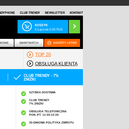
NDYPHONE
CLUB TRENDY
NEWSLETTER
KONTAKT
KOSZYK
0
Łącznie
0,00
PLN
NKOWE
SMARTWATCH
GADŻETY LETNIE
TOP 20
OBSŁUGA KLIENTA
CLUB TRENDY - 7%
ZNIŻKI
SZYBKA DOSTAWA
CLUB TRENDY
7% ZNIŻKI
OBSŁUGA TELEFONICZNA
PON.-PT. 12.00-15.00
A
30-DNIOWA POLITYKA ZWROTU