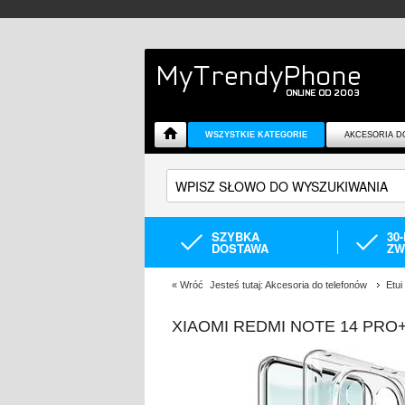
WSZYSTKIE KATEGORIE
AKCESORIA D
SZYBKA
30
DOSTAWA
ZW
«
Wróć
Jesteś tutaj:
Akcesoria do telefonów
Etui
XIAOMI REDMI NOTE 14 PRO+