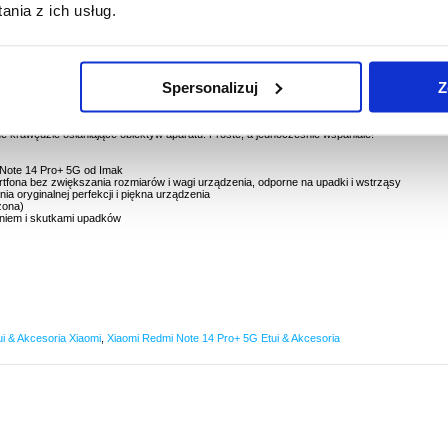
nia z ich usług.
Spersonalizuj
Z
mi Redmi Note 14 Pro+ 5G
dmi Note 14 Pro+ 5G zabezpieczysz swoje urządzenie, nie przesłaniając jego oryginalnego
 i miękkiego TPU. Chroni ono smartfon przed typowymi uszkodzeniami. Ponadto etui
 krawędzie osłaniające obiektyw aparatu. Proste, a jednocześnie wspaniałe!
i Note 14 Pro+ 5G od Imak
rtfona bez zwiększania rozmiarów i wagi urządzenia, odporne na upadki i wstrząsy
a oryginalnej perfekcji i piękna urządzenia
zona)
niem i skutkami upadków
ui & Akcesoria Xiaomi
,
Xiaomi Redmi Note 14 Pro+ 5G Etui & Akcesoria