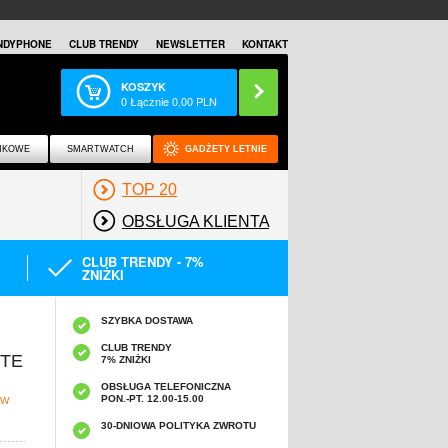
NDYPHONE
CLUB TRENDY
NEWSLETTER
KONTAKT
KOSZYK
0
Łącznie
0,00
PLN
NKOWE
SMARTWATCH
GADŻETY LETNIE
TOP 20
OBSŁUGA KLIENTA
CLUB TRENDY - 7%
ZNIŻKI
SZYBKA DOSTAWA
CLUB TRENDY
STE
7% ZNIŻKI
OBSŁUGA TELEFONICZNA
PON.-PT. 12.00-15.00
 W
30-DNIOWA POLITYKA ZWROTU