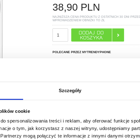
38,90
PLN
NAJNIŻSZA CENA PRODUKTU Z OSTATNICH 30 DNI PRZE
WPROWADZENIEM OBNIŻKI TO
ZŁ
POLECANE PRZEZ MYTRENDYPHONE
Szczegóły
 plików cookie
do spersonalizowania treści i reklam, aby oferować funkcje sp
ormacje o tym, jak korzystasz z naszej witryny, udostępniamy p
Partnerzy mogą połączyć te informacje z innymi danymi otrzym
PYTANIA?
LIVE CHAT