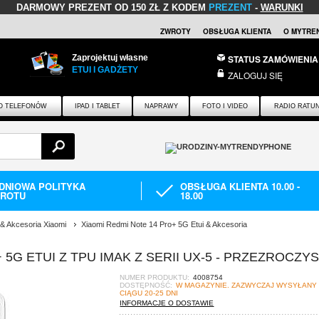
DARMOWY PREZENT
OD 150 ZŁ Z KODEM
PREZENT
-
WARUNKI
ZWROTY
OBSŁUGA KLIENTA
O MYTRE
Zaprojektuj własne
STATUS ZAMÓWIENIA
ETUI I GADŻETY
ZALOGUJ SIĘ
O TELEFONÓW
IPAD I TABLET
NAPRAWY
FOTO I VIDEO
RADIO RATU
-DNIOWA POLITYKA
OBSŁUGA KLIENTA 10.00 -
ROTU
18.00
 & Akcesoria Xiaomi
Xiaomi Redmi Note 14 Pro+ 5G Etui & Akcesoria
 5G ETUI Z TPU IMAK Z SERII UX-5 - PRZEZROCZY
NUMER PRODUKTU:
4008754
DOSTĘPNOŚĆ:
W MAGAZYNIE. ZAZWYCZAJ WYSYŁANY
CIĄGU 20-25 DNI
INFORMACJE O DOSTAWIE