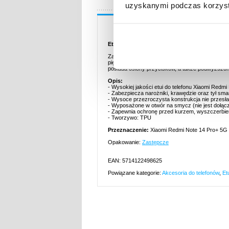
uzyskanymi podczas korzysta
Opis
Etui z TPU Imak UX-5 Przeznaczone do Xiao
Za pomocą etui Imak UX-5 do telefonu Xiaomi Re
piękna! To akcesorium wykonano z elastycznego
posiada osłony przycisków, a także podwyższone
Opis:
- Wysokiej jakości etui do telefonu Xiaomi Redm
- Zabezpiecza narożniki, krawędzie oraz tył sma
- Wysoce przezroczysta konstrukcja nie przesłani
- Wyposażone w otwór na smycz (nie jest dołąc
- Zapewnia ochronę przed kurzem, wyszczerbie
- Tworzywo: TPU
Przeznaczenie:
Xiaomi Redmi Note 14 Pro+ 5G
Opakowanie:
Zastępcze
EAN: 5714122498625
Powiązane kategorie:
Akcesoria do telefonów
,
Et