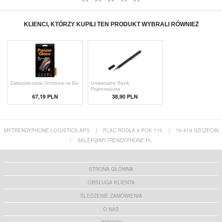
KLIENCI, KTÓRZY KUPILI TEN PRODUKT WYBRALI RÓWNIEŻ
Zabezpieczenie Ochronne na Ekr
Uniwersalny Rysik
Pojemnościow
67,19 PLN
38,90 PLN
MYTRENDYPHONE LOGISTICS APS
|
PLAC RODŁA 8 POK 710
|
70-419 SZCZECIN
|
SKLEP@MYTRENDYPHONE.PL
STRONA GŁÓWNA
OBSŁUGA KLIENTA
ŚLEDZENIE ZAMÓWIENIA
O NAS