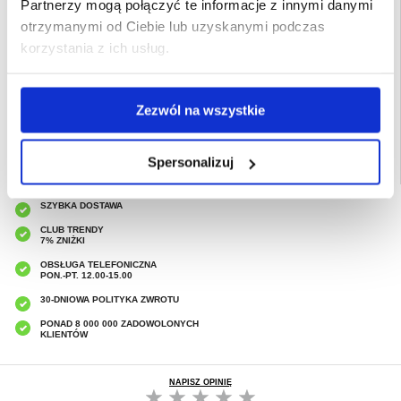
Partnerzy mogą połączyć te informacje z innymi danymi
Przeznaczenie:
Xiaomi Redmi Note 14 Pro+ 5G
otrzymanymi od Ciebie lub uzyskanymi podczas
Opakowanie:
Euroblister
korzystania z ich usług.
EAN: 6971824158304
Powiązane kategorie:
Akcesoria do telefonów
,
Etui & Akcesoria Xiaomi
,
Xiaomi
Redmi Note 14 Pro+ 5G Etui & Akcesoria
Zezwól na wszystkie
Spersonalizuj
SZYBKA DOSTAWA
CLUB TRENDY
7% ZNIŻKI
OBSŁUGA TELEFONICZNA
PON.-PT. 12.00-15.00
30-DNIOWA POLITYKA ZWROTU
PONAD 8 000 000 ZADOWOLONYCH
KLIENTÓW
NAPISZ OPINIĘ