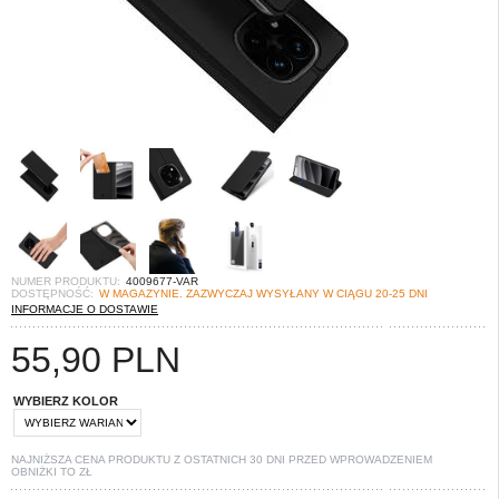
NUMER PRODUKTU:
4009677-VAR
DOSTĘPNOŚĆ:
W MAGAZYNIE. ZAZWYCZAJ WYSYŁANY W CIĄGU 20-25 DNI
INFORMACJE O DOSTAWIE
55,90
PLN
WYBIERZ KOLOR
NAJNIŻSZA CENA PRODUKTU Z OSTATNICH 30 DNI PRZED WPROWADZENIEM
OBNIŻKI TO
ZŁ