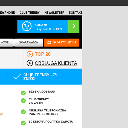
NDYPHONE
CLUB TRENDY
NEWSLETTER
KONTAKT
KOSZYK
0
Łącznie
0,00
PLN
NKOWE
SMARTWATCH
GADŻETY LETNIE
TOP 20
OBSŁUGA KLIENTA
CLUB TRENDY - 7%
ZNIŻKI
SZYBKA DOSTAWA
CLUB TRENDY
7% ZNIŻKI
OBSŁUGA TELEFONICZNA
PON.-PT. 12.00-15.00
 W
30-DNIOWA POLITYKA ZWROTU