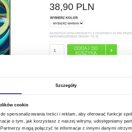
38,90
PLN
WYBIERZ KOLOR
NAJNIŻSZA CENA PRODUKTU Z OSTATNICH 30 DNI PRZE
WPROWADZENIEM OBNIŻKI TO
ZŁ
POLECANE PRZEZ MYTRENDYPHONE
Szczegóły
 plików cookie
do spersonalizowania treści i reklam, aby oferować funkcje sp
ormacje o tym, jak korzystasz z naszej witryny, udostępniamy p
Partnerzy mogą połączyć te informacje z innymi danymi otrzym
PYTANIA?
LIVE CHAT