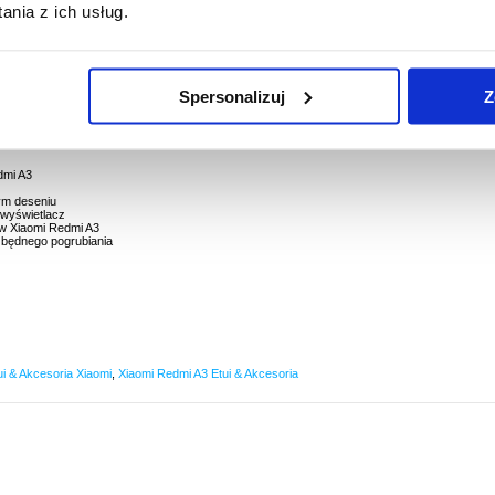
nia z ich usług.
Spersonalizuj
Z
3
i plecków zapewnia skuteczną ochronę telefonu na co dzień i jest idealnie dopasowane do
wygląd bez pogrubiania.
dmi A3
ym deseniu
 wyświetlacz
ów Xiaomi Redmi A3
zbędnego pogrubiania
ui & Akcesoria Xiaomi
,
Xiaomi Redmi A3 Etui & Akcesoria