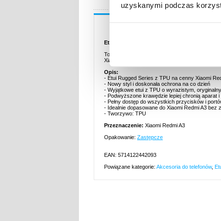
uzyskanymi podczas korzysta
Opis
Etui Rugged Seria z TPU na Xiaomi Redmi A
To fantastyczne etui z TPU, o mocnej konstrukcj
Xiaomi Redmi A3. Nadaje Xiaomi Redmi A3 nowy 
Opis:
- Etui Rugged Series z TPU na cenny Xiaomi Re
- Nowy styl i doskonała ochrona na co dzień
- Wyjątkowe etui z TPU o wyrazistym, oryginaln
- Podwyższone krawędzie lepiej chronią aparat i
- Pełny dostęp do wszystkich przycisków i port
- Idealnie dopasowane do Xiaomi Redmi A3 bez 
- Tworzywo: TPU
Przeznaczenie:
Xiaomi Redmi A3
Opakowanie:
Zastępcze
EAN: 5714122442093
Powiązane kategorie:
Akcesoria do telefonów
,
Et