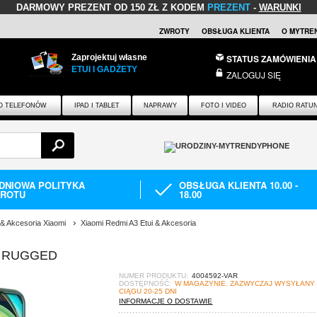
DARMOWY PREZENT
OD 150 ZŁ Z KODEM
PREZENT
-
WARUNKI
ZWROTY
OBSŁUGA KLIENTA
O MYTRE
Zaprojektuj własne
STATUS ZAMÓWIENIA
ETUI I GADŻETY
ZALOGUJ SIĘ
O TELEFONÓW
IPAD I TABLET
NAPRAWY
FOTO I VIDEO
RADIO RATU
-DNIOWA POLITYKA
OBSŁUGA KLIENTA 10.00 -
ROTU
18.00
 & Akcesoria Xiaomi
Xiaomi Redmi A3 Etui & Akcesoria
U RUGGED
NUMER PRODUKTU:
4004592-VAR
DOSTĘPNOŚĆ:
W MAGAZYNIE. ZAZWYCZAJ WYSYŁANY
CIĄGU 20-25 DNI
INFORMACJE O DOSTAWIE