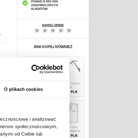
PONAD 8 000 000
ZADOWOLONYCH
KLIENTÓW
NAPISZ OPINIĘ
D
INNI KUPILI RÓWNIEŻ
Samsung Galaxy
Samsung Galaxy
M15
M15 Szkło
O plikach cookies
Antypoślizgowe
Hartowane -
5,10
PLN
38,90 PLN
Etui z TPU -
Case Friendly -
Transparentny
Przezroczyste
ołecznościowe i analizować
artnerom społecznościowym,
Samsung Galaxy
Xiaomi 14 Ultra
F15 Szkło
Wstrząsoodporne
anymi od Ciebie lub
Hartowane -
Etui z TPU -
2,80
PLN
33,30 PLN