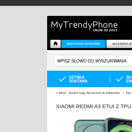
WSZYSTKIE KATEGORIE
AKCESORIA D
SZYBKA
30
DOSTAWA
ZW
«
Wróć
Jesteś tutaj:
Akcesoria do telefonów
Etui
XIAOMI REDMI A3 ETUI Z TP