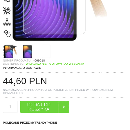
NUMER PRODUKTU:
4009018
DOSTĘPNOŚĆ:
W MAGAZYNIE - GOTOWY DO WYSŁANIA
INFORMACJE O DOSTAWIE
44,60
PLN
NAJNIŻSZA CENA PRODUKTU Z OSTATNICH 30 DNI PRZED WPROWADZENIEM
OBNIŻKI TO
ZŁ
POLECANE PRZEZ MYTRENDYPHONE