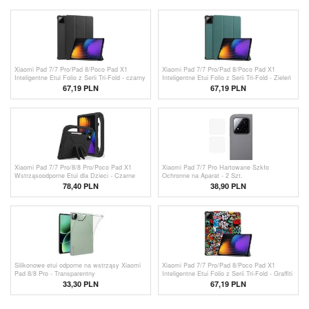
Xiaomi Pad 7/7 Pro/Pad 8/Poco Pad X1
Xiaomi Pad 7/7 Pro/Pad 8/Poco Pad X1
Inteligentne Etui Folio z Serii Tri-Fold - czarny
Inteligentne Etui Folio z Serii Tri-Fold - Zieleń
67,19 PLN
67,19 PLN
Xiaomi Pad 7/7 Pro/8/8 Pro/Poco Pad X1
Xiaomi Pad 7/7 Pro Hartowane Szkło
Wstrząsoodporne Etui dla Dzieci - Czarne
Ochronne na Aparat - 2 Szt.
78,40
PLN
38,90 PLN
Silikonowe etui odporne na wstrząsy Xiaomi
Xiaomi Pad 7/7 Pro/Pad 8/Poco Pad X1
Pad 8/8 Pro - Transparentny
Inteligentne Etui Folio z Serii Tri-Fold - Graffiti
33,30
PLN
67,19
PLN