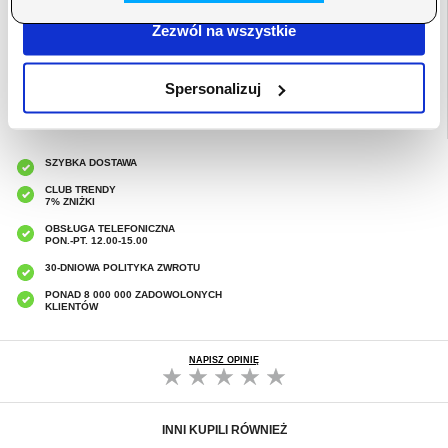
EAN: 5714122329974
Zezwól na wszystkie
Powiązane kategorie:
Akcesoria do tabletów i iPada
,
Etui & Akcesoria do
tabletów
,
Etui & Akcesoria do tabletu Xiaomi
,
Xiaomi Pad 7 Etui & Akcesoria
Spersonalizuj
SZYBKA DOSTAWA
CLUB TRENDY
7% ZNIŻKI
OBSŁUGA TELEFONICZNA
PON.-PT. 12.00-15.00
30-DNIOWA POLITYKA ZWROTU
PONAD 8 000 000 ZADOWOLONYCH
KLIENTÓW
NAPISZ OPINIĘ
INNI KUPILI RÓWNIEŻ