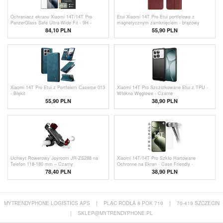
Ochraniacz ekranu Xiaomi 14T/14T Pro
Etui Xiaomi 14T Pro Etui portfelowe z
PanzerGlass Safe Ultra-Wide Fit - 9H -
magnetycznym zamknięciem - brązowy
Czarna Krawędź
84,10 PLN
55,90 PLN
Xiaomi 14T Pro Etui z Portfelem Caseme 013
Xiaomi 14T Pro Szczotkowane Etui z TPU -
- Błękit
Włókno Węglowe - Czarne
55,90 PLN
38,90 PLN
Uchwyt Rowerowy Joyroom JR-ZS288 na
Xiaomi 14T/14T Pro Szkło Hartowane
Telefon 118-180 mm – Czarny
Ochronne na Ekran - Case Friendly -
Przezroczyste
78,40 PLN
38,90 PLN
MYTRENDYPHONE LOGISTICS APS
|
PLAC RODŁA 8 POK 710
|
70-419 SZCZECIN
|
SKLEP@MYTRENDYPHONE.PL