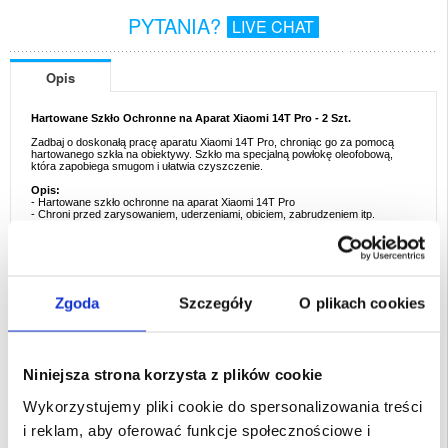
PYTANIA?
LIVE CHAT
Opis
Hartowane Szkło Ochronne na Aparat Xiaomi 14T Pro - 2 Szt.
Zadbaj o doskonałą pracę aparatu Xiaomi 14T Pro, chroniąc go za pomocą
hartowanego szkła na obiektywy. Szkło ma specjalną powłokę oleofobową,
która zapobiega smugom i ułatwia czyszczenie.
Opis:
- Hartowane szkło ochronne na aparat Xiaomi 14T Pro
- Chroni przed zarysowaniem, uderzeniami, obiciem, zabrudzeniem itp.
- W pełni osłania cały aparat i zapewnia doskonałą jakość zdjęć
- Nie wpływa na działanie aparatu Xiaomi 14T Pro
- Ze specjalną powłoką oleofobową, chroniącą przed smugami
- Łatwe nakładanie i idealne dopasowanie do Xiaomi 14T Pro
W zestawie:
- 2 x hartowane szkło na aparat smartfonu
Zgoda
Szczegóły
O plikach cookies
- 2 x mokra chusteczka
Przeznaczenie:
Xiaomi 14T Pro
Opakowanie:
Euroblister
Niniejsza strona korzysta z plików cookie
EAN: 5714122499868
Wykorzystujemy pliki cookie do spersonalizowania treści
Powiązane kategorie:
Akcesoria do telefonów
,
Etui & Akcesoria Xiaomi
,
Xiaomi
i reklam, aby oferować funkcje społecznościowe i
14T Pro Etui & Akcesoria