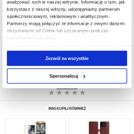
analizować ruch w naszej witrynie. Informacje o tym, jak
korzystasz z naszej witryny, udostępniamy partnerom
społecznościowym, reklamowym i analitycznym.
Partnerzy mogą połączyć te informacje z innymi danymi
SZYBKA DOSTAWA
otrzymanymi od Ciebie lub uzyskanymi podczas
korzystania z ich usług.
CLUB TRENDY
7% ZNIŻKI
OBSŁUGA TELEFONICZNA
PON.-PT. 12.00-15.00
Zezwól na wszystkie
30-DNIOWA POLITYKA ZWROTU
PONAD 8 000 000 ZADOWOLONYCH
KLIENTÓW
Spersonalizuj
NAPISZ OPINIĘ
INNI KUPILI RÓWNIEŻ