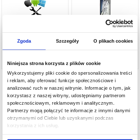
Naprawa Oprogramowania
Naprawa LCD i Ekranu Dotykowego
Samsung Galaxy Xcover Pro - Czerń
152,40 PLN
281,60 PLN
Zgoda
Szczegóły
O plikach cookies
PROD REF:
90000
PROD REF:
991027
Niniejsza strona korzysta z plików cookie
Wykorzystujemy pliki cookie do spersonalizowania treści
i reklam, aby oferować funkcje społecznościowe i
analizować ruch w naszej witrynie. Informacje o tym, jak
korzystasz z naszej witryny, udostępniamy partnerom
społecznościowym, reklamowym i analitycznym.
Potrzebna Ci szybka
Samsung Galaxy Xcover Pro naprawa ekranu
?
Partnerzy mogą połączyć te informacje z innymi danymi
Czy potrzebujesz
naprawy aparatu
,
mikrofonu
albo
wymiany baterii
,
otrzymanymi od Ciebie lub uzyskanymi podczas
jesteś w odpowiednim miejscu. Błyskawicznie odszukasz, która
korzystania z ich usług.
Samsung Galaxy Xcover Pro naprawa
, jest ci niezbędna przy okazji
korzystając z naszych niskich cen. Odkryj inne wysokiej jakości dodatki
na stronie MyTrendyPhone i kup inne akcesoria ochronne, by zapobiec