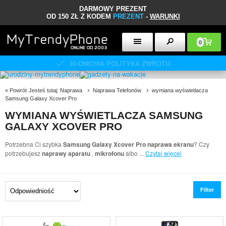
DARMOWY PREZENT
OD 150 ZŁ Z KODEM
PREZENT
-
WARUNKI
0
30-DNIOWA POLITYKA ZWROTU
«
Powrót
Jesteś tutaj:
Naprawa
Naprawa Telefonów
wymiana wyświetlacza
Samsung Galaxy Xcover Pro
WYMIANA WYŚWIETLACZA SAMSUNG
GALAXY XCOVER PRO
Potrzebna Ci szybka
Samsung Galaxy Xcover Pro naprawa ekranu
? Czy
potrzebujesz
naprawy aparatu
,
mikrofonu
albo
...
Czytaj więcej
Filter