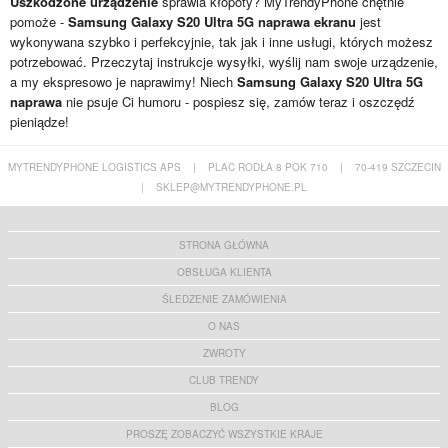
Uszkodzone urządzenie
sprawia kłopoty? MyTrendyPhone chętnie
pomoże -
Samsung Galaxy S20 Ultra 5G naprawa ekranu
jest
wykonywana szybko i perfekcyjnie, tak jak i inne usługi, których możesz
potrzebować. Przeczytaj instrukcje wysyłki, wyślij nam swoje urządzenie,
a my ekspresowo je naprawimy! Niech
Samsung Galaxy S20 Ultra 5G
naprawa
nie psuje Ci humoru - pospiesz się, zamów teraz i oszczędź
pieniądze!
MYTRENDYPHONE LOGISTICS APS
|
PLAC RODŁA 8 POK 710
|
70-419 SZCZECIN
|
SKLEP@MYTRENDYPHONE.PL
STRONA GŁÓWNA
OBSŁUGA KLIENTA
ŚLEDZENIE ZAMÓWIENIA
O NAS
ZWROTY
CLUB TRENDY
BLOG
PROSZĘ ZOBACZYĆ WSZYSTKIE KRAJE