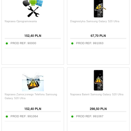
Naprawa Oprogramowania
Diagnostyka Samsung Galaxy S20 Ultra
152,40 PLN
67,70 PLN
PROD REF:
90000
PROD REF:
991063
Naprawa Zamoczonego Telefonu Samsung
Naprawa Baterii Samsung Galaxy S20 Ultra
Galaxy S20 Ultra
152,40 PLN
298,50 PLN
PROD REF:
991064
PROD REF:
991067