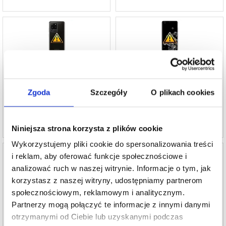
Naprawa Klapki Baterii Samsung Galaxy S20
Naprawa Głośnika Dzwonka Samsung Galaxy
Ultra 5G
S20 Ultra 5G
185,71 PLN
242,10 PLN
Zgoda
Szczegóły
O plikach cookies
PROD REF:
991243-VAR
PROD REF:
991248
Niniejsza strona korzysta z plików cookie
Wykorzystujemy pliki cookie do spersonalizowania treści
i reklam, aby oferować funkcje społecznościowe i
analizować ruch w naszej witrynie. Informacje o tym, jak
korzystasz z naszej witryny, udostępniamy partnerom
Naprawa LCD i Ekranu Dotykowego
Naprawa Szkło Obiektywu Samsung Galaxy
społecznościowym, reklamowym i analitycznym.
Samsung Galaxy S20 Ultra 5G
S20 Ultra 5G
Partnerzy mogą połączyć te informacje z innymi danymi
958,80 PLN
168,69 PLN
otrzymanymi od Ciebie lub uzyskanymi podczas