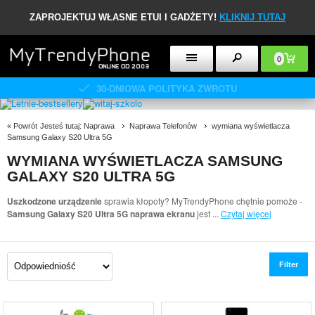
ZAPROJEKTUJ WŁASNE ETUI I GADŻETY!
KLIKNIJ TUTAJ
0
30-DNIOWA POLITYKA ZWROTU
«
Powrót
Jesteś tutaj:
Naprawa
Naprawa Telefonów
wymiana wyświetlacza
Samsung Galaxy S20 Ultra 5G
WYMIANA WYŚWIETLACZA SAMSUNG
GALAXY S20 ULTRA 5G
Uszkodzone urządzenie
sprawia kłopoty? MyTrendyPhone chętnie pomoże -
Samsung Galaxy S20 Ultra 5G naprawa ekranu
jest
...
Czytaj więcej
Filter