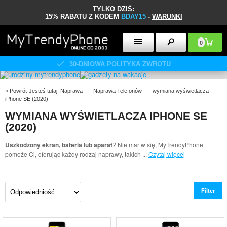
TYLKO DZIŚ:
15% RABATU Z KODEM
BDAY15
-
WARUNKI
0
30-DNIOWA POLITYKA ZWROTU
«
Powrót
Jesteś tutaj:
Naprawa
Naprawa Telefonów
wymiana wyświetlacza
iPhone SE (2020)
WYMIANA WYŚWIETLACZA IPHONE SE
(2020)
Uszkodzony ekran, bateria lub aparat
? Nie martw się, MyTrendyPhone
pomoże Ci, oferując każdy rodzaj naprawy, takich
...
Czytaj więcej
Filter