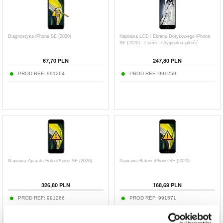
Diagnostyka iPhone SE (2020)
Naprawa LCD i Ekranu Dotykowego iPhone
SE (2020) - Czerń - Oryginalna jakość
67,70 PLN
247,80 PLN
PROD REF:
991264
PROD REF:
991259
Naprawa Aparatu Foto iPhone SE (2020)
Naprawa Baterii iPhone SE (2020)
326,80 PLN
168,69 PLN
PROD REF:
991266
PROD REF:
991571