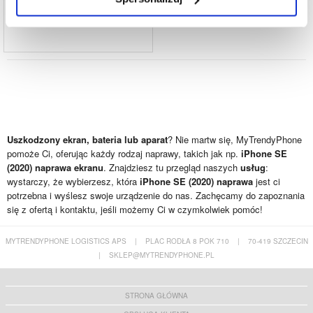
PROD REF:
991638
Uszkodzony ekran, bateria lub aparat
? Nie martw się, MyTrendyPhone
pomoże Ci, oferując każdy rodzaj naprawy, takich jak np.
iPhone SE
(2020) naprawa ekranu
. Znajdziesz tu przegląd naszych
usług
:
wystarczy, że wybierzesz, która
iPhone SE (2020) naprawa
jest ci
potrzebna i wyślesz swoje urządzenie do nas. Zachęcamy do zapoznania
się z ofertą i kontaktu, jeśli możemy Ci w czymkolwiek pomóc!
MYTRENDYPHONE LOGISTICS APS
|
PLAC RODŁA 8 POK 710
|
70-419 SZCZECIN
|
SKLEP@MYTRENDYPHONE.PL
STRONA GŁÓWNA