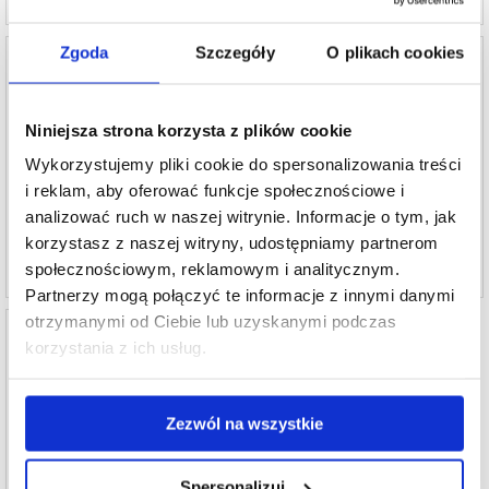
Zgoda
Szczegóły
O plikach cookies
Niniejsza strona korzysta z plików cookie
Naprawa LCD i Ekranu Dotykowego iPhone
Naprawa Przedniego Aparatu Foto iPhone SE
SE (2020) - Czerń - Klasa A
(2020)
Wykorzystujemy pliki cookie do spersonalizowania treści
i reklam, aby oferować funkcje społecznościowe i
208,30 PLN
270,30 PLN
analizować ruch w naszej witrynie. Informacje o tym, jak
PROD REF:
991261
PROD REF:
991263
korzystasz z naszej witryny, udostępniamy partnerom
społecznościowym, reklamowym i analitycznym.
Partnerzy mogą połączyć te informacje z innymi danymi
otrzymanymi od Ciebie lub uzyskanymi podczas
korzystania z ich usług.
Naprawa Szkło Obiektywu iPhone SE (2020)
Zezwól na wszystkie
180,00 PLN
Spersonalizuj