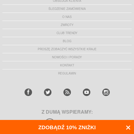
OBSŁUGA KLIENTA
ŚLEDZENIE ZAMÓWIENIA
O NAS
ZWROTY
CLUB TRENDY
BLOG
PROSZĘ ZOBACZYĆ WSZYSTKIE KRAJE
NOWOŚCI I PORADY
KONTAKT
REGULAMIN
Z DUMĄ WSPIERAMY:
ZDOBĄDŹ 10% ZNIŻKI