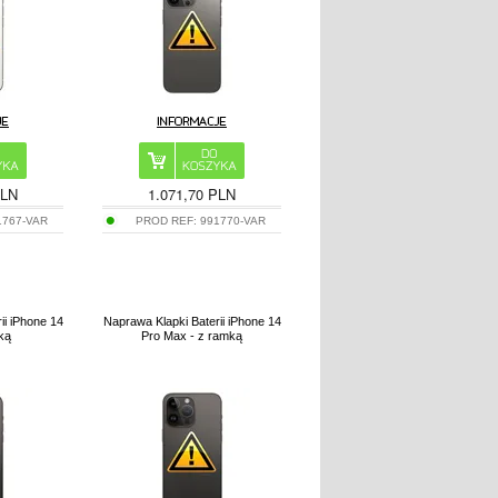
PLN
1.071,70 PLN
1767-VAR
PROD REF:
991770-VAR
ii iPhone 14
Naprawa Klapki Baterii iPhone 14
mką
Pro Max - z ramką