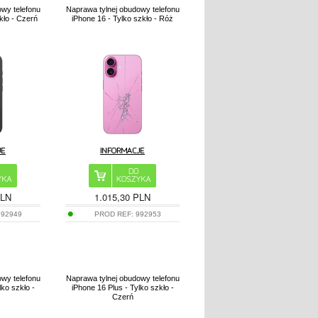
owy telefonu
Naprawa tylnej obudowy telefonu
kło - Czerń
iPhone 16 - Tylko szkło - Róż
PLN
1.015,30 PLN
992949
PROD REF:
992953
owy telefonu
Naprawa tylnej obudowy telefonu
lko szkło -
iPhone 16 Plus - Tylko szkło -
Czerń