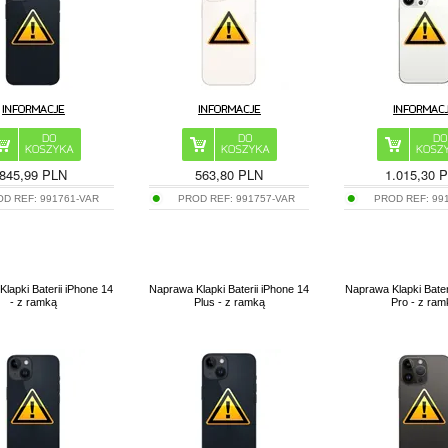
845,99 PLN
563,80 PLN
1.015,30 
OD REF:
991761-VAR
PROD REF:
991757-VAR
PROD REF:
99
lapki Baterii iPhone 14
Naprawa Klapki Baterii iPhone 14
Naprawa Klapki Bater
- z ramką
Plus - z ramką
Pro - z ra