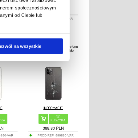
ołecznościowe i analizować
artnerom społecznościowym,
LN
388,80 PLN
anymi od Ciebie lub
3632-VAR
PROD REF:
91989-VAR
ezwól na wszystkie
owy telefonu
Naprawa tylnej obudowy telefonu
o szkło
iPhone 11 Pro - Tylko szkło
LN
388,80 PLN
0890-VAR
PROD REF:
990895-VAR