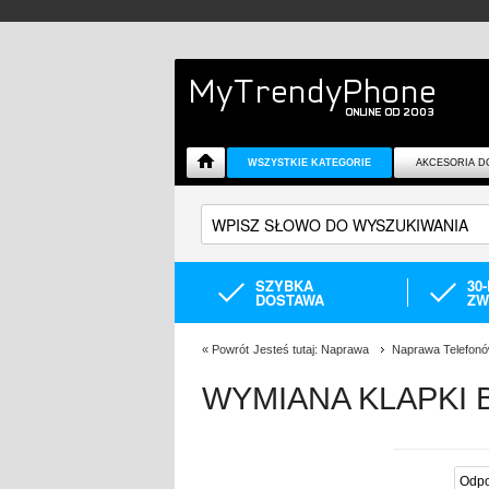
WSZYSTKIE KATEGORIE
AKCESORIA D
SZYBKA
30
DOSTAWA
ZW
«
Powrót
Jesteś tutaj:
Naprawa
Naprawa Telefon
WYMIANA KLAPKI 