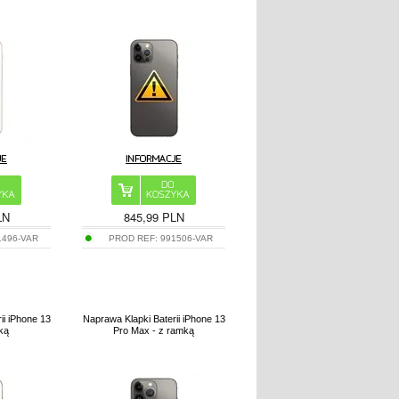
LN
845,99 PLN
1496-VAR
PROD REF:
991506-VAR
ii iPhone 13
Naprawa Klapki Baterii iPhone 13
mką
Pro Max - z ramką