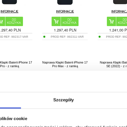
1.297,40 PLN
1.297,40 PLN
1.241,00 
OD REF:
992317-VAR
PROD REF:
992311-VAR
PROD REF:
99
lapki Baterii iPhone 17
Naprawa Klapki Baterii iPhone 17
Naprawa Klapki Bate
Pro - z ramką
Pro Max - z ramką
SE (2022) - z
Szczegóły
 plików cookie