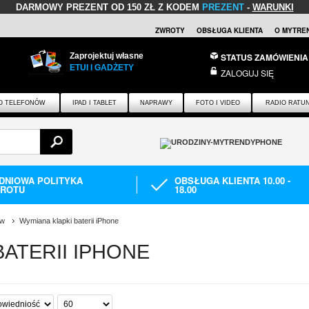
DARMOWY PREZENT
OD 150 ZŁ Z KODEM
PREZENT
-
WARUNKI
ZWROTY
OBSŁUGA KLIENTA
O MYTRE
Zaprojektuj własne
STATUS ZAMÓWIENIA
ETUI I GADŻETY
ZALOGUJ SIĘ
O TELEFONÓW
IPAD I TABLET
NAPRAWY
FOTO I VIDEO
RADIO RATU
-DNIOWA POLITYKA
OBSŁUGA KLIENTA 10.00 -
ROTU
18.00
ów
Wymiana klapki baterii iPhone
BATERII IPHONE