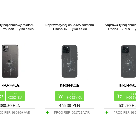
ylnej obudowy telefonu
Naprawa tylnej obudowy telefonu
Naprawa tylnej obud
1 Pro Max - Tylko szkło
iPhone 15 - Tylko szkło
iPhone 15 Plus - T
388,80 PLN
445,30 PLN
501,70 P
OD REF:
990899-VAR
PROD REF:
992721-VAR
PROD REF:
99