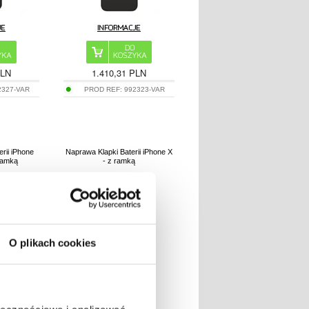
PLN
1.410,31 PLN
2327-VAR
PROD REF:
992323-VAR
rii iPhone
Naprawa Klapki Baterii iPhone X
 ramką
- z ramką
O plikach cookies