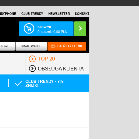
NDYPHONE
CLUB TRENDY
NEWSLETTER
KONTAKT
KOSZYK
0
Łącznie
0,00
PLN
NKOWE
SMARTWATCH
GADŻETY LETNIE
TOP 20
OBSŁUGA KLIENTA
CLUB TRENDY - 7%
ZNIŻKI