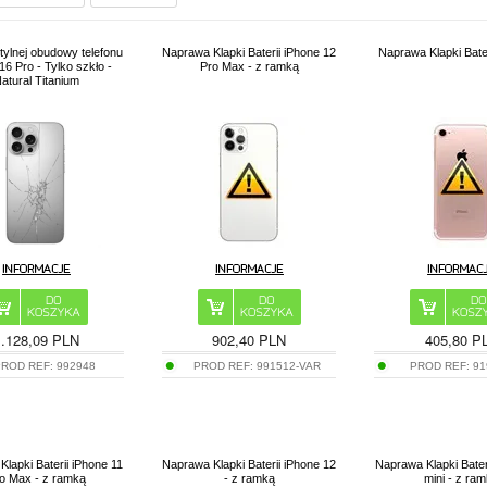
ylnej obudowy telefonu
Naprawa Klapki Baterii iPhone 12
Naprawa Klapki Bater
16 Pro - Tylko szkło -
Pro Max - z ramką
atural Titanium
1.128,09 PLN
902,40 PLN
405,80 P
PROD REF:
992948
PROD REF:
991512-VAR
PROD REF:
91
lapki Baterii iPhone 11
Naprawa Klapki Baterii iPhone 12
Naprawa Klapki Bater
o Max - z ramką
- z ramką
mini - z ra