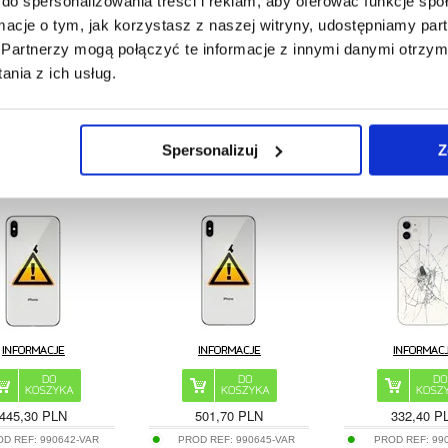
do spersonalizowania treści i reklam, aby oferować funkcje sp
ormacje o tym, jak korzystasz z naszej witryny, udostępniamy p
1.410,31 PLN
2.053,69 PLN
276,00 P
Partnerzy mogą połączyć te informacje z innymi danymi otrzym
OD REF:
993481-VAR
PROD REF:
993478-VAR
PROD REF:
99
nia z ich usług.
Spersonalizuj
Z
 Klapki Baterii iPhone
Naprawa Klapki Baterii iPhone
Naprawa tylnej obud
XS - z ramką
XS Max - z ramką
iPhone 11 - Tylk
445,30 PLN
501,70 PLN
332,40 P
OD REF:
990642-VAR
PROD REF:
990645-VAR
PROD REF:
99