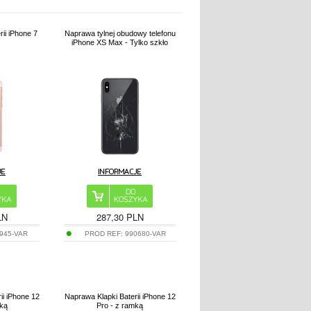
ii iPhone 7
Naprawa tylnej obudowy telefonu
iPhone XS Max - Tylko szkło
LN
287,30 PLN
945-VAR
PROD REF:
990680-VAR
ii iPhone 12
Naprawa Klapki Baterii iPhone 12
mką
Pro - z ramką