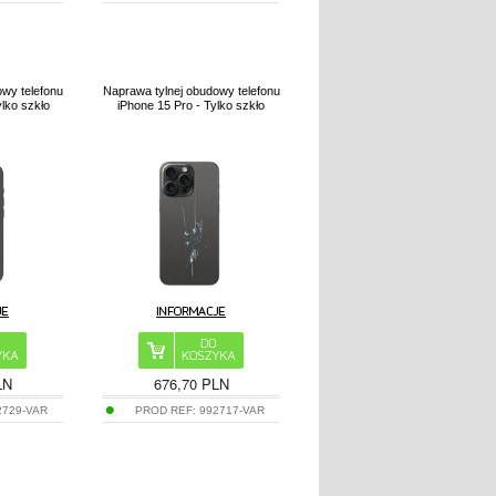
owy telefonu
Naprawa tylnej obudowy telefonu
ylko szkło
iPhone 15 Pro - Tylko szkło
LN
676,70 PLN
2729-VAR
PROD REF:
992717-VAR