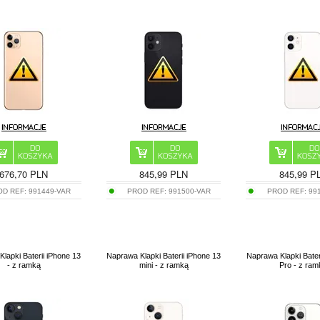
676,70 PLN
845,99 PLN
845,99 P
OD REF:
991449-VAR
PROD REF:
991500-VAR
PROD REF:
99
lapki Baterii iPhone 13
Naprawa Klapki Baterii iPhone 13
Naprawa Klapki Bater
- z ramką
mini - z ramką
Pro - z ra