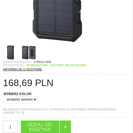
NUMER PRODUKTU:
178622-VAR
DOSTĘPNOŚĆ:
W MAGAZYNIE - GOTOWY DO WYSŁANIA
INFORMACJE O DOSTAWIE
168,69
PLN
WYBIERZ KOLOR
NAJNIŻSZA CENA PRODUKTU Z OSTATNICH 30 DNI PRZED WPROWADZENIEM
OBNIŻKI TO
ZŁ