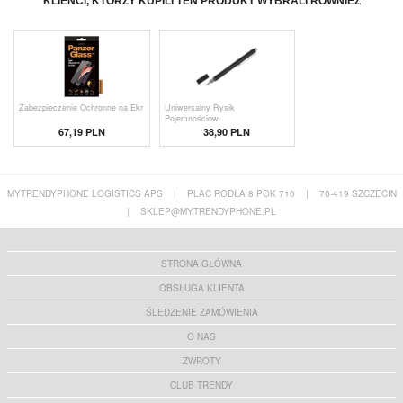
KLIENCI, KTÓRZY KUPILI TEN PRODUKT WYBRALI RÓWNIEŻ
Zabezpieczenie Ochronne na Ekr
Uniwersalny Rysik
Pojemnościow
67,19 PLN
38,90 PLN
MYTRENDYPHONE LOGISTICS APS
|
PLAC RODŁA 8 POK 710
|
70-419 SZCZECIN
|
SKLEP@MYTRENDYPHONE.PL
STRONA GŁÓWNA
OBSŁUGA KLIENTA
ŚLEDZENIE ZAMÓWIENIA
O NAS
ZWROTY
CLUB TRENDY