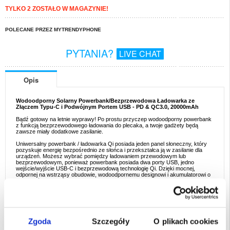
TYLKO 2 ZOSTAŁO W MAGAZYNIE!
POLECANE PRZEZ MYTRENDYPHONE
PYTANIA?
LIVE CHAT
Opis
Wodoodporny Solarny Powerbank/Bezprzewodowa Ładowarka ze
Złączem Typu-C i Podwójnym Portem USB - PD & QC3.0, 20000mAh
Bądź gotowy na letnie wyprawy! Po prostu przyczep wodoodporny powerbank
z funkcją bezprzewodowego ładowania do plecaka, a twoje gadżety będą
zawsze miały dodatkowe zasilanie.
Uniwersalny powerbank / ładowarka Qi posiada jeden panel słoneczny, który
pozyskuje energię bezpośrednio ze słońca i przekształca ją w zasilanie dla
urządzeń. Możesz wybrać pomiędzy ładowaniem przewodowym lub
bezprzewodowym, ponieważ powerbank posiada dwa porty USB, jedno
wejście/wyjście USB-C i bezprzewodową technologię Qi. Dzięki mocnej,
odpornej na wstrząsy obudowie, wodoodpornemu designowi i akumulatorowi o
pojemności 20000mAh, jest idealny na kemping i ekstremalne wyprawy.
Zapewnia szybkie ładowanie, nawet kiedy ładujesz telefon bezprzewodowo,
dzięki technologiom Power Delivery i Qualcomm Quick Charge 3.0.
Zalety:
- Uniwersalny ładowarka solarna służy jako powerbank i bezprzewodowa
ładowarka Qi
Zgoda
Szczegóły
O plikach cookies
- Został zaprojektowany, aby wytrzymać różne warunki pogodowe, dzięki