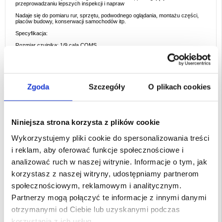
przeprowadzaniu lepszych inspekcji i napraw
Nadaje się do pomiaru rur, sprzętu, podwodnego oglądania, montażu części,
placów budowy, konserwacji samochodów itp.
Specyfikacja:
Rozmiar czujnika: 1/9 cala COMS
Kąt widzenia: 67°
Temperatura pracy: 0℃ do 80℃
Napięcie: USB 5V
Zgoda
Szczegóły
O plikach cookies
Obsługiwane komputery: wszystkie komputery z systemem Windows i
komputery Mac
Format obrazu systemowego: JPEG
Niniejsza strona korzysta z plików cookie
Format wideo: AVI
Średnica obiektywu: 7mm (z 6 diodami LED (można je wyłączyć lub włączyć))
Wykorzystujemy pliki cookie do spersonalizowania treści
Wodoodporność: IP67 (przeszła certyfikację CE, FCC, RoHS)
i reklam, aby oferować funkcje społecznościowe i
Rozdzielczość: 640*480
analizować ruch w naszej witrynie. Informacje o tym, jak
Liczba klatek na sekundę: 30 kl.
korzystasz z naszej witryny, udostępniamy partnerom
Uwaga:
społecznościowym, reklamowym i analitycznym.
Nadaje się do użytku z bliskiej odległości, z ogniskową 3-10 cm. Nie nadaje się
Partnerzy mogą połączyć te informacje z innymi danymi
do monitorowania.
otrzymanymi od Ciebie lub uzyskanymi podczas
Po zainstalowaniu oprogramowania należy podłączyć telefon i można z niego
korzystać.
korzystania z ich usług.