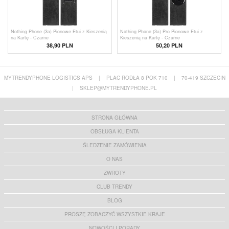
Nothing Phone (3a) Pionowe Etui z Kieszenią
Nothing Phone (3a) Pro Pionowe Etui z
na Kartę - Czarne
Kieszenią na Kartę - Czarne
38,90
PLN
50,20 PLN
MYTRENDYPHONE LOGISTICS APS
|
PLAC RODŁA 8 POK 710
|
70-419 SZCZECIN
|
SKLEP@MYTRENDYPHONE.PL
STRONA GŁÓWNA
OBSŁUGA KLIENTA
ŚLEDZENIE ZAMÓWIENIA
O NAS
ZWROTY
CLUB TRENDY
BLOG
PROSZĘ ZOBACZYĆ WSZYSTKIE KRAJE
NOWOŚCI I PORADY