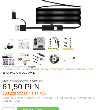
NUMER PRODUKTU:
4011077
DOSTĘPNOŚĆ:
W MAGAZYNIE. ZAZWYCZAJ WYSYŁANY W CIĄGU 20-25 DNI
INFORMACJE O DOSTAWIE
CENA KATALOGOWA:
67,19 PLN
61,50
PLN
OSZCZĘDZASZ:
5,69 PLN
NAJNIŻSZA CENA PRODUKTU Z OSTATNICH 30 DNI PRZED WPROWADZENIEM
OBNIŻKI TO
ZŁ