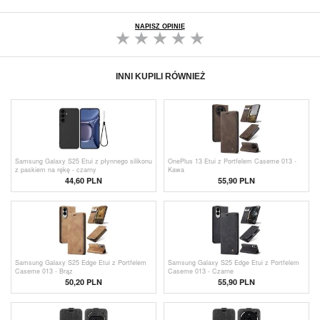
NAPISZ OPINIĘ
INNI KUPILI RÓWNIEŻ
Samsung Galaxy S25 Etui z płynnego silikonu
OnePlus 13 Etui z Portfelem Caseme 013 -
z paskiem na rękę - czarny
Kawa
44,60
PLN
55,90 PLN
Samsung Galaxy S25 Edge Etui z Portfelem
Samsung Galaxy S25 Edge Etui z Portfelem
Caseme 013 - Brąz
Caseme 013 - Czarne
50,20 PLN
55,90 PLN