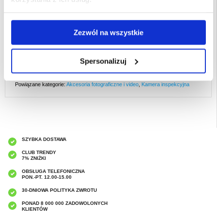
Oprogramowanie nie zawiera reklam, nie pobiera opłat za ruch sieciowy i jest
wyświetlane na pełnym ekranie.
Za pomocą telefonu komórkowego można robić zdjęcia, nagrywać wideo i
Zezwól na wszystkie
audio. Przechwycone zdjęcia i filmy można przeglądać bezpośrednio w albumie
fotograficznym za pomocą okna bezpośredniego podglądu oprogramowania.
Podłącz telefon bezpośrednio, bez potrzeby stosowania złącza konwersji lub
kabla, łatwy w użyciu.
Spersonalizuj
EAN: 5714122533685
Powiązane kategorie:
Akcesoria fotograficzne i video
,
Kamera inspekcyjna
SZYBKA DOSTAWA
CLUB TRENDY
7% ZNIŻKI
OBSŁUGA TELEFONICZNA
PON.-PT. 12.00-15.00
30-DNIOWA POLITYKA ZWROTU
PONAD 8 000 000 ZADOWOLONYCH
KLIENTÓW