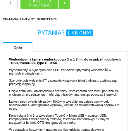
POLECANE PRZEZ MYTRENDYPHONE
PYTANIA?
LIVE CHAT
Opis
Wodoodporna kamera endoskopowa 3 w 1 7mm do urządzeń mobilnych
- USB, MicroUSB, Type-C - IP68
Wyposażony w 6 jasnych diod LED, zapewnia optymalną widoczność w
różnych środowiskach
Szerokie pole widzenia 67° zapewnia wyjątkową jakość obrazu, zwiększając
precyzję inspekcji
Dzięki smukłemu obiektywowi o średnicy 7mm kamera bez trudu porusza się
w ciasnych przestrzeniach, oferując niezrównany dostęp podczas inspekcji.
Łatwe rejestrowanie obrazów i filmów w wysokiej rozdzielczości w celu
analizowania i udostępniania wyników, idealne do dokumentowania napraw lub
ocen.
Konstrukcja 3 w 1, z wtyczkami Type-C + Micro USB + adapter USB,
kompatybilna z większością tabletów, telefonów komórkowych i innych
urządzeń z funkcją OTG dostępnych na rynku.
W zestawie z haczykiem, magnesem i lusterkiem, pomagającymi w