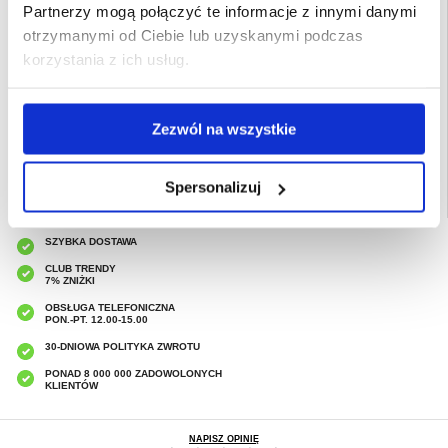
- Obrotowe etui zostało wykonane z poliuretanu i tworzywa sztucznego
Partnerzy mogą połączyć te informacje z innymi danymi
Przeznaczenie:
iPad Pro 12.9 (2017)
otrzymanymi od Ciebie lub uzyskanymi podczas
Opakowanie:
Zastępcze
korzystania z ich usług.
EAN: 5712579133410
Powiązane kategorie:
Akcesoria do tabletów i iPada
,
Etui & Akcesoria do
Zezwól na wszystkie
tabletów
,
Etui & Akcesoria iPad
,
iPad Pro 12.9 (2. Gen) Etui & Akcesoria
Spersonalizuj
SZYBKA DOSTAWA
CLUB TRENDY
7% ZNIŻKI
OBSŁUGA TELEFONICZNA
PON.-PT. 12.00-15.00
30-DNIOWA POLITYKA ZWROTU
PONAD 8 000 000 ZADOWOLONYCH
KLIENTÓW
NAPISZ OPINIĘ