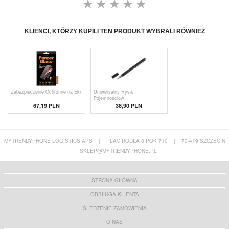
KLIENCI, KTÓRZY KUPILI TEN PRODUKT WYBRALI RÓWNIEŻ
Zabezpieczenie Ochronne na Ekr
Uniwersalny Rysik
Pojemnościow
67,19 PLN
38,90 PLN
MYTRENDYPHONE LOGISTICS APS
|
PLAC RODŁA 8 POK 710
|
70-419 SZCZECIN
|
SKLEP@MYTRENDYPHONE.PL
STRONA GŁÓWNA
OBSŁUGA KLIENTA
ŚLEDZENIE ZAMÓWIENIA
O NAS