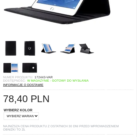
NUMER PRODUKTU:
172443-VAR
DOSTĘPNOŚĆ:
W MAGAZYNIE - GOTOWY DO WYSŁANIA
INFORMACJE O DOSTAWIE
78,40
PLN
WYBIERZ KOLOR
NAJNIŻSZA CENA PRODUKTU Z OSTATNICH 30 DNI PRZED WPROWADZENIEM
OBNIŻKI TO
ZŁ