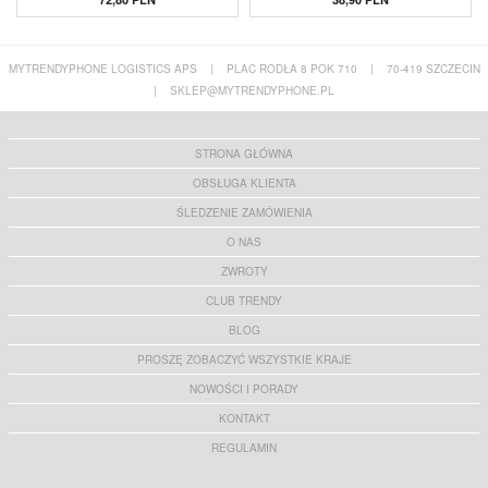
MYTRENDYPHONE LOGISTICS APS
|
PLAC RODŁA 8 POK 710
|
70-419 SZCZECIN
|
SKLEP@MYTRENDYPHONE.PL
STRONA GŁÓWNA
OBSŁUGA KLIENTA
ŚLEDZENIE ZAMÓWIENIA
O NAS
ZWROTY
CLUB TRENDY
BLOG
PROSZĘ ZOBACZYĆ WSZYSTKIE KRAJE
NOWOŚCI I PORADY
KONTAKT
REGULAMIN