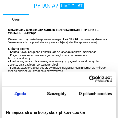
PYTANIA?
LIVE CHAT
Opis
Uniwersalny wzmacniacz sygnału bezprzewodowego TP-Link TL-
WA850RE - 300Mbps
Wzmacniacz sygnału bezprzewodowego TL-WA850RE pomoże wyeliminować
"martwe strefy i poprawi siłę sygnału istniejącej sieci bezprzewodowej.
Główne cechy:
- Kompaktowa, poręczna konstrukcja do łatwego montażu ściennego
- Przycisk rozszerzania zasięgu do zwiększania obszaru sieci
bezprzewodowej
- Inteligentny wskaźnik świetlny wyszukujący optymalną lokalizację dla
zwiększenia zasięgu i wydajności sieci
- Funkcja adaptera sieci bezprzewodowej dzięki portowi Ethernet do którego
można podłączyć urządzenia przewodowe
- Idealny do strumieniowej transmisji wideo, gier online i telefonii internetowej
- Kompatybilny ze wszystkimi urządzeniami bezprzewodowymi 802.11n/g/b
Dane techniczne:
- Częstotliwość: 2.4GHz - 2.4835GHz
- Interfejs: port Ethernet (RJ45) 1 x 10 / 100M
Zgoda
Szczegóły
O plikach cookies
- Przyciski: rozszerzania zasięgu, resetowania
- Szybkość sygnału: 300Mbps (11n), 54Mbps (11g), 11Mbps (11b)
- Zabezpieczenia sieci bezprzewodowej: 64/128/152-bit WEP, WPA-PSK /
WPA2-PSK
- Standardy bezprzewodowe: 802.11n / g / b
- Antena: 2 x wewnętrzna
Niniejsza strona korzysta z plików cookie
- Wymiary (szer x gł x wys): 110.0mm x 65.8mm x 75.2mm