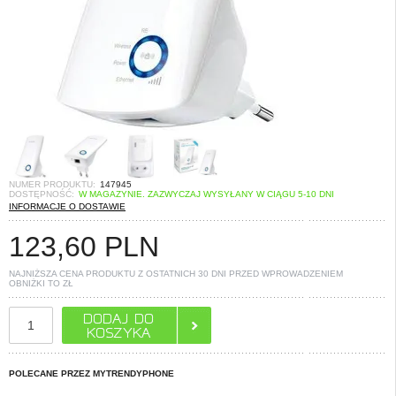
NUMER PRODUKTU:
147945
DOSTĘPNOŚĆ:
W MAGAZYNIE. ZAZWYCZAJ WYSYŁANY W CIĄGU 5-10 DNI
INFORMACJE O DOSTAWIE
123,60
PLN
NAJNIŻSZA CENA PRODUKTU Z OSTATNICH 30 DNI PRZED WPROWADZENIEM
OBNIŻKI TO
ZŁ
POLECANE PRZEZ MYTRENDYPHONE