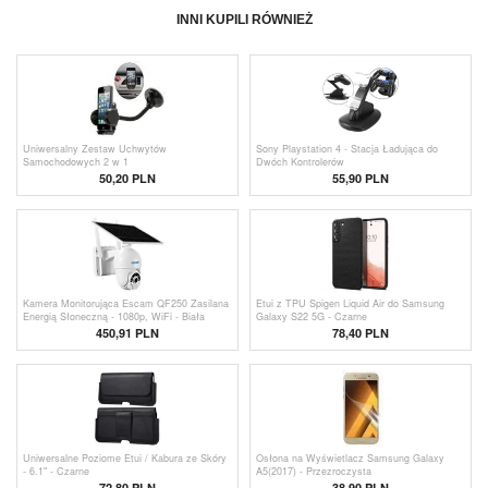
INNI KUPILI RÓWNIEŻ
Uniwersalny Zestaw Uchwytów
Sony Playstation 4 - Stacja Ładująca do
Samochodowych 2 w 1
Dwóch Kontrolerów
50,20 PLN
55,90 PLN
Kamera Monitorująca Escam QF250 Zasilana
Etui z TPU Spigen Liquid Air do Samsung
Energią Słoneczną - 1080p, WiFi - Biała
Galaxy S22 5G - Czarne
450,91
PLN
78,40 PLN
Uniwersalne Poziome Etui / Kabura ze Skóry
Osłona na Wyświetlacz Samsung Galaxy
- 6.1" - Czarne
A5(2017) - Przezroczysta
72,80 PLN
38,90 PLN