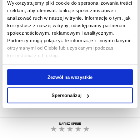
Opakowanie:
Euroblister
Wykorzystujemy pliki cookie do spersonalizowania treści
i reklam, aby oferować funkcje społecznościowe i
EAN: 6935364070199
analizować ruch w naszej witrynie. Informacje o tym, jak
Powiązane kategorie:
Akcesoria komputerowe i do laptopa
,
Urządzenia
korzystasz z naszej witryny, udostępniamy partnerom
sieciowe
,
Router
społecznościowym, reklamowym i analitycznym.
Partnerzy mogą połączyć te informacje z innymi danymi
otrzymanymi od Ciebie lub uzyskanymi podczas
korzystania z ich usług.
SZYBKA DOSTAWA
CLUB TRENDY
7% ZNIŻKI
Zezwól na wszystkie
OBSŁUGA TELEFONICZNA
PON.-PT. 12.00-15.00
Spersonalizuj
30-DNIOWA POLITYKA ZWROTU
PONAD 8 000 000 ZADOWOLONYCH
KLIENTÓW
NAPISZ OPINIĘ