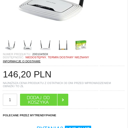
NUMER PRODUKTU:
2001045DX
DOSTĘPNOŚĆ:
NIEDOSTĘPNY. TERMIN DOSTAWY NIEZNANY
INFORMACJE O DOSTAWIE
146,20
PLN
NAJNIŻSZA CENA PRODUKTU Z OSTATNICH 30 DNI PRZED WPROWADZENIEM
OBNIŻKI TO
ZŁ
POLECANE PRZEZ MYTRENDYPHONE