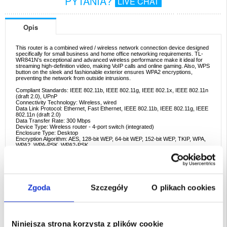
PYTANIA?
LIVE CHAT
Opis
This router is a combined wired / wireless network connection device designed
specifically for small business and home office networking requirements. TL-
WR841N’s exceptional and advanced wireless performance make it ideal for
streaming high-definition video, making VoIP calls and online gaming. Also, WPS
button on the sleek and fashionable exterior ensures WPA2 encryptions,
preventing the network from outside intrusions.
Compliant Standards: IEEE 802.11b, IEEE 802.11g, IEEE 802.1x, IEEE 802.11n
(draft 2.0), UPnP
Connectivity Technology: Wireless, wired
Data Link Protocol: Ethernet, Fast Ethernet, IEEE 802.11b, IEEE 802.11g, IEEE
802.11n (draft 2.0)
Data Transfer Rate: 300 Mbps
Device Type: Wireless router - 4-port switch (integrated)
Enclosure Type: Desktop
Encryption Algorithm: AES, 128-bit WEP, 64-bit WEP, 152-bit WEP, TKIP, WPA,
WPA2, WPA-PSK, WPA2-PSK
Features: Firewall protection, DMZ port, dynamic IP address assignment, auto-
uplink (auto MDI/MDI-X), dynamic DNS server, MAC address filtering, VPN
passthrough, URL filtering, IP address filtering, MIMO technology, virtual server
support, DHCP server
Frequency Band: 2.4 GHz
Network / Transport Protocol: PPPoE
Zgoda
Szczegóły
O plikach cookies
Routing Protocol: Static IP routing
Line Coding Format: DBPSK, DQPSK, CCK, 64 QAM, 16 QAM, OFDM
Interfaces: LAN: 4 x 10Base-T/100Base-TX - RJ-45 | WAN: 1 x 10Base-
T/100Base-TX - RJ-45
Niniejsza strona korzysta z plików cookie