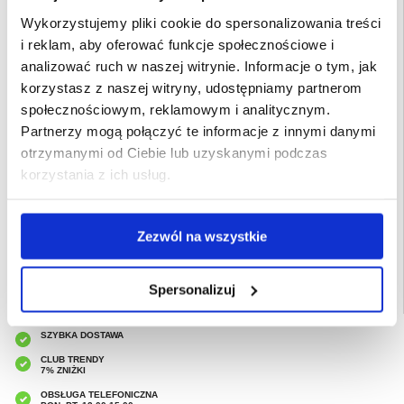
Antenna: External integrated
Antenna Qty: 2
Wykorzystujemy pliki cookie do spersonalizowania treści
Directivity: Omni-directional
Gain Level: 3 dBi
i reklam, aby oferować funkcje społecznościowe i
Power Device: External power adapter
analizować ruch w naszej witrynie. Informacje o tym, jak
Software Included: Drivers & Utilities
korzystasz z naszej witryny, udostępniamy partnerom
Depth: 14 cm
społecznościowym, reklamowym i analitycznym.
Height: 2.8 cm
Width: 20 cm
Partnerzy mogą połączyć te informacje z innymi danymi
Humidity Range Operating: 10 - 90%
otrzymanymi od Ciebie lub uzyskanymi podczas
Max Operating Temperature: 40 °C
Min Operating Temperature: 0 °C
korzystania z ich usług.
EAN: 6935364051242
Powiązane kategorie:
Akcesoria komputerowe i do laptopa
,
Urządzenia
sieciowe
,
Router
Zezwól na wszystkie
Spersonalizuj
SZYBKA DOSTAWA
CLUB TRENDY
7% ZNIŻKI
OBSŁUGA TELEFONICZNA