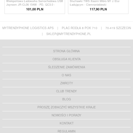
Wieloportowa Ładowarka Samochodowa USB
Słuchawki TWS Xiaomi Mibro M1 z Etui
Joyroom JR-CL06 154W - PD, QC3.0 -
Ładującym - Ciemnoniebieski
Czarna
101,00 PLN
117,90 PLN
MYTRENDYPHONE LOGISTICS APS
|
PLAC RODŁA 8 POK 710
|
70-419 SZCZECIN
|
SKLEP@MYTRENDYPHONE.PL
STRONA GŁÓWNA
OBSŁUGA KLIENTA
ŚLEDZENIE ZAMÓWIENIA
O NAS
ZWROTY
CLUB TRENDY
BLOG
PROSZĘ ZOBACZYĆ WSZYSTKIE KRAJE
NOWOŚCI I PORADY
KONTAKT
REGULAMIN