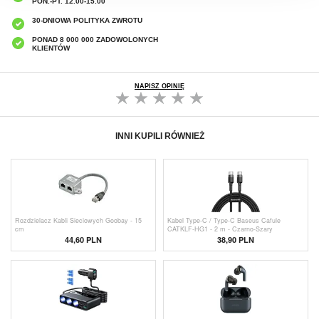
PON.-PT. 12.00-15.00
30-DNIOWA POLITYKA ZWROTU
PONAD 8 000 000 ZADOWOLONYCH
KLIENTÓW
NAPISZ OPINIĘ
INNI KUPILI RÓWNIEŻ
Rozdzielacz Kabli Sieciowych Goobay - 15
Kabel Type-C / Type-C Baseus Cafule
cm
CATKLF-HG1 - 2 m - Czarno-Szary
44,60 PLN
38,90 PLN