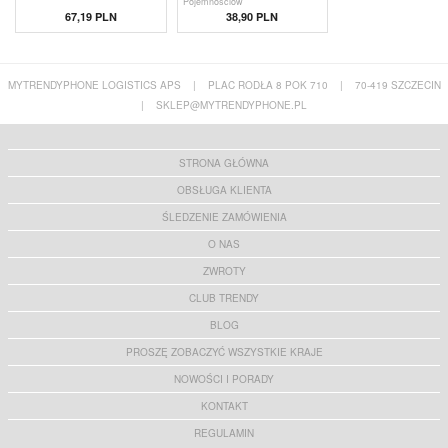
Pojemnościow
67,19 PLN
38,90 PLN
MYTRENDYPHONE LOGISTICS APS
|
PLAC RODŁA 8 POK 710
|
70-419 SZCZECIN
|
SKLEP@MYTRENDYPHONE.PL
STRONA GŁÓWNA
OBSŁUGA KLIENTA
ŚLEDZENIE ZAMÓWIENIA
O NAS
ZWROTY
CLUB TRENDY
BLOG
PROSZĘ ZOBACZYĆ WSZYSTKIE KRAJE
NOWOŚCI I PORADY
KONTAKT
REGULAMIN