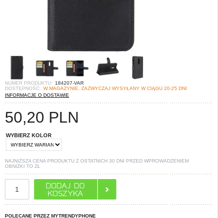
NUMER PRODUKTU:
184207-VAR
DOSTĘPNOŚĆ:
W MAGAZYNIE. ZAZWYCZAJ WYSYŁANY W CIĄGU 20-25 DNI
INFORMACJE O DOSTAWIE
50,20
PLN
WYBIERZ KOLOR
NAJNIŻSZA CENA PRODUKTU Z OSTATNICH 30 DNI PRZED WPROWADZENIEM
OBNIŻKI TO
ZŁ
POLECANE PRZEZ MYTRENDYPHONE