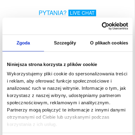
PYTANIA?
LIVE CHAT
Opis
Teksturowane Etui-Portfel dla Nokii 5
Zgoda
Szczegóły
O plikach cookies
Cienka lecz wytrzymała konstrukcja, idealna dla tych co preferują bardziej
klasyczny wygląd Nokii 5.
Dane techniczne:
- Wykonane z wysokiej jakości poliuretanu
Niniejsza strona korzysta z plików cookie
- Staranne i eleganckie obszycie na krawędziach
- Praktyczna wewnętrzna kieszonka do przechowywania kart i gotówki
Wykorzystujemy pliki cookie do spersonalizowania treści
- Tył rozkłada się w podpórkę do oglądania multimediów
- Precyzyjne wycięcia umożliwiają swobodny dostęp do wszystkich ważnych
i reklam, aby oferować funkcje społecznościowe i
funkcji
- Wbudowany pokrowiec termoplastycznego poliuretanu dla Nokii 5
analizować ruch w naszej witrynie. Informacje o tym, jak
Kompatybilność:
Nokia 5
korzystasz z naszej witryny, udostępniamy partnerom
Opakowanie:
Zastępcze
społecznościowym, reklamowym i analitycznym.
Partnerzy mogą połączyć te informacje z innymi danymi
EAN: 5712579743473
otrzymanymi od Ciebie lub uzyskanymi podczas
Powiązane kategorie:
Akcesoria do telefonów
,
Akcesoria GSM - inne
korzystania z ich usług.