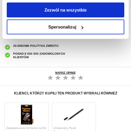
Zezwól na wszystkie
SZYBKA DOSTAWA
CLUB TRENDY
Spersonalizuj
7% ZNIŻKI
OBSŁUGA TELEFONICZNA
PON.-PT. 12.00-15.00
30-DNIOWA POLITYKA ZWROTU
PONAD 8 000 000 ZADOWOLONYCH
KLIENTÓW
NAPISZ OPINIĘ
KLIENCI, KTÓRZY KUPILI TEN PRODUKT WYBRALI RÓWNIEŻ
Zabezpieczenie Ochronne na Ekr
Uniwersalny Rysik