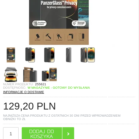
NUMER PRODUKTU:
255621
DOSTĘPNOŚĆ:
W MAGAZYNIE - GOTOWY DO WYSŁANIA
INFORMACJE O DOSTAWIE
129,20
PLN
NAJNIŻSZA CENA PRODUKTU Z OSTATNICH 30 DNI PRZED WPROWADZENIEM
OBNIŻKI TO
ZŁ