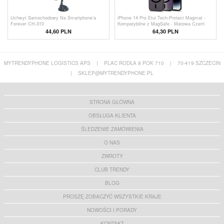
Uchwyt Samochodowy Na Smartphone’a
iPhone 14 Pro Etui Tech-Protect Magmat -
Forever CH-310
Kompatybilne z MagSafe - Matowa Czerń
44,60 PLN
64,30 PLN
MYTRENDYPHONE LOGISTICS APS
|
PLAC RODŁA 8 POK 710
|
70-419 SZCZECIN
|
SKLEP@MYTRENDYPHONE.PL
STRONA GŁÓWNA
OBSŁUGA KLIENTA
ŚLEDZENIE ZAMÓWIENIA
O NAS
ZWROTY
CLUB TRENDY
BLOG
PROSZĘ ZOBACZYĆ WSZYSTKIE KRAJE
NOWOŚCI I PORADY
KONTAKT