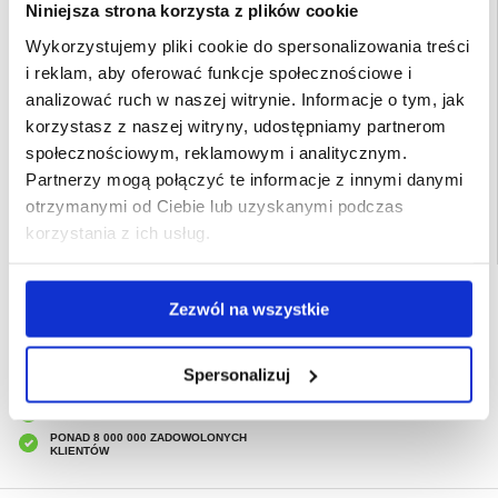
dopasowanie już za pierwszym podejściem
Niniejsza strona korzysta z plików cookie
- To zabezpieczenie ekranu do iPhone 14 Pro jest dostarczane w opakowaniu
z certyfikatem FSC, które można poddać recyklingowi
Wykorzystujemy pliki cookie do spersonalizowania treści
Przeznaczenie:
iPhone 14 Pro 6.1"
i reklam, aby oferować funkcje społecznościowe i
Opakowanie:
Euroblister
analizować ruch w naszej witrynie. Informacje o tym, jak
korzystasz z naszej witryny, udostępniamy partnerom
EAN: 5711724127847
społecznościowym, reklamowym i analitycznym.
Powiązane kategorie:
Akcesoria do telefonów
,
Szkła hartowane
,
Szkło
hartowane iPhone
,
Szkło hartowane iPhone 14 Pro
Partnerzy mogą połączyć te informacje z innymi danymi
otrzymanymi od Ciebie lub uzyskanymi podczas
korzystania z ich usług.
SZYBKA DOSTAWA
Zezwól na wszystkie
CLUB TRENDY
7% ZNIŻKI
OBSŁUGA TELEFONICZNA
Spersonalizuj
PON.-PT. 12.00-15.00
30-DNIOWA POLITYKA ZWROTU
PONAD 8 000 000 ZADOWOLONYCH
KLIENTÓW