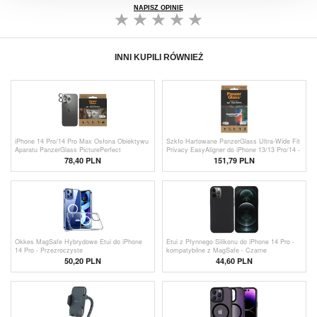
NAPISZ OPINIĘ
INNI KUPILI RÓWNIEŻ
iPhone 14 Pro/14 Pro Max Osłona Obiektywu
Szkło Hartowane PanzerGlass Ultra-Wide Fit
Aparatu PanzerGlass PicturePerfect
Privacy EasyAligner do iPhone 13/13 Pro/14 -
Czarna Krawędź
78,40
PLN
151,79 PLN
Okkes MagSafe Hybrydowe Etui do iPhone
Etui z Płynnego Silikonu do iPhone 14 Pro -
14 Pro - Przezroczyste
kompatybilne z MagSafe - Czarne
50,20 PLN
44,60 PLN