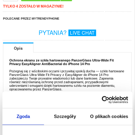
TYLKO 4 ZOSTAŁO W MAGAZYNIE!
POLECANE PRZEZ MYTRENDYPHONE
PYTANIA?
LIVE CHAT
Opis
Ochrona ekranu ze szkła hartowanego PanzerGlass Ultra-Wide Fit
Privacy EasyAligner AntiBacterial do iPhone 14 Pro
Pożegnaj się z wścibskimi oczami i przywitaj spokój ducha — szkło hartowane
PanzerGlass Ultra-Wide Fit Privacy z EasyAligner do iPhone 14 Pro
zabezpieczy Twoje prywatne wiadomości lub dane bankowe. Zapewnia
również niezrównaną ochronę przed zadrapaniami, przypadkowymi
uderzeniami i smugami dzięki hartowanemu szkłu na poziomie diamentu,
opracowanemu przez PanzerGlass.
Funkcje:
- Szkło hartowane Ultra-Wide Fit Privacy do iPhone 14 Pro
- Obejmuje cały wyświetlacz, pozostając kompatybilnym z większością etui na
telefony
- Specjalnie zaprojektowany filtr prywatności zapewnia, że tylko Ty możesz
przeglądać zawartość ekranu
Zgoda
Szczegóły
O plikach cookies
- Osłona ekranu jest odporna na zarysowania i wstrząsy, aby zapewnić
ochronę przed przypadkowymi uderzeniami
- Specjalna powłoka zabija do 99,99% pospolitych bakterii i utrzymuje
powierzchnię bez smug
- Łatwa instalacja dzięki dołączonemu EasyAligner, zapewniającemu idealne