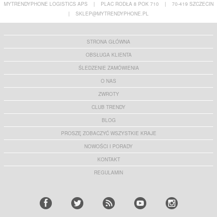
MYTRENDYPHONE LOGISTICS APS
|
PLAC RODŁA 8 POK 710
|
70-419 SZCZECIN
|
SKLEP@MYTRENDYPHONE.PL
STRONA GŁÓWNA
OBSŁUGA KLIENTA
ŚLEDZENIE ZAMÓWIENIA
O NAS
ZWROTY
CLUB TRENDY
BLOG
PROSZĘ ZOBACZYĆ WSZYSTKIE KRAJE
NOWOŚCI I PORADY
KONTAKT
REGULAMIN