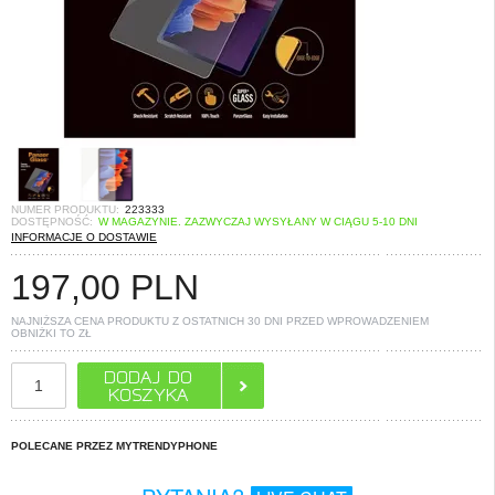
NUMER PRODUKTU:
223333
DOSTĘPNOŚĆ:
W MAGAZYNIE. ZAZWYCZAJ WYSYŁANY W CIĄGU 5-10 DNI
INFORMACJE O DOSTAWIE
197,00
PLN
NAJNIŻSZA CENA PRODUKTU Z OSTATNICH 30 DNI PRZED WPROWADZENIEM
OBNIŻKI TO
ZŁ
POLECANE PRZEZ MYTRENDYPHONE