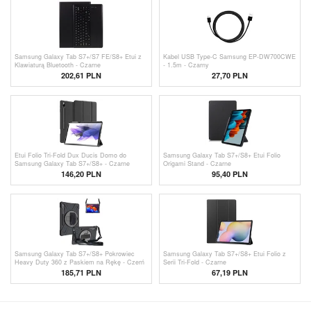
Samsung Galaxy Tab S7+/S7 FE/S8+ Etui z
Kabel USB Type-C Samsung EP-DW700CWE
Klawiaturą Bluetooth - Czarne
- 1.5m - Czarny
202,61 PLN
27,70 PLN
Etui Folio Tri-Fold Dux Ducis Domo do
Samsung Galaxy Tab S7+/S8+ Etui Folio
Samsung Galaxy Tab S7+/S8+ - Czarne
Origami Stand - Czarne
146,20 PLN
95,40
PLN
Samsung Galaxy Tab S7+/S8+ Pokrowiec
Samsung Galaxy Tab S7+/S8+ Etui Folio z
Heavy Duty 360 z Paskiem na Rękę - Czerń
Serii Tri-Fold - Czarne
185,71 PLN
67,19
PLN