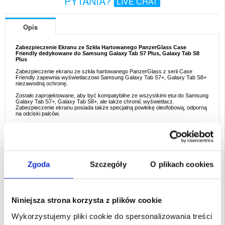
PYTANIA?
LIVE CHAT
Opis
Zabezpieczenie Ekranu ze Szkła Hartowanego PanzerGlass Case
Friendly dedykowane do Samsung Galaxy Tab S7 Plus, Galaxy Tab S8
Plus
Zabezpieczenie ekranu ze szkła hartowanego PanzerGlass z serii Case
Friendly zapewnia wyświetlaczowi Samsung Galaxy Tab S7+, Galaxy Tab S8+
niezawodną ochronę.
Zostało zaprojektowane, aby być kompatybilne ze wszystkimi etui do Samsung
Galaxy Tab S7+, Galaxy Tab S8+, ale także chronić wyświetlacz.
Zabezpieczenie ekranu posiada także specjalną powłokę oleofobową, odporną
na odciski palców.
Zalety:
- Zabezpieczenie ekranu ze szkła hartowanego PanzerGlass Case Friendly do
Samsung Galaxy Tab S7+, Galaxy Tab S8+
- Niezawodna ochrona przed zarysowaniami, przecięciami i innymi typami
uszkodzeń
- Powłoka oleofobowa nie przyciąga zabrudzeń i pozostawia ekran smartfona
w czystości
Zgoda
Szczegóły
O plikach cookies
- Pokrywa całkowicie ekran urządzenia
- Zachowuje oryginalny wygląd Samsung Galaxy Tab S7+, Galaxy Tab S8+
Przeznaczenie:
Samsung Galaxy Tab S7 Plus, Samsung Galaxy Tab S8 Plus
Opakowanie:
Euroblister
Niniejsza strona korzysta z plików cookie
Wykorzystujemy pliki cookie do spersonalizowania treści
EAN: 5711724072420