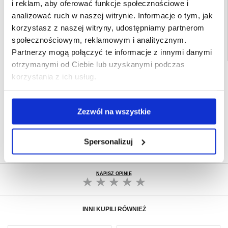
i reklam, aby oferować funkcje społecznościowe i
Powiązane kategorie:
Akcesoria do tabletów i iPada
,
Etui & Akcesoria do
tabletów
,
Etui & Akcesoria na tablet Samsung
,
Samsung Galaxy Tab S7+ Etui &
analizować ruch w naszej witrynie. Informacje o tym, jak
Akcesoria
korzystasz z naszej witryny, udostępniamy partnerom
społecznościowym, reklamowym i analitycznym.
Partnerzy mogą połączyć te informacje z innymi danymi
otrzymanymi od Ciebie lub uzyskanymi podczas
SZYBKA DOSTAWA
korzystania z ich usług.
CLUB TRENDY
7% ZNIŻKI
OBSŁUGA TELEFONICZNA
Zezwól na wszystkie
PON.-PT. 12.00-15.00
30-DNIOWA POLITYKA ZWROTU
Spersonalizuj
PONAD 8 000 000 ZADOWOLONYCH
KLIENTÓW
NAPISZ OPINIĘ
INNI KUPILI RÓWNIEŻ