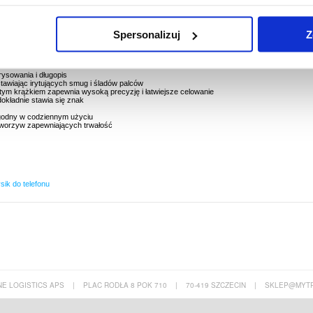
w-1
Spersonalizuj
Z
 tablecie lub smartfonie z pomocą tego niezwykłego, wielofunkcyjnego długopisu z rysikiem 3-w
ę po ekranie dotykowym łatwiejszym i bardziej precyzyjnym, to idealne akcesorium na co
tość ekranu i uchronić go przed śladami palców i smugami.
rysowania i długopis
ostawiając irytujących smug i śladów palców
tym krążkiem zapewnia wysoką precyzję i łatwiejsze celowanie
okładnie stawia się znak
godny w codziennym użyciu
 tworzyw zapewniających trwałość
sik do telefonu
E LOGISTICS APS
|
PLAC RODŁA 8 POK 710
|
70-419 SZCZECIN
|
SKLEP@MYTR