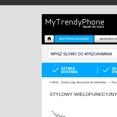
WSZYSTKIE KATEGORIE
AKCESORIA D
SZYBKA
30
DOSTAWA
ZW
«
Wróć
Jesteś tutaj:
Akcesoria do telefonów
Rysi
STYLOWY WIELOFUNKCYJNY 