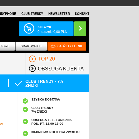
NDYPHONE
CLUB TRENDY
NEWSLETTER
KONTAKT
KOSZYK
0
Łącznie
0,00
PLN
NKOWE
SMARTWATCH
GADŻETY LETNIE
TOP 20
OBSŁUGA KLIENTA
CLUB TRENDY - 7%
ZNIŻKI
SZYBKA DOSTAWA
CLUB TRENDY
7% ZNIŻKI
OBSŁUGA TELEFONICZNA
PON.-PT. 12.00-15.00
 W
30-DNIOWA POLITYKA ZWROTU