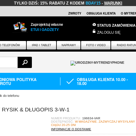
TYLKO DZIŚ:
15% RABATU Z KODEM
BDAY15
-
WARUNKI
ZWROTY
OBSŁUGA KLIENTA
O MYTRE
Zaprojektuj własne
STATUS ZAMÓWIENIA
ETUI I GADŻETY
ZALOGUJ SIĘ
O TELEFONÓW
IPAD I TABLET
NAPRAWY
FOTO I VIDEO
RADIO RATU
-DNIOWA POLITYKA
OBSŁUGA KLIENTA 10.00 -
ROTU
18.00
k do telefonu
RYSIK & DŁUGOPIS 3-W-1
NUMER PRODUKTU:
196634-VAR
DOSTĘPNOŚĆ:
W MAGAZYNIE. ZAZWYCZAJ WYSYŁANY
CIĄGU 20-25 DNI
INFORMACJE O DOSTAWIE