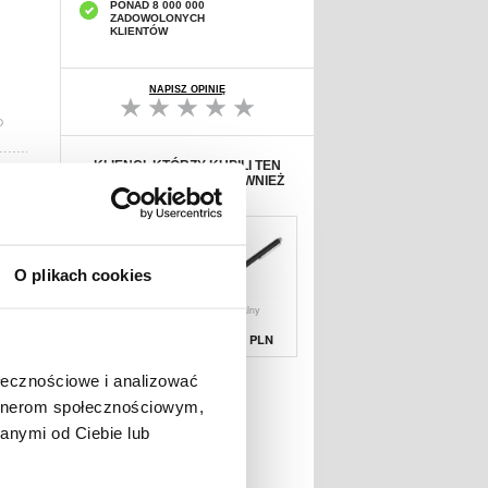
PONAD 8 000 000
ZADOWOLONYCH
KLIENTÓW
NAPISZ OPINIĘ
D
KLIENCI, KTÓRZY KUPILI TEN
PRODUKT WYBRALI RÓWNIEŻ
O plikach cookies
Zabezpieczenie
Uniwersalny
Ochronne na Ekr
Rysik
Pojemnościow
67,19 PLN
38,90 PLN
ołecznościowe i analizować
artnerom społecznościowym,
anymi od Ciebie lub