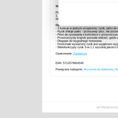
Stylowy Wielofunkcyjny Rysik & Długopis 3-
Pisz, rysuj, z łatwością przeglądaj aplikacje na
1. Długopis stworzony, by uczynić poruszanie si
dzień. To też świetny sposób, by zachować czys
Opis:
- 3 funkcje w jednym urządzeniu: rysik, pióro do 
- Rysik imituje palec - przesuwaj i pisz, nie poz
- Pióro do rysowania o końcówce z przezroczys
- Przezroczysty krążek pozwala widzieć, gdzie d
- Długopis do wygodnego notowania
- Doskonale wyważony rysik jest wyjątkowo wy
- Wielofunkcyjny rysik 3-w-1 z wysokiej jakości
Opakowanie:
Zastępcze
EAN: 5712579664549
Powiązane kategorie:
Akcesoria do telefonów
,
Ry
MYTRENDYPHON