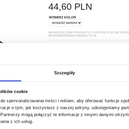
44,60
PLN
WYBIERZ KOLOR
NAJNIŻSZA CENA PRODUKTU Z OSTATNICH 30 DNI PRZE
WPROWADZENIEM OBNIŻKI TO
ZŁ
POLECANE PRZEZ MYTRENDYPHONE
Szczegóły
 plików cookie
do spersonalizowania treści i reklam, aby oferować funkcje sp
ormacje o tym, jak korzystasz z naszej witryny, udostępniamy p
PYTANIA?
LIVE CHAT
Partnerzy mogą połączyć te informacje z innymi danymi otrzym
nia z ich usług.