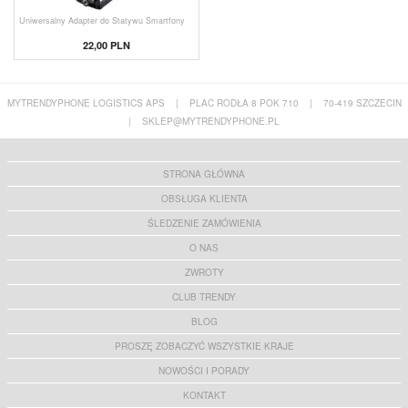
Uniwersalny Adapter do Statywu Smartfony
22,00
PLN
MYTRENDYPHONE LOGISTICS APS
|
PLAC RODŁA 8 POK 710
|
70-419 SZCZECIN
|
SKLEP@MYTRENDYPHONE.PL
STRONA GŁÓWNA
OBSŁUGA KLIENTA
ŚLEDZENIE ZAMÓWIENIA
O NAS
ZWROTY
CLUB TRENDY
BLOG
PROSZĘ ZOBACZYĆ WSZYSTKIE KRAJE
NOWOŚCI I PORADY
KONTAKT