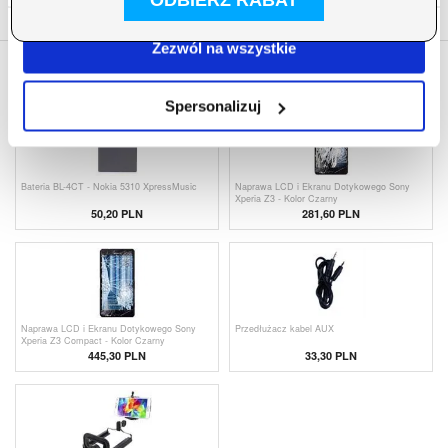
Zezwól na wszystkie
INNI KUPILI RÓWNIEŻ
Spersonalizuj
Bateria BL-4CT - Nokia 5310 XpressMusic
Naprawa LCD i Ekranu Dotykowego Sony
Xperia Z3 - Kolor Czarny
50,20 PLN
281,60 PLN
Naprawa LCD i Ekranu Dotykowego Sony
Przedłużacz kabel AUX
Xperia Z3 Compact - Kolor Czarny
445,30 PLN
33,30 PLN