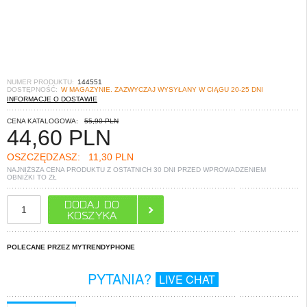
NUMER PRODUKTU:
144551
DOSTĘPNOŚĆ:
W MAGAZYNIE. ZAZWYCZAJ WYSYŁANY W CIĄGU 20-25 DNI
INFORMACJE O DOSTAWIE
CENA KATALOGOWA:
55,90 PLN
44,60
PLN
OSZCZĘDZASZ:
11,30 PLN
NAJNIŻSZA CENA PRODUKTU Z OSTATNICH 30 DNI PRZED WPROWADZENIEM
OBNIŻKI TO
ZŁ
POLECANE PRZEZ MYTRENDYPHONE
PYTANIA?
LIVE CHAT