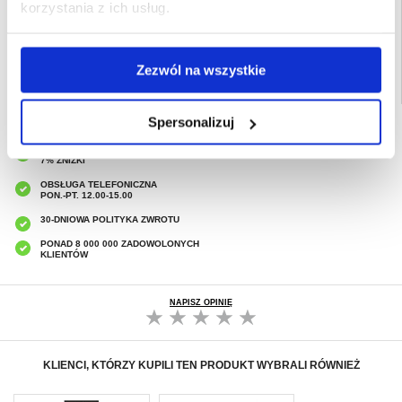
korzystania z ich usług.
Powiązane kategorie:
Akcesoria do telefonów
,
Etui & Akcesoria iPhone
,
iPhone
16 Pro Etui & Akcesoria
Zezwól na wszystkie
Spersonalizuj
SZYBKA DOSTAWA
CLUB TRENDY
7% ZNIŻKI
OBSŁUGA TELEFONICZNA
PON.-PT. 12.00-15.00
30-DNIOWA POLITYKA ZWROTU
PONAD 8 000 000 ZADOWOLONYCH
KLIENTÓW
NAPISZ OPINIĘ
KLIENCI, KTÓRZY KUPILI TEN PRODUKT WYBRALI RÓWNIEŻ