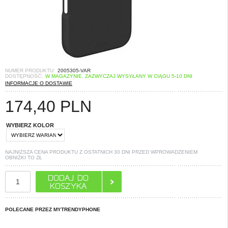
NUMER PRODUKTU:
2005305-VAR
DOSTĘPNOŚĆ:
W MAGAZYNIE. ZAZWYCZAJ WYSYŁANY W CIĄGU 5-10 DNI
INFORMACJE O DOSTAWIE
174,40
PLN
WYBIERZ KOLOR
NAJNIŻSZA CENA PRODUKTU Z OSTATNICH 30 DNI PRZED WPROWADZENIEM
OBNIŻKI TO
ZŁ
POLECANE PRZEZ MYTRENDYPHONE