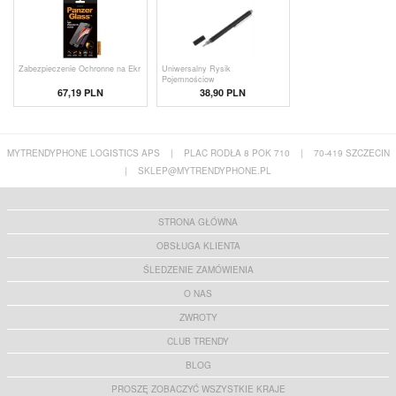
Zabezpieczenie Ochronne na Ekr
Uniwersalny Rysik
Pojemnościow
67,19 PLN
38,90 PLN
MYTRENDYPHONE LOGISTICS APS
|
PLAC RODŁA 8 POK 710
|
70-419 SZCZECIN
|
SKLEP@MYTRENDYPHONE.PL
STRONA GŁÓWNA
OBSŁUGA KLIENTA
ŚLEDZENIE ZAMÓWIENIA
O NAS
ZWROTY
CLUB TRENDY
BLOG
PROSZĘ ZOBACZYĆ WSZYSTKIE KRAJE