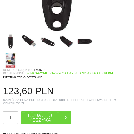
NUMER PRODUKTU:
169829
DOSTĘPNOŚĆ:
W MAGAZYNIE. ZAZWYCZAJ WYSYŁANY W CIĄGU 5-10 DNI
INFORMACJE O DOSTAWIE
123,60
PLN
NAJNIŻSZA CENA PRODUKTU Z OSTATNICH 30 DNI PRZED WPROWADZENIEM
OBNIŻKI TO
ZŁ
POLECANE PRZEZ MYTRENDYPHONE