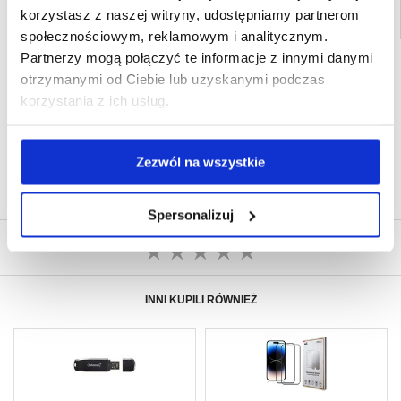
korzystasz z naszej witryny, udostępniamy partnerom
społecznościowym, reklamowym i analitycznym.
Partnerzy mogą połączyć te informacje z innymi danymi
SZYBKA DOSTAWA
otrzymanymi od Ciebie lub uzyskanymi podczas
CLUB TRENDY
7% ZNIŻKI
korzystania z ich usług.
OBSŁUGA TELEFONICZNA
PON.-PT. 12.00-15.00
30-DNIOWA POLITYKA ZWROTU
Zezwól na wszystkie
PONAD 8 000 000 ZADOWOLONYCH
KLIENTÓW
Spersonalizuj
NAPISZ OPINIĘ
INNI KUPILI RÓWNIEŻ