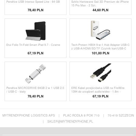
Pendrive USB Intenso Speed Line - 64 GB
Szkło Hartowane Saii 3D Premium do iPhone
15 Pro Max - 2 Szt.
78,40 PLN
44,60 PLN
Etui Folio Tri-Fold Smart iPad 9.7 - Czarne
Tech-Protect HB04 9-w-1 Hub Adapter USB-C
z USB-A/HDMI/SD/TF Czytnik kart/USB-C
100W PD/3.5mm - Space Grey
67,19 PLN
101,00 PLN
Pendrive MICRODRIVE 64GB 2 w 1 USB 2.0
ERE Kabel przejściówka USB na FireWire
/ USB-C - biały
1394 do urządzeń audio/wideo - 1.8m -
czarny
78,40
PLN
67,19 PLN
MYTRENDYPHONE LOGISTICS APS
|
PLAC RODŁA 8 POK 710
|
70-419 SZCZECIN
|
SKLEP@MYTRENDYPHONE.PL