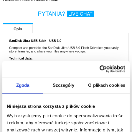
PYTANIA?
LIVE CHAT
Opis
SanDisk Ultra USB Stick - USB 3.0
Compact and portable, the SanDisk Ultra USB 3.0 Flash Drive lets you easily
store, transfer, and share your files anywhere you go.
Technical data:
- A compact design that's ideal for life on the go
- Keep your private files private with the included SanDisk SecureAccess
software
- Transfer files up to ten times faster than with standard USB 2.0 drives
- Performance: transfer speeds up to 100MB/s
- Compatibility: USB 3.0 and USB 2.0
Zgoda
Szczegóły
O plikach cookies
This product is compatible with:
Windows XP, Windows Vista, Windows 7,
Windows 8, Mac OS X and Linux
Packing: Euroblister
Niniejsza strona korzysta z plików cookie
EAN: 619659113568
Wykorzystujemy pliki cookie do spersonalizowania treści
Powiązane kategorie:
Akcesoria do telefonów
,
Karta pamięci, karta SD i
pendrive
,
Pendrive
,
USB 128 GB
i reklam, aby oferować funkcje społecznościowe i
analizować ruch w naszej witrynie. Informacje o tym, jak