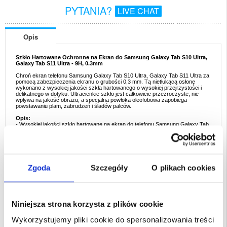
PYTANIA?
LIVE CHAT
Opis
Szkło Hartowane Ochronne na Ekran do Samsung Galaxy Tab S10 Ultra,
Galaxy Tab S11 Ultra - 9H, 0.3mm
Chroń ekran telefonu Samsung Galaxy Tab S10 Ultra, Galaxy Tab S11 Ultra za
pomocą zabezpieczenia ekranu o grubości 0,3 mm. Tą nietłukącą osłonę
wykonano z wysokiej jakości szkła hartowanego o wysokiej przejrzystości i
delikatnego w dotyku. Ultracienkie szkło jest całkowicie przezroczyste, nie
wpływa na jakość obrazu, a specjalna powłoka oleofobowa zapobiega
powstawaniu plam, zabrudzeń i śladów palców.
Opis:
- Wysokiej jakości szkło hartowane na ekran do telefonu Samsung Galaxy Tab
S10 Ultra, Galaxy Tab S11 Ultra
- Niezawodna ochrona przed zarysowaniem, wyszczerbieniem i innymi
drobnymi uszkodzeniami
- Bardzo smukłe zabezpieczenie o maksymalnym poziomie twardości
- Nietłukące szkło o gładkich, łukowatych krawędziach, które zapewnia
bezpieczne użytkowanie
Zgoda
Szczegóły
O plikach cookies
- Nie wpływa na jasność i czułość ekranu dotykowego
- Powłoka oleofobowa ułatwia czyszczenie
Przeznaczenie:
Samsung Galaxy Tab S10 Ultra, Samsung Galaxy Tab S11
Ultra
Niniejsza strona korzysta z plików cookie
Opakowanie:
Euroblister
Wykorzystujemy pliki cookie do spersonalizowania treści
EAN: 5714122494221