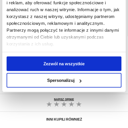
i reklam, aby oferować funkcje społecznościowe i
Powiązane kategorie:
Akcesoria do tabletów i iPada
,
Etui & Akcesoria do
tabletów
,
Etui & Akcesoria na tablet Samsung
,
Samsung Galaxy Tab S11 Ultra
analizować ruch w naszej witrynie. Informacje o tym, jak
Etui & Akcesoria
korzystasz z naszej witryny, udostępniamy partnerom
społecznościowym, reklamowym i analitycznym.
Partnerzy mogą połączyć te informacje z innymi danymi
otrzymanymi od Ciebie lub uzyskanymi podczas
korzystania z ich usług.
SZYBKA DOSTAWA
CLUB TRENDY
7% ZNIŻKI
OBSŁUGA TELEFONICZNA
Zezwól na wszystkie
PON.-PT. 12.00-15.00
30-DNIOWA POLITYKA ZWROTU
Spersonalizuj
PONAD 8 000 000 ZADOWOLONYCH
KLIENTÓW
NAPISZ OPINIĘ
INNI KUPILI RÓWNIEŻ