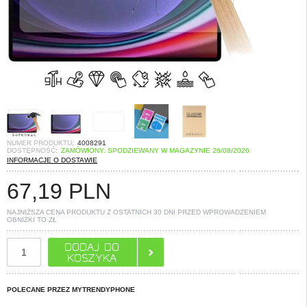
NUMER PRODUKTU:
4008291
DOSTĘPNOŚĆ:
ZAMÓWIONY. SPODZIEWANY W MAGAZYNIE 26/08/2026
INFORMACJE O DOSTAWIE
67,19
PLN
NAJNIŻSZA CENA PRODUKTU Z OSTATNICH 30 DNI PRZED WPROWADZENIEM
OBNIŻKI TO
ZŁ
POLECANE PRZEZ MYTRENDYPHONE