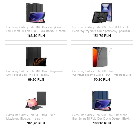
Samsung Galaxy Tab S10 Ultra Zamykane
Samsung Galaxy Tab S10 Ultra/S9 Ultra JT
Etui Smart Tri-Fold Dux Ducis Domo - Czarne
Berlin Wytrzymałe etui z podpórką i paskiem
na rękę - czarny
163,10 PLN
151,79 PLN
Samsung Galaxy Tab S10 Ultra Inteligentne
Samsung Galaxy Tab S10 Ultra
Etui Folio z Serii Tri-Fold - czarny
Wstrząsoodporne Etui z TPU - Przezroczyste
89,70
PLN
50,20
PLN
Samsung Galaxy Tab S11 Ultra Etui z
Samsung Galaxy Tab S10 Ultra Zamykane
klawiaturą Bluetooth - czarny
Etui Smart Tri-Fold Dux Ducis Domo - Błękit
304,20 PLN
163,10 PLN