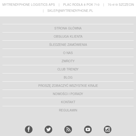
MYTRENDYPHONE LOGISTICS APS
|
PLAC RODŁA 8 POK 710
|
70-419 SZCZECIN
|
SKLEP@MYTRENDYPHONE.PL
STRONA GŁÓWNA
OBSŁUGA KLIENTA
ŚLEDZENIE ZAMÓWIENIA
O NAS
ZWROTY
CLUB TRENDY
BLOG
PROSZĘ ZOBACZYĆ WSZYSTKIE KRAJE
NOWOŚCI I PORADY
KONTAKT
REGULAMIN