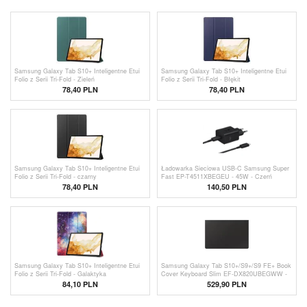
Samsung Galaxy Tab S10+ Inteligentne Etui
Samsung Galaxy Tab S10+ Inteligentne Etui
Folio z Serii Tri-Fold - Zieleń
Folio z Serii Tri-Fold - Błękit
78,40 PLN
78,40 PLN
Samsung Galaxy Tab S10+ Inteligentne Etui
Ładowarka Sieciowa USB-C Samsung Super
Folio z Serii Tri-Fold - czarny
Fast EP-T4511XBEGEU - 45W - Czerń
78,40 PLN
140,50 PLN
Samsung Galaxy Tab S10+ Inteligentne Etui
Samsung Galaxy Tab S10+/S9+/S9 FE+ Book
Folio z Serii Tri-Fold - Galaktyka
Cover Keyboard Slim EF-DX820UBEGWW -
Klawisz AI - Czarny
84,10 PLN
529,90 PLN