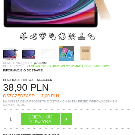
NUMER PRODUKTU:
4008290
DOSTĘPNOŚĆ:
ZAMÓWIONY. SPODZIEWANY W MAGAZYNIE 24/08/2026
INFORMACJE O DOSTAWIE
CENA KATALOGOWA:
55,90 PLN
38,90
PLN
OSZCZĘDZASZ:
17,00 PLN
NAJNIŻSZA CENA PRODUKTU Z OSTATNICH 30 DNI PRZED WPROWADZENIEM
OBNIŻKI TO
ZŁ