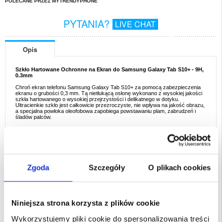
POLECANE PRZEZ MYTRENDYPHONE
PYTANIA?
LIVE CHAT
Opis
Szkło Hartowane Ochronne na Ekran do Samsung Galaxy Tab S10+ - 9H,
0.3mm
Chroń ekran telefonu Samsung Galaxy Tab S10+ za pomocą zabezpieczenia
ekranu o grubości 0,3 mm. Tą nietłukącą osłonę wykonano z wysokiej jakości
szkła hartowanego o wysokiej przejrzystości i delikatnego w dotyku.
Ultracienkie szkło jest całkowicie przezroczyste, nie wpływa na jakość obrazu,
a specjalna powłoka oleofobowa zapobiega powstawaniu plam, zabrudzeń i
śladów palców.
Opis:
- Wysokiej jakości szkło hartowane na ekran do telefonu Samsung Galaxy Tab
S10+
- Niezawodna ochrona przed zarysowaniem, wyszczerbieniem i innymi
drobnymi uszkodzeniami
- Bardzo smukłe zabezpieczenie o maksymalnym poziomie twardości
- Nietłukące szkło o gładkich, łukowatych krawędziach, które zapewnia
Zgoda
Szczegóły
O plikach cookies
bezpieczne użytkowanie
- Nie wpływa na jasność i czułość ekranu dotykowego
- Powłoka oleofobowa ułatwia czyszczenie
Przeznaczenie:
Samsung Galaxy Tab S10+
Niniejsza strona korzysta z plików cookie
Opakowanie:
Euroblister
Wykorzystujemy pliki cookie do spersonalizowania treści