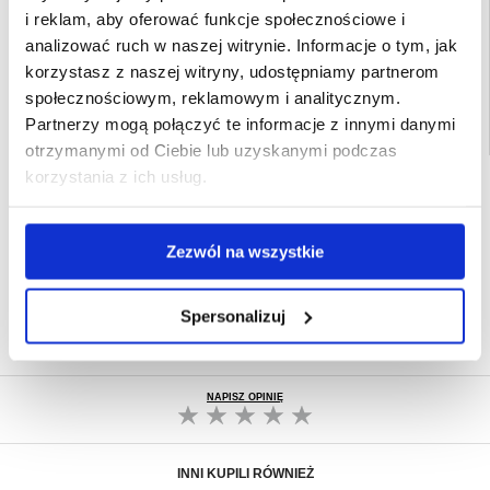
EAN: 5714122494214
i reklam, aby oferować funkcje społecznościowe i
Powiązane kategorie:
Akcesoria do tabletów i iPada
,
Etui & Akcesoria do
analizować ruch w naszej witrynie. Informacje o tym, jak
tabletów
,
Etui & Akcesoria na tablet Samsung
,
Samsung Galaxy Tab S10+ Etui
& Akcesoria
korzystasz z naszej witryny, udostępniamy partnerom
społecznościowym, reklamowym i analitycznym.
Partnerzy mogą połączyć te informacje z innymi danymi
otrzymanymi od Ciebie lub uzyskanymi podczas
korzystania z ich usług.
SZYBKA DOSTAWA
CLUB TRENDY
7% ZNIŻKI
Zezwól na wszystkie
OBSŁUGA TELEFONICZNA
PON.-PT. 12.00-15.00
30-DNIOWA POLITYKA ZWROTU
Spersonalizuj
PONAD 8 000 000 ZADOWOLONYCH
KLIENTÓW
NAPISZ OPINIĘ
INNI KUPILI RÓWNIEŻ