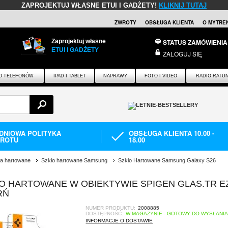
ZAPROJEKTUJ WŁASNE ETUI I GADŻETY!
KLIKNIJ TUTAJ
ZWROTY
OBSŁUGA KLIENTA
O MYTRE
Zaprojektuj własne
STATUS ZAMÓWIENIA
ETUI I GADŻETY
ZALOGUJ SIĘ
O TELEFONÓW
IPAD I TABLET
NAPRAWY
FOTO I VIDEO
RADIO RATU
-DNIOWA POLITYKA
OBSŁUGA KLIENTA 10.00 -
ROTU
18.00
ła hartowane
Szkło hartowane Samsung
Szkło Hartowane Samsung Galaxy S26
O HARTOWANE W OBIEKTYWIE SPIGEN GLAS.TR E
RŃ
NUMER PRODUKTU:
2008885
DOSTĘPNOŚĆ:
W MAGAZYNIE - GOTOWY DO WYSŁANI
INFORMACJE O DOSTAWIE