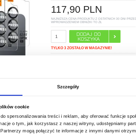
117,90
PLN
NAJNIŻSZA CENA PRODUKTU Z OSTATNICH 30 DNI PRZE
WPROWADZENIEM OBNIŻKI TO
ZŁ
TYLKO 3 ZOSTAŁO W MAGAZYNIE!
POLECANE PRZEZ MYTRENDYPHONE
Szczegóły
 plików cookie
do spersonalizowania treści i reklam, aby oferować funkcje sp
PYTANIA?
LIVE CHAT
ormacje o tym, jak korzystasz z naszej witryny, udostępniamy p
Partnerzy mogą połączyć te informacje z innymi danymi otrzym