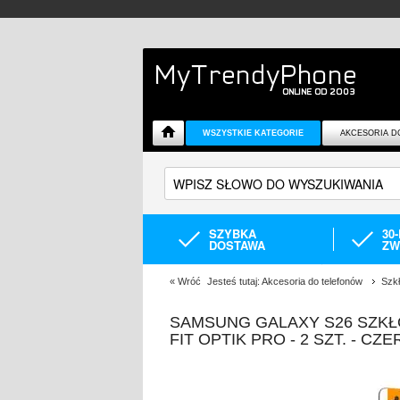
WSZYSTKIE KATEGORIE
AKCESORIA D
SZYBKA
30
DOSTAWA
ZW
«
Wróć
Jesteś tutaj:
Akcesoria do telefonów
Szk
SAMSUNG GALAXY S26 SZKŁ
FIT OPTIK PRO - 2 SZT. - CZE