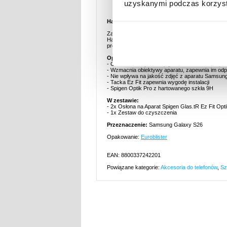
Opis
uzyskanymi podczas korzysta
Hartowane Szkło Ochronne Spigen Glas.tR Ez 
Zabezpiecz obiektywy aparatu Samsung Galaxy 
Hartowane szkło w pełni zabezpiecza obiektywy, 
precyzyjnie założyć szkło.
Opis:
- Osłona obiektywów Spigen Glas.tR Ez Fit Opt
- Wzmacnia obiektywy aparatu, zapewnia im odp
- Nie wpływa na jakość zdjęć z aparatu Samsun
- Tacka Ez Fit zapewnia wygodę instalacji
- Spigen Optik Pro z hartowanego szkła 9H
W zestawie:
- 2x Osłona na Aparat Spigen Glas.tR Ez Fit Opt
- 1x Zestaw do czyszczenia
Przeznaczenie:
Samsung Galaxy S26
Opakowanie:
Euroblister
EAN: 8800337242201
Powiązane kategorie:
Akcesoria do telefonów
,
Sz