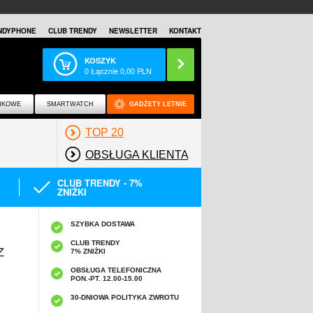
NDYPHONE
CLUB TRENDY
NEWSLETTER
KONTAKT
KOSZYK
0
Łącznie
0,00
PLN
NKOWE
SMARTWATCH
GADŻETY LETNIE
TOP 20
OBSŁUGA KLIENTA
CLUB TRENDY - 7%
ZNIŻKI
SZYBKA DOSTAWA
CLUB TRENDY
Z
7% ZNIŻKI
OBSŁUGA TELEFONICZNA
PON.-PT. 12.00-15.00
A
30-DNIOWA POLITYKA ZWROTU