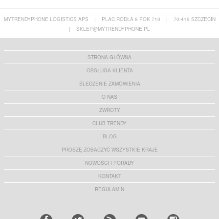
MYTRENDYPHONE LOGISTICS APS
|
PLAC RODŁA 8 POK 710
|
70-419 SZCZECIN
|
SKLEP@MYTRENDYPHONE.PL
Osłona Obiektywu Aparatu Samsung Galaxy
Samsung Galaxy S25 Ultra Dux Ducis Lawa
S25 Ultra Hofi Camring Pro+ - Przezroczysty
Wallet Skórzane etui z magnetyczną osłoną -
Lazurowy
41,80 PLN
106,70 PLN
STRONA GŁÓWNA
OBSŁUGA KLIENTA
ŚLEDZENIE ZAMÓWIENIA
O NAS
ZWROTY
Samsung Galaxy S25 Ultra Wielofunkcyjne
Samsung Galaxy S25 Ultra Etui Tech-Protect
Etui-Portfel Caseme C30 - Błękit
MagCam - kompatybilne z MagSafe - matowa
CLUB TRENDY
czerń
72,80 PLN
67,19 PLN
BLOG
PROSZĘ ZOBACZYĆ WSZYSTKIE KRAJE
NOWOŚCI I PORADY
KONTAKT
Samsung Galaxy S25 Ultra Hofi Premium
Samsung Galaxy S25 Ultra Silikonowe Etui
Pro+ Szkło Hartowane - 2 Szt. - Czarna
EF-PS938CLEGWW - Jasnoniebieski
REGULAMIN
Krawędź
44,60 PLN
117,90 PLN