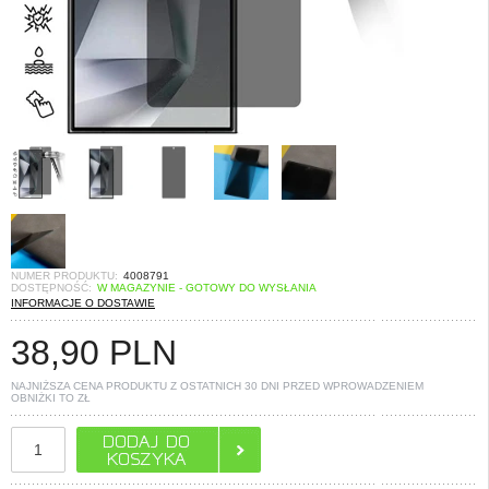
NUMER PRODUKTU:
4008791
DOSTĘPNOŚĆ:
W MAGAZYNIE - GOTOWY DO WYSŁANIA
INFORMACJE O DOSTAWIE
38,90
PLN
NAJNIŻSZA CENA PRODUKTU Z OSTATNICH 30 DNI PRZED WPROWADZENIEM
OBNIŻKI TO
ZŁ