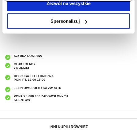
Zezwól na wszystkie
EAN: 5714122498755
Powiązane kategorie:
Akcesoria do telefonów
,
Szkła hartowane
,
Szkło
Spersonalizuj
hartowane Samsung
,
Szkło Hartowane Samsung Galaxy S25 Ultra
SZYBKA DOSTAWA
CLUB TRENDY
7% ZNIŻKI
OBSŁUGA TELEFONICZNA
PON.-PT. 12.00-15.00
30-DNIOWA POLITYKA ZWROTU
PONAD 8 000 000 ZADOWOLONYCH
KLIENTÓW
INNI KUPILI RÓWNIEŻ