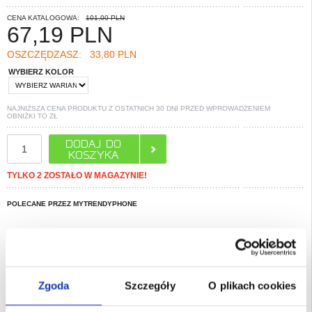
CENA KATALOGOWA:
101,00 PLN
67,19
PLN
OSZCZĘDZASZ:
33,80 PLN
WYBIERZ KOLOR
NAJNIŻSZA CENA PRODUKTU Z OSTATNICH 30 DNI PRZED WPROWADZENIEM
OBNIŻKI TO
ZŁ
TYLKO 2 ZOSTAŁO W MAGAZYNIE!
POLECANE PRZEZ MYTRENDYPHONE
PYTANIA?
LIVE CHAT
Opis
Zgoda
Szczegóły
O plikach cookies
Magnetyczne etui Nillkin IceBlade Prop do Samsung Galaxy S25 Ultra -
kompatybilne z MagSafe, zasuwana pokrywa obiektywu