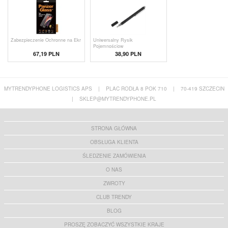
Zabezpieczenie Ochronne na Ekr
Uniwersalny Rysik
Pojemnościow
67,19 PLN
38,90 PLN
MYTRENDYPHONE LOGISTICS APS
|
PLAC RODŁA 8 POK 710
|
70-419 SZCZECIN
|
SKLEP@MYTRENDYPHONE.PL
STRONA GŁÓWNA
OBSŁUGA KLIENTA
ŚLEDZENIE ZAMÓWIENIA
O NAS
ZWROTY
CLUB TRENDY
BLOG
PROSZĘ ZOBACZYĆ WSZYSTKIE KRAJE